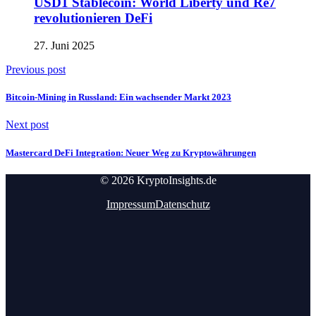
USD1 Stablecoin: World Liberty und Re7
revolutionieren DeFi
27. Juni 2025
Previous post
Bitcoin-Mining in Russland: Ein wachsender Markt 2023
Next post
Mastercard DeFi Integration: Neuer Weg zu Kryptowährungen
© 2026 KryptoInsights.de
Impressum
Datenschutz