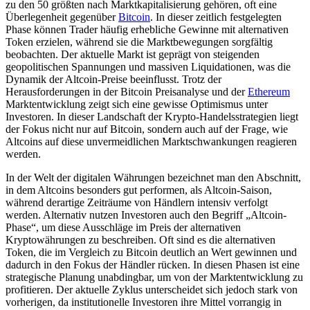
zu den 50 größten nach Marktkapitalisierung gehören, oft eine
Überlegenheit gegenüber
Bitcoin
. In dieser zeitlich festgelegten
Phase können Trader häufig erhebliche Gewinne mit alternativen
Token erzielen, während sie die Marktbewegungen sorgfältig
beobachten. Der aktuelle Markt ist geprägt von steigenden
geopolitischen Spannungen und massiven Liquidationen, was die
Dynamik der Altcoin-Preise beeinflusst. Trotz der
Herausforderungen in der Bitcoin Preisanalyse und der
Ethereum
Marktentwicklung zeigt sich eine gewisse Optimismus unter
Investoren. In dieser Landschaft der Krypto-Handelsstrategien liegt
der Fokus nicht nur auf Bitcoin, sondern auch auf der Frage, wie
Altcoins auf diese unvermeidlichen Marktschwankungen reagieren
werden.
In der Welt der digitalen Währungen bezeichnet man den Abschnitt,
in dem Altcoins besonders gut performen, als Altcoin-Saison,
während derartige Zeiträume von Händlern intensiv verfolgt
werden. Alternativ nutzen Investoren auch den Begriff „Altcoin-
Phase“, um diese Ausschläge im Preis der alternativen
Kryptowährungen zu beschreiben. Oft sind es die alternativen
Token, die im Vergleich zu Bitcoin deutlich an Wert gewinnen und
dadurch in den Fokus der Händler rücken. In diesen Phasen ist eine
strategische Planung unabdingbar, um von der Marktentwicklung zu
profitieren. Der aktuelle Zyklus unterscheidet sich jedoch stark von
vorherigen, da institutionelle Investoren ihre Mittel vorrangig in