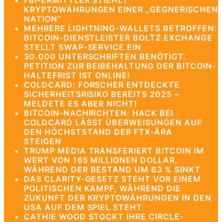
FBI-ERMITTLER STIEHLT
KRYPTOWÄHRUNGEN EINER „GEGNERISCHEN
NATION“
MEHRERE LIGHTNING-WALLETS BETROFFEN:
BITCOIN-DIENSTLEISTER BOLTZ EXCHANGE
STELLT SWAP-SERVICE EIN
30.000 UNTERSCHRIFTEN BENÖTIGT:
PETITION ZUR BEIBEHALTUNG DER BITCOIN-
HALTEFRIST IST ONLINE!
COLDCARD: FORSCHER ENTDECKTE
SICHERHEITSRISIKO BEREITS 2025 –
MELDETE ES ABER NICHT!
BITCOIN-NACHRICHTEN: HACK BEI
COLDCARD LÄSST ÜBERWEISUNGEN AUF
DEN HÖCHSTSTAND DER FTX-ÄRA
STEIGEN
TRUMP MEDIA TRANSFERIERT BITCOIN IM
WERT VON 165 MILLIONEN DOLLAR,
WÄHREND DER BESTAND UM 63 % SINKT
DAS CLARITY-GESETZ STEHT VOR EINEM
POLITISCHEN KAMPF, WÄHREND DIE
ZUKUNFT DER KRYPTOWÄHRUNGEN IN DEN
USA AUF DEM SPIEL STEHT
CATHIE WOOD STOCKT IHRE CIRCLE-