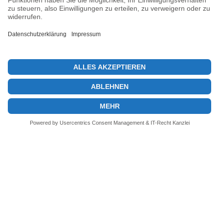
Hinweis
: Dieser Artikel dient ausschließlich der Information und
stellt keine Anlageberatung oder Kaufempfehlung dar.
Dieser Beitrag enthält Affiliate-Links. Wenn du über diese Links
etwas kaufst, erhalte ich eine kleine Provision – ohne Mehrkosten
für dich.
© 2026 KryptoInsights.de
Impressum
Datenschutz