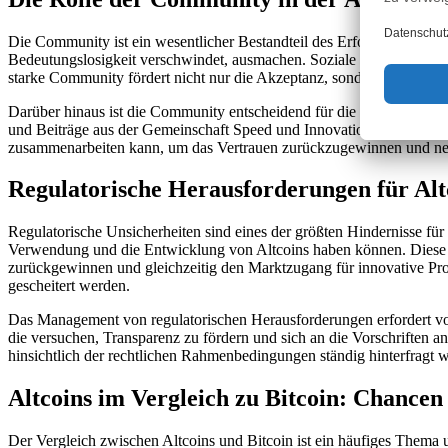
Die Community ist ein wesentlicher Bestandteil des Erfolgs von Altco
Bedeutungslosigkeit verschwindet, ausmachen. Soziale Netzwerke, For
starke Community fördert nicht nur die Akzeptanz, sondern kann auch
Darüber hinaus ist die Community entscheidend für die Entwicklung 
und Beiträge aus der Gemeinschaft Speed und Innovationskraft eines
zusammenarbeiten kann, um das Vertrauen zurückzugewinnen und neuen
Regulatorische Herausforderungen für Alt
Regulatorische Unsicherheiten sind eines der größten Hindernisse fü
Verwendung und die Entwicklung von Altcoins haben können. Diese Vo
zurückgewinnen und gleichzeitig den Marktzugang für innovative Pro
gescheitert werden.
Das Management von regulatorischen Herausforderungen erfordert von
die versuchen, Transparenz zu fördern und sich an die Vorschriften 
hinsichtlich der rechtlichen Rahmenbedingungen ständig hinterfragt
Altcoins im Vergleich zu Bitcoin: Chance
Der Vergleich zwischen Altcoins und Bitcoin ist ein häufiges Thema 