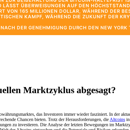
N ZUR BEIBEHALTUNG DER BITCOIN-HALTEFRIST IS
D LÄSST ÜBERWEISUNGEN AUF DEN HÖCHSTSTAND
RT VON 165 MILLIONEN DOLLAR, WÄHREND DER BE
LITISCHEN KAMPF, WÄHREND DIE ZUKUNFT DER KR
E NACH DER GENEHMIGUNG DURCH DEN NEW YORK 
tuellen Marktzyklus abgesagt?
owährungsmarktes, das Investoren immer wieder fasziniert. In der akt
sprechende Chancen bieten. Trotz der Herausforderungen, die
Altcoins
in
ngen zu investieren. Die Analyse der letzten Bewegungen im Marktzyklus
ie Welt der Altcoins eintauchen und die Potenziale und Risiken erkunden