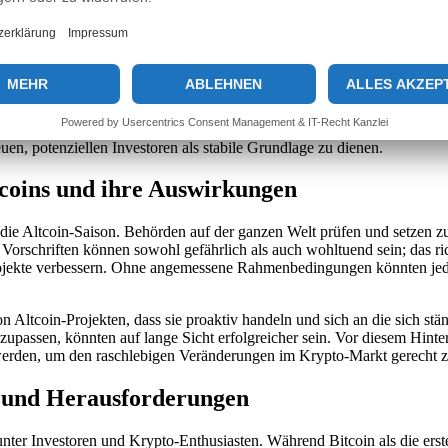
ins. Eine engagierte und aktive Nutzerbasis kann den Unterschied zwis
en und Krypto-Plattformen ermöglichen es Investoren, sich über das P
 wichtige Netzwerkeffekte erzeugen, die den Preis und die Adoption ei
und Verbesserung der Technologie hinter den Altcoins. Viele Projekte
 Altcoins fördern können. In der gegenwärtigen Marktsituation wird e
, potenziellen Investoren als stabile Grundlage zu dienen.
coins und ihre Auswirkungen
r die Altcoin-Saison. Behörden auf der ganzen Welt prüfen und setzen
rschriften können sowohl gefährlich als auch wohltuend sein; das ric
jekte verbessern. Ohne angemessene Rahmenbedingungen könnten jedoch 
 Altcoin-Projekten, dass sie proaktiv handeln und sich an die sich s
anzupassen, könnten auf lange Sicht erfolgreicher sein. Vor diesem Hin
 werden, um den raschlebigen Veränderungen im Krypto-Markt gerecht 
n und Herausforderungen
unter Investoren und Krypto-Enthusiasten. Während Bitcoin als die ers