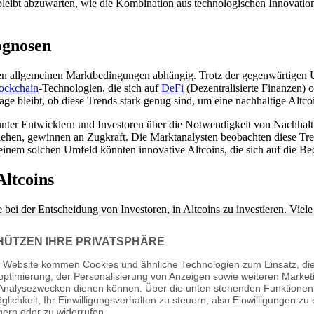
s bleibt abzuwarten, wie die Kombination aus technologischen Innovat
ognosen
den allgemeinen Marktbedingungen abhängig. Trotz der gegenwärtigen Uns
ockchain
-Technologien, die sich auf
DeFi
(Dezentralisierte Finanzen) 
ge bleibt, ob diese Trends stark genug sind, um eine nachhaltige Altcoi
nter Entwicklern und Investoren über die Notwendigkeit von Nachhalt
ziehen, gewinnen an Zugkraft. Die Marktanalysten beobachten diese Tre
nem solchen Umfeld könnten innovative Altcoins, die sich auf die Bedü
Altcoins
i der Entscheidung von Investoren, in Altcoins zu investieren. Viele 
besondere in einem Marktzyklus, der von Spekulation geprägt ist. In eine
en transparenten Ansatz verfolgen.
beinhalten auch die Technologie, das Team hinter dem Projekt, sowie de
e zur Erreichung dieser Ziele verfolgt wird. Dies kann helfen, die Nach
aison