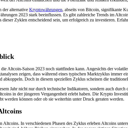
 der alternative
Kryptowährungen
, abseits von Bitcoin, signifikante
rungen 2023 stark beeinflussen. Es gibt zahlreiche Trends im Altcoin-
s dieser Zyklen entscheidend sein, um erfolgreich zu investieren. Erfah
blick
ob die Altcoin-Saison 2023 noch stattfinden kann. Angesichts der volat
analysen zeigen, dass während eines typischen Marktzyklus immer eine P
 abkoppeln. Doch in diesem speziellen Zyklus scheinen die traditionel
iesem Jahr nicht nur durch technische Indikatoren, sondern auch durch
tcoins in der jüngeren Vergangenheit erlebt haben. Die Krypto Invest
rlebt werden können oder ob sie weiterhin unter Druck geraten werden.
ltcoins
von Altcoins. In verschiedenen Phasen des Zyklus erleben Altcoins un