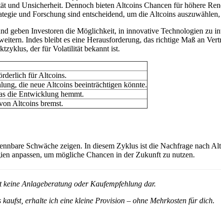
ät und Unsicherheit. Dennoch bieten Altcoins Chancen für höhere Rendit
ategie und Forschung sind entscheidend, um die Altcoins auszuwählen, 
und geben Investoren die Möglichkeit, in innovative Technologien zu i
weitern. Indes bleibt es eine Herausforderung, das richtige Maß an Vert
yklus, der für Volatilität bekannt ist.
rderlich für Altcoins.
lung, die neue Altcoins beeinträchtigen könnte.
was die Entwicklung hemmt.
von Altcoins bremst.
kennbare Schwäche zeigen. In diesem Zyklus ist die Nachfrage nach Altc
gien anpassen, um mögliche Chancen in der Zukunft zu nutzen.
ellt keine Anlageberatung oder Kaufempfehlung dar.
 kaufst, erhalte ich eine kleine Provision – ohne Mehrkosten für dich.