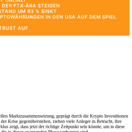
T ONLINE!
 DER FTX-ÄRA STEIGEN
STAND UM 63 % SINKT
YPTOWÄHRUNGEN IN DEN USA AUF DEM SPIEL
TRUST AUF
uellen Marktzusammensetzung, geprägt durch die Krypto Investitionen
 der Krise gegenüberstehen, ziehen viele Anleger in Betracht, ihre
 zeigt, dass jetzt der richtige Zeitpunkt sein könnte, um in diese
, die in dieser spannenden Phase verborgen sind.