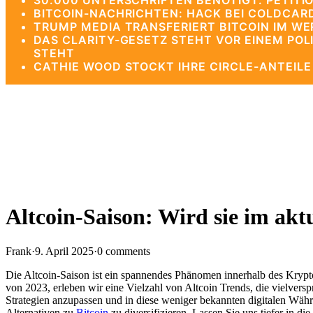
30.000 UNTERSCHRIFTEN BENÖTIGT: PETITIO
BITCOIN-NACHRICHTEN: HACK BEI COLDCAR
TRUMP MEDIA TRANSFERIERT BITCOIN IM WE
DAS CLARITY-GESETZ STEHT VOR EINEM PO
STEHT
CATHIE WOOD STOCKT IHRE CIRCLE-ANTEIL
Altcoin-Saison: Wird sie im ak
Frank
·
9. April 2025
·
0 comments
Die Altcoin-Saison ist ein spannendes Phänomen innerhalb des Krypt
von 2023, erleben wir eine Vielzahl von Altcoin Trends, die vielver
Strategien anzupassen und in diese weniger bekannten digitalen Währu
Alternativen zu
Bitcoin
zu diversifizieren. Lassen Sie uns tiefer in d