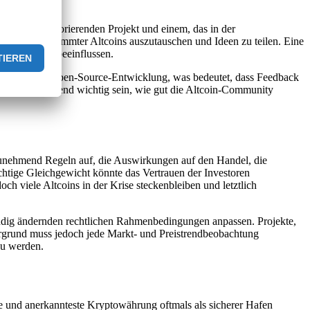
chen einem florierenden Projekt und einem, das in der
otenzial bestimmter Altcoins auszutauschen und Ideen zu teilen. Eine
nes Altcoins beeinflussen.
 basieren auf Open-Source-Entwicklung, was bedeutet, dass Feedback
s daher zunehmend wichtig sein, wie gut die Altcoin-Community
 zunehmend Regeln auf, die Auswirkungen auf den Handel, die
htige Gleichgewicht könnte das Vertrauen der Investoren
viele Altcoins in der Krise steckenbleiben und letztlich
tändig ändernden rechtlichen Rahmenbedingungen anpassen. Projekte,
tergrund muss jedoch jede Markt- und Preistrendbeobachtung
zu werden.
te und anerkannteste Kryptowährung oftmals als sicherer Hafen