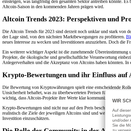
einsteigen, was langfristig den gesamten Sektor antreiben könnte. E
Altcoin-Saison in den kommenden Jahren prägen wird.
Altcoin Trends 2023: Perspektiven und Pr
Die Altcoin Trends für 2023 sind derzeit noch unklar und stark von 
der Lage sind, von den nächsten Marktbewegungen zu profitieren.
Bl
neues Interesse zu wecken und Investitionen anzuziehen. Doch die Fra
Ein weiterer wichtiger Aspekt ist die zunehmende Übereinstimmung u
Projekte, die ökologische und gesellschaftliche Verantwortung einbe
Anlegerverhalten und die Akzeptanz von Altcoins haben könnten. In ei
Krypto-Bewertungen und ihr Einfluss auf 
Die Bewertung von Kryptowährungen spielt eine entscheidende Rolle be
Unsicherheit behaftet, was zu überbewerteten Preisen führen kann, ins
wichtig, dass Altcoin-Projekte ihre Werte klar kommunizieren und ein
Krypto-Bewertungen sind nicht nur auf den Preis beschränkt, sondern 
realistisch die Ziele der jeweiligen Altcoins sind und welche Strategi
Investition einzuschätzen.
Die Rolle der Community in der Altcoin-S