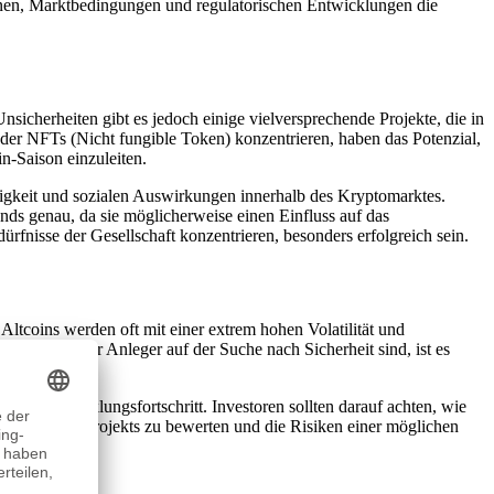
ionen, Marktbedingungen und regulatorischen Entwicklungen die
icherheiten gibt es jedoch einige vielversprechende Projekte, die in
oder NFTs (Nicht fungible Token) konzentrieren, haben das Potenzial,
n-Saison einzuleiten.
igkeit und sozialen Auswirkungen innerhalb des Kryptomarktes.
nds genau, da sie möglicherweise einen Einfluss auf das
rfnisse der Gesellschaft konzentrieren, besonders erfolgreich sein.
Altcoins werden oft mit einer extrem hohen Volatilität und
r Zeit, in der Anleger auf der Suche nach Sicherheit sind, ist es
ren Entwicklungsfortschritt. Investoren sollten darauf achten, wie
haltigkeit des Projekts zu bewerten und die Risiken einer möglichen