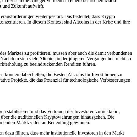
, in der sich die Anleger vermehrt in einem bearischen Markt
it und Zukunft aufwirft.
erausforderungen weiter gestört. Das bedeutet, dass Krypto
konzentrieren. In diesem Kontext sind Altcoins in der Krise und ihre
des Marktes zu profitieren, müssen aber auch die damit verbundenen
 Nachdem sich viele Altcoins in der jüngeren Vergangenheit nicht so
arkterholung zu beeindruckenden Renditen führen.
en können dabei helfen, die Besten Altcoins für Investitionen zu
ovative Projekte, die das Potenzial für technologische Verbesserungen
en stabilisieren und das Vertrauen der Investoren zurückkehrt,
e über die traditionellen Kryptowährungen hinausgehen. Die
kommenden Marktzyklen an Bedeutung gewinnen.
 dazu führen, dass mehr institutionelle Investoren in den Markt