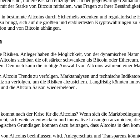
ereit sind, höhere Risiken einzugehen. In der gegenwärtigen Situation
t mit der Stärke von Bitcoin mithalten, was Fragen zu ihrer Beständigke
in bestimmte Altcoins durch Sicherheitsbedenken und regulatorische H
azu bringt, sich auf die größten und etabliertesten Kryptowährungen zu 
tion und von Bitcoin abhängen.
n
e Risiken. Anleger haben die Möglichkeit, von der dynamischen Natur 
ltcoins sichtbar, die oft stärker schwanken als Bitcoin oder Ethereum.
orden. Dennoch kann die richtige Auswahl von Altcoins während einer M
len Altcoin Trends zu verfolgen. Marktanalysen und technische Indikator
nsatz zu verfolgen, um die Risiken abzusichern. Langfristig könnten inn
 und die Altcoin-Saison wiederbeleben.
as kommt nach der Krise für die Altcoins? Wenn sich die Marktbedingung
strebt, sich weiterzuentwickeln und innovative Lösungen anzubieten, di
logischen Grundlagen könnten dazu beitragen, dass Altcoins in den 
 von Altcoins beeinflussen wird. Anlegerschutz und Transparenz könnten