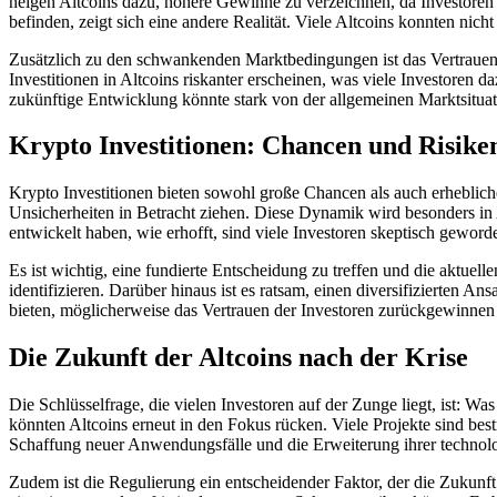
neigen Altcoins dazu, höhere Gewinne zu verzeichnen, da Investoren b
befinden, zeigt sich eine andere Realität. Viele Altcoins konnten nich
Zusätzlich zu den schwankenden Marktbedingungen ist das Vertrauen 
Investitionen in Altcoins riskanter erscheinen, was viele Investoren d
zukünftige Entwicklung könnte stark von der allgemeinen Marktsitua
Krypto Investitionen: Chancen und Risike
Krypto Investitionen bieten sowohl große Chancen als auch erheblich
Unsicherheiten in Betracht ziehen. Diese Dynamik wird besonders in A
entwickelt haben, wie erhofft, sind viele Investoren skeptisch gew
Es ist wichtig, eine fundierte Entscheidung zu treffen und die aktuel
identifizieren. Darüber hinaus ist es ratsam, einen diversifizierten A
bieten, möglicherweise das Vertrauen der Investoren zurückgewinnen
Die Zukunft der Altcoins nach der Krise
Die Schlüsselfrage, die vielen Investoren auf der Zunge liegt, ist: W
könnten Altcoins erneut in den Fokus rücken. Viele Projekte sind be
Schaffung neuer Anwendungsfälle und die Erweiterung ihrer techno
Zudem ist die Regulierung ein entscheidender Faktor, der die Zukunft