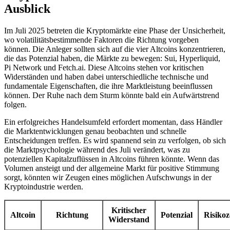
Ausblick
Im Juli 2025 betreten die Kryptomärkte eine Phase der Unsicherheit,
wo volatilitätsbestimmende Faktoren die Richtung vorgeben
können. Die Anleger sollten sich auf die vier Altcoins konzentrieren,
die das Potenzial haben, die Märkte zu bewegen: Sui, Hyperliquid,
Pi Network und Fetch.ai. Diese Altcoins stehen vor kritischen
Widerständen und haben dabei unterschiedliche technische und
fundamentale Eigenschaften, die ihre Marktleistung beeinflussen
können. Der Ruhe nach dem Sturm könnte bald ein Aufwärtstrend
folgen.
Ein erfolgreiches Handelsumfeld erfordert momentan, dass Händler
die Marktentwicklungen genau beobachten und schnelle
Entscheidungen treffen. Es wird spannend sein zu verfolgen, ob sich
die Marktpsychologie während des Juli verändert, was zu
potenziellen Kapitalzuflüssen in Altcoins führen könnte. Wenn das
Volumen ansteigt und der allgemeine Markt für positive Stimmung
sorgt, könnten wir Zeugen eines möglichen Aufschwungs in der
Kryptoindustrie werden.
Kritischer
Altcoin
Richtung
Potenzial
Risiko
Widerstand