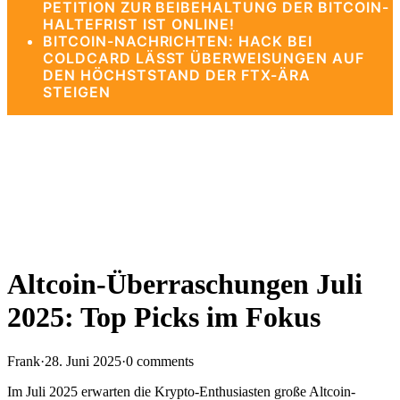
PETITION ZUR BEIBEHALTUNG DER BITCOIN-
HALTEFRIST IST ONLINE!
BITCOIN-NACHRICHTEN: HACK BEI
COLDCARD LÄSST ÜBERWEISUNGEN AUF
DEN HÖCHSTSTAND DER FTX-ÄRA
STEIGEN
Altcoin-Überraschungen Juli
2025: Top Picks im Fokus
Frank
·
28. Juni 2025
·
0 comments
Im Juli 2025 erwarten die Krypto-Enthusiasten große Altcoin-