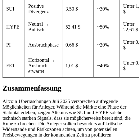
Positive
Unter 1
SUI
3,50 $
~30%
Divergenz
$
Neutral →
Unter
HYPE
52,41 $
~50%
Bullisch
22,61 $
Unter 0
PI
Ausbruchphase
0,66 $
~20%
$
Horizontal →
Unter 0
FET
Ausbruch
1,01 $
~40%
$
erwartet
Zusammenfassung
Altcoin-Überraschungen Juli 2025 versprechen aufregende
Möglichkeiten für Anleger. Während die Märkte eine Phase der
Stabilität erleben, zeigen Altcoins wie SUI und HYPE solche
technisch starken Signals, dass sie möglicherweise bereit sind, die
Ruhe zu brechen. Die Anleger sollten besonders auf kritische
Widerstände und Risikozonen achten, um von potenziellen
Preisbewegungen in der kommenden Zeit zu profitieren.