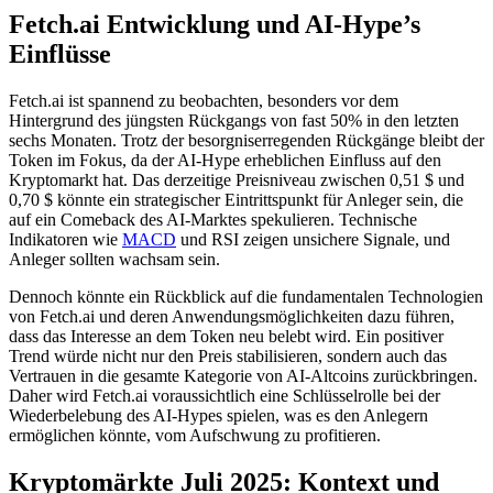
Fetch.ai Entwicklung und AI-Hype’s
Einflüsse
Fetch.ai ist spannend zu beobachten, besonders vor dem
Hintergrund des jüngsten Rückgangs von fast 50% in den letzten
sechs Monaten. Trotz der besorgniserregenden Rückgänge bleibt der
Token im Fokus, da der AI-Hype erheblichen Einfluss auf den
Kryptomarkt hat. Das derzeitige Preisniveau zwischen 0,51 $ und
0,70 $ könnte ein strategischer Eintrittspunkt für Anleger sein, die
auf ein Comeback des AI-Marktes spekulieren. Technische
Indikatoren wie
MACD
und RSI zeigen unsichere Signale, und
Anleger sollten wachsam sein.
Dennoch könnte ein Rückblick auf die fundamentalen Technologien
von Fetch.ai und deren Anwendungsmöglichkeiten dazu führen,
dass das Interesse an dem Token neu belebt wird. Ein positiver
Trend würde nicht nur den Preis stabilisieren, sondern auch das
Vertrauen in die gesamte Kategorie von AI-Altcoins zurückbringen.
Daher wird Fetch.ai voraussichtlich eine Schlüsselrolle bei der
Wiederbelebung des AI-Hypes spielen, was es den Anlegern
ermöglichen könnte, vom Aufschwung zu profitieren.
Kryptomärkte Juli 2025: Kontext und