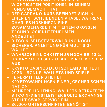
KRYPTOWÄHRUNG ZU EINER DER
WICHTIGSTEN POSITIONEN IN SEINEM
FONDS GEMACHT HAT
DER CARDANO-KURS BEFINDET SICH IN
EINER ENTSCHEIDENDEN PHASE, WÄHREND
CHARLES HOSKINSON EINE
ZUSAMMENARBEIT MIT EINEM GROSSEN T
ECHNOLOGIEUNTERNEHMEN A
NDEUTET
BITCOIN-SELBSTVERWAHRUNG NOCH
SICHERER: ANLEITUNG FÜR MULTISIG-
WALLET
WAHRSCHEINLICHKEIT NUR NOCH BEI 13 %:
US-KRYPTO-GESETZ CLARITY ACT VOR DEM
AUS
KRYPTO CASINOS DEUTSCHLAND IM TEST
2026 – BONUS, WALLETS UND SPIELE
FBI-ERMITTLER STIEHLT
KRYPTOWÄHRUNGEN EINER „GEGNERISCHEN
NATION“
MEHRERE LIGHTNING-WALLETS BETROFFEN:
BITCOIN-DIENSTLEISTER BOLTZ EXCHANGE
STELLT SWAP-SERVICE EIN
30.000 UNTERSCHRIFTEN BENÖTIGT: