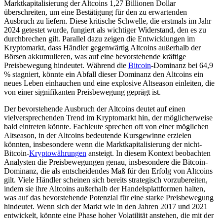
Marktkapitalisierung der Altcoins 1,27 Billionen Dollar
überschreiten, um eine Bestätigung für den zu erwartenden
Ausbruch zu liefern. Diese kritische Schwelle, die erstmals im Jahr
2024 getestet wurde, fungiert als wichtiger Widerstand, den es zu
durchbrechen gilt. Parallel dazu zeigen die Entwicklungen im
Kryptomarkt, dass Händler gegenwärtig Altcoins außerhalb der
Börsen akkumulieren, was auf eine bevorstehende kräftige
Preisbewegung hindeutet. Während die
Bitcoin
-Dominanz bei 64,9
% stagniert, könnte ein Abfall dieser Dominanz den Altcoins ein
neues Leben einhauchen und eine explosive Altseason einleiten, die
von einer signifikanten Preisbewegung geprägt ist.
Der bevorstehende Ausbruch der Altcoins deutet auf einen
vielversprechenden Trend im Kryptomarkt hin, der möglicherweise
bald eintreten könnte. Fachleute sprechen oft von einer möglichen
Altseason, in der Altcoins bedeutende Kursgewinne erzielen
könnten, insbesondere wenn die Marktkapitalisierung der nicht-
Bitcoin-
Kryptowährungen
ansteigt. In diesem Kontext beobachten
Analysten die Preisbewegungen genau, insbesondere die Bitcoin-
Dominanz, die als entscheidendes Maß für den Erfolg von Altcoins
gilt. Viele Händler scheinen sich bereits strategisch vorzubereiten,
indem sie ihre Altcoins außerhalb der Handelsplattformen halten,
was auf das bevorstehende Potenzial für eine starke Preisbewegung
hindeutet. Wenn sich der Markt wie in den Jahren 2017 und 2021
entwickelt, könnte eine Phase hoher Volatilität anstehen, die mit der