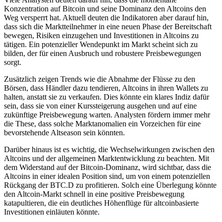
Konzentration auf Bitcoin und seine Dominanz den Altcoins den
Weg versperrt hat. Aktuell deuten die Indikatoren aber darauf hin,
dass sich die Marktteilnehmer in eine neuen Phase der Bereitschaft
bewegen, Risiken einzugehen und Investitionen in Altcoins zu
tätigen. Ein potenzieller Wendepunkt im Markt scheint sich zu
bilden, der für einen Ausbruch und robustere Preisbewegungen
sorgt.
Zusätzlich zeigen Trends wie die Abnahme der Flüsse zu den
Börsen, dass Händler dazu tendieren, Altcoins in ihren Wallets zu
halten, anstatt sie zu verkaufen. Dies könnte ein klares Indiz dafür
sein, dass sie von einer Kurssteigerung ausgehen und auf eine
zukünftige Preisbewegung warten. Analysten fördern immer mehr
die These, dass solche Marktanomalien ein Vorzeichen für eine
bevorstehende Altseason sein könnten.
Darüber hinaus ist es wichtig, die Wechselwirkungen zwischen den
Altcoins und der allgemeinen Marktentwicklung zu beachten. Mit
dem Widerstand auf der Bitcoin-Dominanz, wird sichtbar, dass die
Altcoins in einer idealen Position sind, um von einem potenziellen
Rückgang der BTC.D zu profitieren. Solch eine Überlegung könnte
den Altcoin-Markt schnell in eine positive Preisbewegung
katapultieren, die ein deutliches Höhenflüge für altcoinbasierte
Investitionen einläuten könnte.