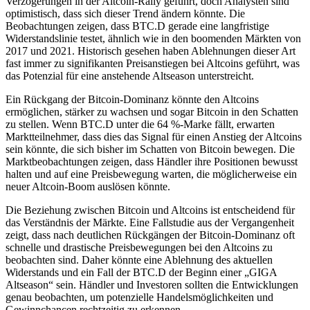
Verzögerungen in der Altcoin-Rally geführt, doch Analysten sind
optimistisch, dass sich dieser Trend ändern könnte. Die
Beobachtungen zeigen, dass BTC.D gerade eine langfristige
Widerstandslinie testet, ähnlich wie in den boomenden Märkten von
2017 und 2021. Historisch gesehen haben Ablehnungen dieser Art
fast immer zu signifikanten Preisanstiegen bei Altcoins geführt, was
das Potenzial für eine anstehende Altseason unterstreicht.
Ein Rückgang der Bitcoin-Dominanz könnte den Altcoins
ermöglichen, stärker zu wachsen und sogar Bitcoin in den Schatten
zu stellen. Wenn BTC.D unter die 64 %-Marke fällt, erwarten
Marktteilnehmer, dass dies das Signal für einen Anstieg der Altcoins
sein könnte, die sich bisher im Schatten von Bitcoin bewegen. Die
Marktbeobachtungen zeigen, dass Händler ihre Positionen bewusst
halten und auf eine Preisbewegung warten, die möglicherweise ein
neuer Altcoin-Boom auslösen könnte.
Die Beziehung zwischen Bitcoin und Altcoins ist entscheidend für
das Verständnis der Märkte. Eine Fallstudie aus der Vergangenheit
zeigt, dass nach deutlichen Rückgängen der Bitcoin-Dominanz oft
schnelle und drastische Preisbewegungen bei den Altcoins zu
beobachten sind. Daher könnte eine Ablehnung des aktuellen
Widerstands und ein Fall der BTC.D der Beginn einer „GIGA
Altseason“ sein. Händler und Investoren sollten die Entwicklungen
genau beobachten, um potenzielle Handelsmöglichkeiten und
Gewinnchancen rechtzeitig zu erkennen.