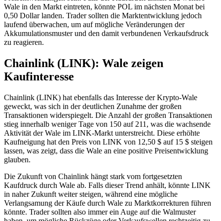
Wale in den Markt eintreten, könnte POL im nächsten Monat bei
0,50 Dollar landen. Trader sollten die Marktentwicklung jedoch
laufend überwachen, um auf mögliche Veränderungen der
Akkumulationsmuster und den damit verbundenen Verkaufsdruck
zu reagieren.
Chainlink (LINK): Wale zeigen
Kaufinteresse
Chainlink (LINK) hat ebenfalls das Interesse der Krypto-Wale
geweckt, was sich in der deutlichen Zunahme der großen
Transaktionen widerspiegelt. Die Anzahl der großen Transaktionen
stieg innerhalb weniger Tage von 150 auf 211, was die wachsende
Aktivität der Wale im LINK-Markt unterstreicht. Diese erhöhte
Kaufneigung hat den Preis von LINK von 12,50 $ auf 15 $ steigen
lassen, was zeigt, dass die Wale an eine positive Preisentwicklung
glauben.
Die Zukunft von Chainlink hängt stark vom fortgesetzten
Kaufdruck durch Wale ab. Falls dieser Trend anhält, könnte LINK
in naher Zukunft weiter steigen, während eine mögliche
Verlangsamung der Käufe durch Wale zu Marktkorrekturen führen
könnte. Trader sollten also immer ein Auge auf die Walmuster
haben, um mögliche Rückzüge oder Verkaufswellen rechtzeitig zu