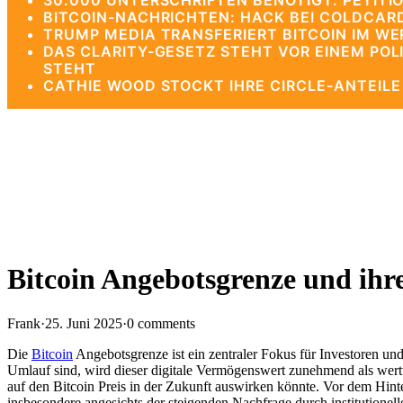
30.000 UNTERSCHRIFTEN BENÖTIGT: PETITIO
BITCOIN-NACHRICHTEN: HACK BEI COLDCAR
TRUMP MEDIA TRANSFERIERT BITCOIN IM WE
DAS CLARITY-GESETZ STEHT VOR EINEM PO
STEHT
CATHIE WOOD STOCKT IHRE CIRCLE-ANTEIL
Bitcoin Angebotsgrenze und ih
Frank
·
25. Juni 2025
·
0 comments
Die
Bitcoin
Angebotsgrenze ist ein zentraler Fokus für Investoren un
Umlauf sind, wird dieser digitale Vermögenswert zunehmend als wertvoll
auf den Bitcoin Preis in der Zukunft auswirken könnte. Vor dem Hi
insbesondere angesichts der steigenden Nachfrage durch institutionel