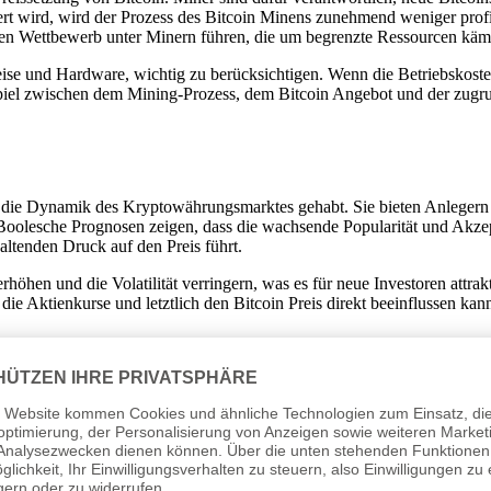
iert wird, wird der Prozess des Bitcoin Minens zunehmend weniger prof
gten Wettbewerb unter Minern führen, die um begrenzte Ressourcen kä
ise und Hardware, wichtig zu berücksichtigen. Wenn die Betriebskosten
iel zwischen dem Mining-Prozess, dem Bitcoin Angebot und der zugru
 die Dynamik des Kryptowährungsmarktes gehabt. Sie bieten Anlegern ei
. Boolesche Prognosen zeigen, dass die wachsende Popularität und Akz
ltenden Druck auf den Preis führt.
hen und die Volatilität verringern, was es für neue Investoren attrakt
e Aktienkurse und letztlich den Bitcoin Preis direkt beeinflussen kann
n-Ökosystem
 des Bitcoin-Ökosystems, da sie zu einer stabilen Basis jedes Marktes b
ung für das Vertrauen als auch als Beruhigung für neue Investoren dient
.