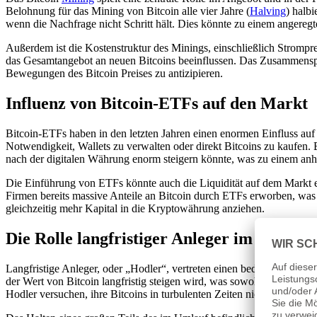
Belohnung für das Mining von Bitcoin alle vier Jahre (
Halving
) halb
wenn die Nachfrage nicht Schritt hält. Dies könnte zu einem angere
Außerdem ist die Kostenstruktur des Minings, einschließlich Strompre
das Gesamtangebot an neuen Bitcoins beeinflussen. Das Zusammensp
Bewegungen des Bitcoin Preises zu antizipieren.
Influenz von Bitcoin-ETFs auf den Markt
Bitcoin-ETFs haben in den letzten Jahren einen enormen Einfluss auf
Notwendigkeit, Wallets zu verwalten oder direkt Bitcoins zu kaufen
nach der digitalen Währung enorm steigern könnte, was zu einem anha
Die Einführung von ETFs könnte auch die Liquidität auf dem Markt erhö
Firmen bereits massive Anteile an Bitcoin durch ETFs erworben, was di
gleichzeitig mehr Kapital in die Kryptowährung anziehen.
Die Rolle langfristiger Anleger im Bitcoi
Langfristige Anleger, oder „Hodler“, vertreten einen bedeutenden Teil
der Wert von Bitcoin langfristig steigen wird, was sowohl als Abstimm
Hodler versuchen, ihre Bitcoins in turbulenten Zeiten nicht abzugeben