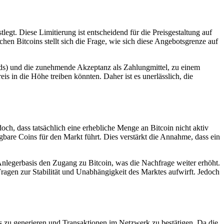
gt. Diese Limitierung ist entscheidend für die Preisgestaltung auf
en Bitcoins stellt sich die Frage, wie sich diese Angebotsgrenze auf
s) und die zunehmende Akzeptanz als Zahlungmittel, zu einem
 in die Höhe treiben könnten. Daher ist es unerlässlich, die
och, dass tatsächlich eine erhebliche Menge an Bitcoin nicht aktiv
bare Coins für den Markt führt. Dies verstärkt die Annahme, dass ein
Anlegerbasis den Zugang zu Bitcoin, was die Nachfrage weiter erhöht.
Fragen zur Stabilität und Unabhängigkeit des Marktes aufwirft. Jedoch
ns zu generieren und Transaktionen im Netzwerk zu bestätigen. Da die