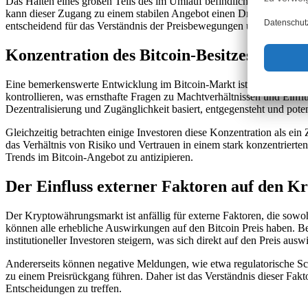
Das Halten eines großen Teils des im Umlauf befindlichen Bitcoins wir
kann dieser Zugang zu einem stabilen Angebot einen Druck erzeugen, 
entscheidend für das Verständnis der Preisbewegungen und der Angeb
Konzentration des Bitcoin-Besitzes und s
Eine bemerkenswerte Entwicklung im Bitcoin-Markt ist die Konzentra
kontrollieren, was ernsthafte Fragen zu Machtverhältnissen und Einfl
Dezentralisierung und Zugänglichkeit basiert, entgegensteht und pote
Gleichzeitig betrachten einige Investoren diese Konzentration als ein
das Verhältnis von Risiko und Vertrauen in einem stark konzentriert
Trends im Bitcoin-Angebot zu antizipieren.
Der Einfluss externer Faktoren auf den 
Der Kryptowährungsmarkt ist anfällig für externe Faktoren, die sowo
können alle erhebliche Auswirkungen auf den Bitcoin Preis haben. B
institutioneller Investoren steigern, was sich direkt auf den Preis auswi
Andererseits können negative Meldungen, wie etwa regulatorische Sch
zu einem Preisrückgang führen. Daher ist das Verständnis dieser Fa
Entscheidungen zu treffen.