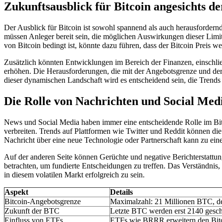
Zukunftsausblick für Bitcoin angesichts d
Der Ausblick für Bitcoin ist sowohl spannend als auch herausfordernd,
müssen Anleger bereit sein, die möglichen Auswirkungen dieser Lim
von Bitcoin bedingt ist, könnte dazu führen, dass der Bitcoin Preis we
Zusätzlich könnten Entwicklungen im Bereich der Finanzen, einschließ
erhöhen. Die Herausforderungen, die mit der Angebotsgrenze und der 
dieser dynamischen Landschaft wird es entscheidend sein, die Trend
Die Rolle von Nachrichten und Social Med
News und Social Media haben immer eine entscheidende Rolle im Bit
verbreiten. Trends auf Plattformen wie Twitter und Reddit können di
Nachricht über eine neue Technologie oder Partnerschaft kann zu eine
Auf der anderen Seite können Gerüchte und negative Berichterstattung
betrachten, um fundierte Entscheidungen zu treffen. Das Verständni
in diesem volatilen Markt erfolgreich zu sein.
Aspekt
Details
Bitcoin-Angebotsgrenze
Maximalzahl: 21 Millionen BTC, d
Zukunft der BTC
Letzte BTC werden erst 2140 geschü
Einfluss von ETFs
ETFs wie BRRR erweitern den Bitco