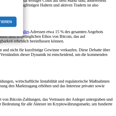
 sie den Preis, da weniger Coins auf dem Markt sind; andererseits
zwischen langfristigen Haltern und aktiven Tradern ist also
100 größten
Wallet
-Adressen etwa 15 % des gesamten Angebots
ration dem ursprünglichen Ethos von Bitcoin, das auf
gbarkeit erheblich beeinflussen können.
ten und nicht für kurzfristige Gewinne verkaufen. Diese Debatte über
as Verständnis dieser Dynamik ist entscheidend, um die kommenden
idungen, wirtschaftliche Instabilität und regulatorische Maßnahmen
nnung den Marktzugang erhöhen und das Interesse privater sowie
bot von Bitcoin-Zahlungen, das Vertrauen der Anleger untergraben und
er Bedeutung für alle Akteure im Kryptowährungsmarkt, um fundierte