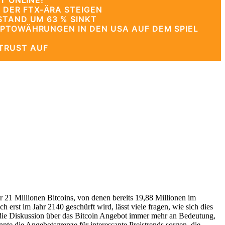
T ONLINE!
 DER FTX-ÄRA STEIGEN
STAND UM 63 % SINKT
YPTOWÄHRUNGEN IN DEN USA AUF DEM SPIEL
TRUST AUF
r 21 Millionen Bitcoins, von denen bereits 19,88 Millionen im
 erst im Jahr 2140 geschürft wird, lässt viele fragen, wie sich dies
die Diskussion über das Bitcoin Angebot immer mehr an Bedeutung,
nte die Angebotsgrenze für interessante Preistrends sorgen, die