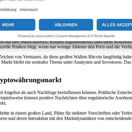
d oft als ein zweischneidiges Schwert gesehen. Einerseits stabilisieren
der in Zeiten großer Nachfrage zu höheren Preisen führt. Die Dynamik 
otsgrenze von Bitcoin.
eine Auswirkungen
tion des Bitcoin-Besitzes in weniger Händen. Daten zeigen, dass die 
uss auf den Markt aufwirft. Kritiker argumentieren, dass diese Konzent
nzielle Risiken birgt, wenn nur wenige Akteure den Preis und die Verfü
 Zeichen von Vertrauen, da diese großen Wallets Bitcoin langfristig hal
en Markt bleibt ein zentrales Thema unter Analysten und Investoren. D
Kryptowährungsmarkt
hl Angebot als auch Nachfrage beeinflussen können. Politische Entsche
eispielsweise können positive Nachrichten über regulatorische Anerke
rkt.
ritte in einem großen Land, Pläne für striktere Vorschriften oder Ver
ktoren und deren Interaktion mit den Marktdynamiken von entscheidend