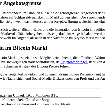
er Angebotsgrenze
 insbesondere im Hinblick auf seine Angebotsgrenze. Angesichts der Tat
itation auf Schlüsseldynamiken im Markt zu verstehen. Die zunehmend
iter steigt, wenn das Interesse an der Kryptowährung weiterhin ansteigt
lich weiterer Bitcoin-ETFs und die Integration von Bitcoin in traditio
Marktvolatilität einhergehen, müssen jedoch im Auge behalten werden,
s sowohl im Angebot als auch in der Nachfrage im Krypto-Markt zu beo
ia im Bitcoin Markt
coin Markt gespielt, da sie Möglichkeiten bieten, die öffentliche W
e Preisbewegungen stark beeinflussen, da
Kryptowährungen
stark von 
m schnellen Anstieg des Bitcoin Preises führen.
 das Gegenteil bewirken und zu einem dramatischen Preisrückgang führe
s, wie Nachrichten und Social-Media-Diskussionen den Preis und das An
erzeit im Umlauf: 19,88 Millionen BTC
rft; derzeit kein Grund zur Sorge.
in-Investorenkreis und erhöhen die Nachfrage.