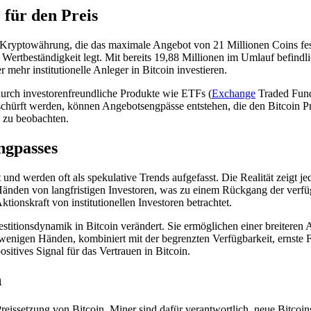
 für den Preis
Kryptowährung, die das maximale Angebot von 21 Millionen Coins festle
tbeständigkeit legt. Mit bereits 19,88 Millionen im Umlauf befindlich
 mehr institutionelle Anleger in Bitcoin investieren.
 durch investorenfreundliche Produkte wie ETFs (
Exchange
Traded Fund
hürft werden, können Angebotsengpässe entstehen, die den Bitcoin Preis
zu beobachten.
ngpasses
d werden oft als spekulative Trends aufgefasst. Die Realität zeigt jed
änden von langfristigen Investoren, was zu einem Rückgang der verfüg
onskraft von institutionellen Investoren betrachtet.
titionsdynamik in Bitcoin verändert. Sie ermöglichen einer breiteren 
n wenigen Händen, kombiniert mit der begrenzten Verfügbarkeit, ernste 
ositives Signal für das Vertrauen in Bitcoin.
n
Preissetzung von Bitcoin. Miner sind dafür verantwortlich, neue Bitcoi