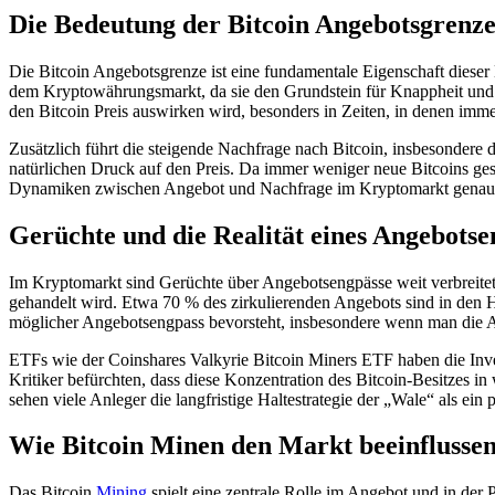
Die Bedeutung der Bitcoin Angebotsgrenze
Die Bitcoin Angebotsgrenze ist eine fundamentale Eigenschaft dieser 
dem Kryptowährungsmarkt, da sie den Grundstein für Knappheit und Wer
den Bitcoin Preis auswirken wird, besonders in Zeiten, in denen immer
Zusätzlich führt die steigende Nachfrage nach Bitcoin, insbesondere
natürlichen Druck auf den Preis. Da immer weniger neue Bitcoins gesc
Dynamiken zwischen Angebot und Nachfrage im Kryptomarkt genau 
Gerüchte und die Realität eines Angebotse
Im Kryptomarkt sind Gerüchte über Angebotsengpässe weit verbreitet un
gehandelt wird. Etwa 70 % des zirkulierenden Angebots sind in den H
möglicher Angebotsengpass bevorsteht, insbesondere wenn man die Akti
ETFs wie der Coinshares Valkyrie Bitcoin Miners ETF haben die Inves
Kritiker befürchten, dass diese Konzentration des Bitcoin-Besitzes i
sehen viele Anleger die langfristige Haltestrategie der „Wale“ als ein p
Wie Bitcoin Minen den Markt beeinflusse
Das Bitcoin
Mining
spielt eine zentrale Rolle im Angebot und in der 