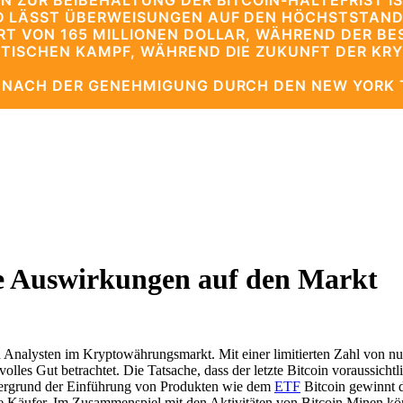
N ZUR BEIBEHALTUNG DER BITCOIN-HALTEFRIST IS
D LÄSST ÜBERWEISUNGEN AUF DEN HÖCHSTSTAND
RT VON 165 MILLIONEN DOLLAR, WÄHREND DER BE
LITISCHEN KAMPF, WÄHREND DIE ZUKUNFT DER KR
E NACH DER GENEHMIGUNG DURCH DEN NEW YORK 
re Auswirkungen auf den Markt
d Analysten im Kryptowährungsmarkt. Mit einer limitierten Zahl von nu
es Gut betrachtet. Die Tatsache, dass der letzte Bitcoin voraussichtlich
ntergrund der Einführung von Produkten wie dem
ETF
Bitcoin gewinnt 
le Käufer. Im Zusammenspiel mit den Aktivitäten von Bitcoin Minen kön