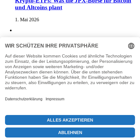
Krypto-ETFs: Was die JPX-Börse für Bitcoin
und Altcoins plant
1. Mai 2026
KI-Agenten DeFi: Eine neue Bedrohung durch
KI-basierte Exploits?
20. Mai 2026
Previous post
Ethereum Preisprognose: ETH springt um 8% nach ETF-Zuflüssen
Next post
Bitcoin Volatilität: Historisches Tiefsignal für Investoren
© 2026 KryptoInsights.de
Impressum
Datenschutz