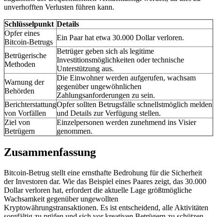
unverhofften Verlusten führen kann.
Schlüsselpunkt
Details
Opfer eines
Ein Paar hat etwa 30.000 Dollar verloren.
Bitcoin-Betrugs
Betrüger geben sich als legitime
Betrügerische
Investitionsmöglichkeiten oder technische
Methoden
Unterstützung aus.
Die Einwohner werden aufgerufen, wachsam
Warnung der
gegenüber ungewöhnlichen
Behörden
Zahlungsanforderungen zu sein.
Berichterstattung
Opfer sollten Betrugsfälle schnellstmöglich melden
von Vorfällen
und Details zur Verfügung stellen.
Ziel von
Einzelpersonen werden zunehmend ins Visier
Betrügern
genommen.
Zusammenfassung
Bitcoin-Betrug stellt eine ernsthafte Bedrohung für die Sicherheit
der Investoren dar. Wie das Beispiel eines Paares zeigt, das 30.000
Dollar verloren hat, erfordert die aktuelle Lage größtmögliche
Wachsamkeit gegenüber ungewollten
Kryptowährungstransaktionen. Es ist entscheidend, alle Aktivitäten
sorgfältig zu prüfen und sich vor kreativen Betrügern zu schützen.