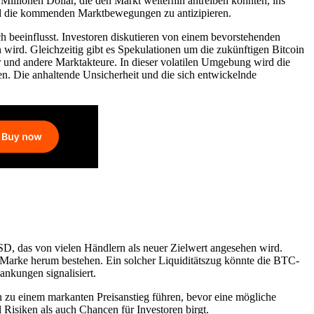
Millionen Dollar, die den Markt weiterhin antreiben könnten, ins
 und die kommenden Marktbewegungen zu antizipieren.
h beeinflusst. Investoren diskutieren von einem bevorstehenden
 wird. Gleichzeitig gibt es Spekulationen um die zukünftigen Bitcoin
 und andere Marktakteure. In dieser volatilen Umgebung wird die
n. Die anhaltende Unsicherheit und die sich entwickelnde
D, das von vielen Händlern als neuer Zielwert angesehen wird.
ese Marke herum bestehen. Ein solcher Liquiditätszug könnte die BTC-
nkungen signalisiert.
ten zu einem markanten Preisanstieg führen, bevor eine mögliche
 Risiken als auch Chancen für Investoren birgt.