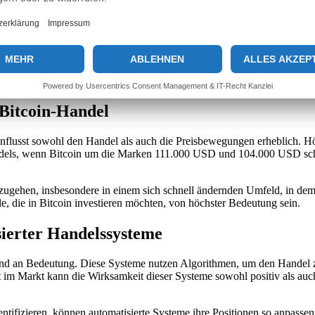
Bitcoin-Investoren
nvestoren. Ein Abschluss über einem bestimmten Preisniveau kann als Sig
signalisiert, dass der Aufwärtstrend stabil bleibt, was die Marktpsycho
mung zu bewerten und ihre Strategien entsprechend anzupassen. Das Beo
quiditätsdynamiken, die Bitcoin in Zukunft beeinflussen werden.
 Bitcoin-Handel
nflusst sowohl den Handel als auch die Preisbewegungen erheblich. Höhe
ndels, wenn Bitcoin um die Marken 111.000 USD und 104.000 USD schläg
umzugehen, insbesondere in einem sich schnell ändernden Umfeld, in d
e, die in Bitcoin investieren möchten, von höchster Bedeutung sein.
matisierter Handelssysteme
d an Bedeutung. Diese Systeme nutzen Algorithmen, um den Handel z
 im Markt kann die Wirksamkeit dieser Systeme sowohl positiv als auch
ifizieren, können automatisierte Systeme ihre Positionen so anpassen, d