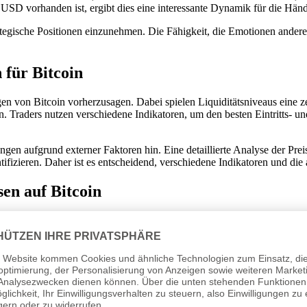
0 USD vorhanden ist, ergibt dies eine interessante Dynamik für die Händ
ategische Positionen einzunehmen. Die Fähigkeit, die Emotionen andere
 für Bitcoin
n von Bitcoin vorherzusagen. Dabei spielen Liquiditätsniveaus eine z
 Traders nutzen verschiedene Indikatoren, um den besten Eintritts- un
ngen aufgrund externer Faktoren hin. Eine detaillierte Analyse der P
fizieren. Daher ist es entscheidend, verschiedene Indikatoren und die a
en auf Bitcoin
tcoin-Preise beeinflusst. Der Markt reagiert oft auf globale Unsicherhei
im Nahen Osten könnte Bitcoin von einer positiven Deeskalation profit
nstiege mit sich bringen. Daher ist es für Investoren wichtig, sich de
23 beeinflussen können.