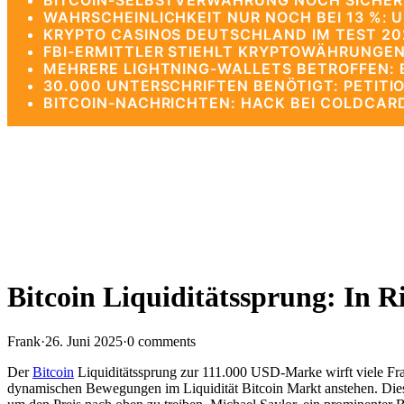
BITCOIN-SELBSTVERWAHRUNG NOCH SICHERE
WAHRSCHEINLICHKEIT NUR NOCH BEI 13 %: 
KRYPTO CASINOS DEUTSCHLAND IM TEST 202
FBI-ERMITTLER STIEHLT KRYPTOWÄHRUNGEN
MEHRERE LIGHTNING-WALLETS BETROFFEN: B
30.000 UNTERSCHRIFTEN BENÖTIGT: PETITIO
BITCOIN-NACHRICHTEN: HACK BEI COLDCAR
Bitcoin Liquiditätssprung: In 
Frank
·
26. Juni 2025
·
0 comments
Der
Bitcoin
Liquiditätssprung zur 111.000 USD-Marke wirft viele Fra
dynamischen Bewegungen im Liquidität Bitcoin Markt anstehen. Di