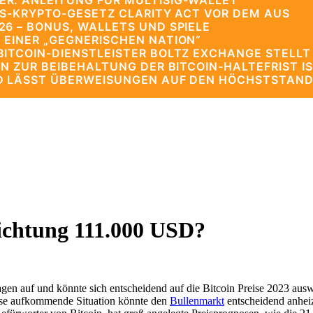
R: ANLEITUNG FÜR MULTISIG-WALLET
US-KRYPTO-GESETZ CLARITY ACT VOR DEM AUS
6 – BONUS, WALLETS UND SPIELE
 EINER „GEGNERISCHEN NATION“
ITCOIN-DIENSTLEISTER BOLTZ EXCHANGE STELLT
N ZUR BEIBEHALTUNG DER BITCOIN-HALTEFRIST IS
D LÄSST ÜBERWEISUNGEN AUF DEN HÖCHSTSTAND
Richtung 111.000 USD?
gen auf und könnte sich entscheidend auf die Bitcoin Preise 2023 aus
ese aufkommende Situation könnte den
Bullenmarkt
entscheidend anhei