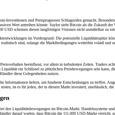
in-Investitionen und Preisprognosen Schlagzeilen gemacht. Besonders s
siven Wert antreiben könnte. Saylor sieht Bitcoin als die Zukunft der W
 USD scheinen diesen langfristigen Visionen nicht unmittelbar zu ent
rktentwicklungen im Vordergrund. Die potenzielle Liquiditätsspitze kön
 realistisch sind, solange die Marktbedingungen weiterhin volatil und un
Preisverhalten beeinflusst, vor allem in turbulenten Zeiten. Traders ach
Liquidität ein Schlüssel zu plötzlichen Preisbewegungen sein kann, d
 Händler diese Gelegenheiten nutzen.
he Informationen liefern, um fundierte Entscheidungen zu treffen. Anges
ten, ist es für jeden, der in diesem Markt investiert, unerlässlich, d
ngen
e bei den Liquiditätsbewegungen im Bitcoin-Markt. Handelssysteme und 
ändler darauf warten, dass Bitcoin die 111.000 USD-Marke erreicht, 