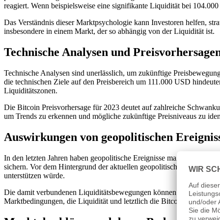
reagiert. Wenn beispielsweise eine signifikante Liquidität bei 104.00
Das Verständnis dieser Marktpsychologie kann Investoren helfen, str
insbesondere in einem Markt, der so abhängig von der Liquidität ist.
Technische Analysen und Preisvorhersagen
Technische Analysen sind unerlässlich, um zukünftige Preisbewegunge
die technischen Ziele auf den Preisbereich um 111.000 USD hindeuten.
Liquiditätszonen.
Die Bitcoin Preisvorhersage für 2023 deutet auf zahlreiche Schwanku
um Trends zu erkennen und mögliche zukünftige Preisniveaus zu identi
Auswirkungen von geopolitischen Ereigniss
In den letzten Jahren haben geopolitische Ereignisse maßgeblich die Bi
sichern. Vor dem Hintergrund der aktuellen geopolitischen Situation 
unterstützen würde.
Die damit verbundenen Liquiditätsbewegungen können erhebliche Preisa
Marktbedingungen, die Liquidität und letztlich die Bitcoin Preise 20