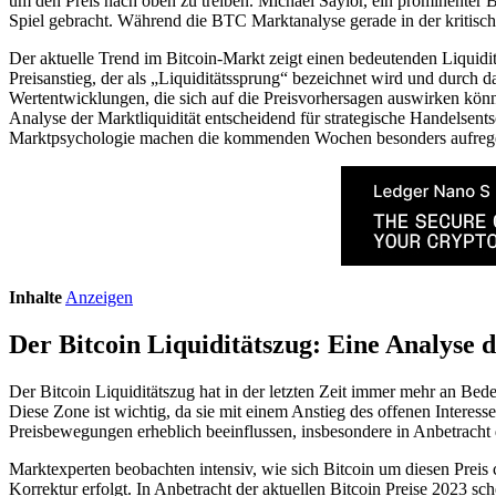
um den Preis nach oben zu treiben. Michael Saylor, ein prominenter B
Spiel gebracht. Während die BTC Marktanalyse gerade in der kritisch
Der aktuelle Trend im Bitcoin-Markt zeigt einen bedeutenden Liquidi
Preisanstieg, der als „Liquiditätssprung“ bezeichnet wird und durch 
Wertentwicklungen, die sich auf die Preisvorhersagen auswirken kön
Analyse der Marktliquidität entscheidend für strategische Handelse
Marktpsychologie machen die kommenden Wochen besonders aufrege
Inhalte
Anzeigen
Der Bitcoin Liquiditätszug: Eine Analyse 
Der Bitcoin Liquiditätszug hat in der letzten Zeit immer mehr an B
Diese Zone ist wichtig, da sie mit einem Anstieg des offenen Interess
Preisbewegungen erheblich beeinflussen, insbesondere in Anbetracht 
Marktexperten beobachten intensiv, wie sich Bitcoin um diesen Preis c
Korrektur erfolgt. In Anbetracht der aktuellen Bitcoin Preise 2023 sc