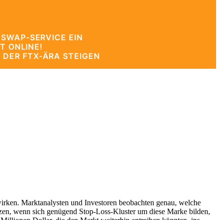
 SWAP-SERVICE EIN
T ONLINE!
 DER FTX-ÄRA STEIGEN
wirken. Marktanalysten und Investoren beobachten genau, welche
zen, wenn sich genügend Stop-Loss-Kluster um diese Marke bilden,