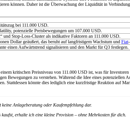
eren können. Daher ist die Überwachung der Liquidität in Verbindung m
ditätszug bei 111.000 USD.
olatility, potenzielle Preisbewegungen um 107.000 USD.
“ und Stop-Loss-Cluster als indikative Faktoren an 111.000 USD.
lionen Dollar geäußert, das beruht auf langfristigem Wachstum und
Fiat
-
te einen Aufwärtstrend signalisieren und den Markt für Q3 festlegen.
 einem kritischen Preisniveau von 111.000 USD ist, was für Investoren
tigen Bewegungen zu verstehen. Während die Idee eines potenziellen Auf
n. Stattdessen könnte dies lediglich eine kurzfristige Reaktion auf Mar
ellt keine Anlageberatung oder Kaufempfehlung dar.
 kaufst, erhalte ich eine kleine Provision – ohne Mehrkosten für dich.