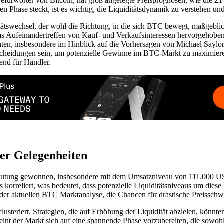
efürworter von Bitcoin, hat groß angelegte Preisprognosen, wie die 21 
en Phase steckt, ist es wichtig, die Liquiditätsdynamik zu verstehen
tätswechsel, der wohl die Richtung, in die sich BTC bewegt, maßgeblic
das Aufeinandertreffen von Kauf- und Verkaufsinteressen hervorgehoben
nten, insbesondere im Hinblick auf die Vorhersagen von Michael Saylor
ntscheidungen sein, um potenzielle Gewinne im BTC-Markt zu maximiere
nd für Händler.
der Gelegenheiten
edeutung gewonnen, insbesondere mit dem Umsatzniveau von 111.000 US
es korreliert, was bedeutet, dass potenzielle Liquiditätsniveaus um di
der aktuellen BTC Marktanalyse, die Chancen für drastische Preisschwa
lusteriert. Strategien, die auf Erhöhung der Liquidität abzielen, könn
heint der Markt sich auf eine spannende Phase vorzubereiten, die sowohl