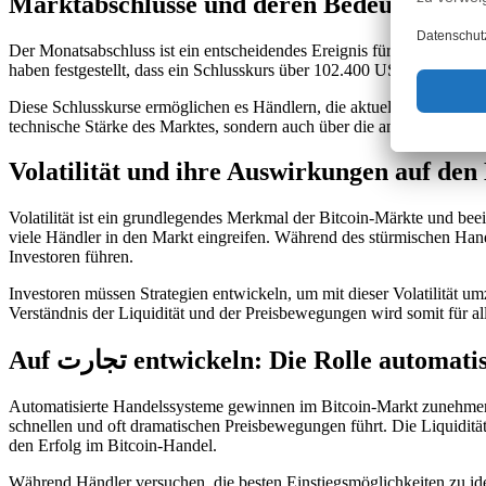
Marktabschlüsse und deren Bedeutung für 
Der Monatsabschluss ist ein entscheidendes Ereignis für Trader und I
haben festgestellt, dass ein Schlusskurs über 102.400 USD für Bitcoin 
Diese Schlusskurse ermöglichen es Händlern, die aktuelle Marktstim
technische Stärke des Marktes, sondern auch über die anhaltenden Li
Volatilität und ihre Auswirkungen auf den
Volatilität ist ein grundlegendes Merkmal der Bitcoin-Märkte und beei
viele Händler in den Markt eingreifen. Während des stürmischen Ha
Investoren führen.
Investoren müssen Strategien entwickeln, um mit dieser Volatilität 
Verständnis der Liquidität und der Preisbewegungen wird somit für all
Auf تجارت entwickeln: Die Rolle auto
Automatisierte Handelssysteme gewinnen im Bitcoin-Markt zunehmen
schnellen und oft dramatischen Preisbewegungen führt. Die Liquidität
den Erfolg im Bitcoin-Handel.
Während Händler versuchen, die besten Einstiegsmöglichkeiten zu ident