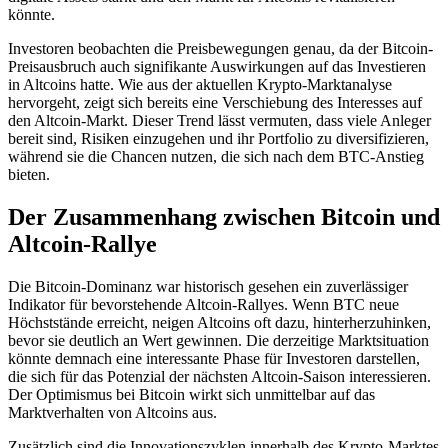
könnte.
Investoren beobachten die Preisbewegungen genau, da der Bitcoin-
Preisausbruch auch signifikante Auswirkungen auf das Investieren
in Altcoins hatte. Wie aus der aktuellen Krypto-Marktanalyse
hervorgeht, zeigt sich bereits eine Verschiebung des Interesses auf
den Altcoin-Markt. Dieser Trend lässt vermuten, dass viele Anleger
bereit sind, Risiken einzugehen und ihr Portfolio zu diversifizieren,
während sie die Chancen nutzen, die sich nach dem BTC-Anstieg
bieten.
Der Zusammenhang zwischen Bitcoin und
Altcoin-Rallye
Die Bitcoin-Dominanz war historisch gesehen ein zuverlässiger
Indikator für bevorstehende Altcoin-Rallyes. Wenn BTC neue
Höchststände erreicht, neigen Altcoins oft dazu, hinterherzuhinken,
bevor sie deutlich an Wert gewinnen. Die derzeitige Marktsituation
könnte demnach eine interessante Phase für Investoren darstellen,
die sich für das Potenzial der nächsten Altcoin-Saison interessieren.
Der Optimismus bei Bitcoin wirkt sich unmittelbar auf das
Marktverhalten von Altcoins aus.
Zusätzlich sind die Innovationszyklen innerhalb des Krypto-Marktes