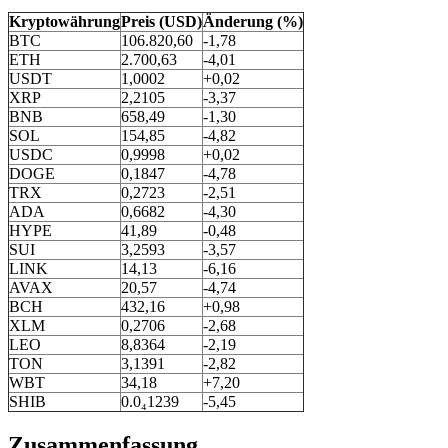
Kryptowährung
Preis (USD)
Änderung (%)
BTC
106.820,60
-1,78
ETH
2.700,63
-4,01
USDT
1,0002
+0,02
XRP
2,2105
-3,37
BNB
658,49
-1,30
SOL
154,85
-4,82
USDC
0,9998
+0,02
DOGE
0,1847
-4,78
TRX
0,2723
-2,51
ADA
0,6682
-4,30
HYPE
41,89
-0,48
SUI
3,2593
-3,57
LINK
14,13
-6,16
AVAX
20,57
-4,74
BCH
432,16
+0,98
XLM
0,2706
-2,68
LEO
8,8364
-2,19
TON
3,1391
-2,82
WBT
34,18
+7,20
SHIB
0.0₄1239
-5,45
Zusammenfassung