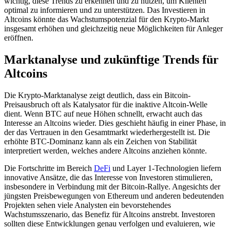
wichtig, diese Trends zu erkennen und zu nutzen, um Klienten
optimal zu informieren und zu unterstützen. Das Investieren in
Altcoins könnte das Wachstumspotenzial für den Krypto-Markt
insgesamt erhöhen und gleichzeitig neue Möglichkeiten für Anleger
eröffnen.
Marktanalyse und zukünftige Trends für
Altcoins
Die Krypto-Marktanalyse zeigt deutlich, dass ein Bitcoin-
Preisausbruch oft als Katalysator für die inaktive Altcoin-Welle
dient. Wenn BTC auf neue Höhen schnellt, erwacht auch das
Interesse an Altcoins wieder. Dies geschieht häufig in einer Phase, in
der das Vertrauen in den Gesamtmarkt wiederhergestellt ist. Die
erhöhte BTC-Dominanz kann als ein Zeichen von Stabilität
interpretiert werden, welches andere Altcoins anziehen könnte.
Die Fortschritte im Bereich
DeFi
und Layer 1-Technologien liefern
innovative Ansätze, die das Interesse von Investoren stimulieren,
insbesondere in Verbindung mit der Bitcoin-Rallye. Angesichts der
jüngsten Preisbewegungen von Ethereum und anderen bedeutenden
Projekten sehen viele Analysten ein bevorstehendes
Wachstumsszenario, das Benefiz für Altcoins anstrebt. Investoren
sollten diese Entwicklungen genau verfolgen und evaluieren, wie