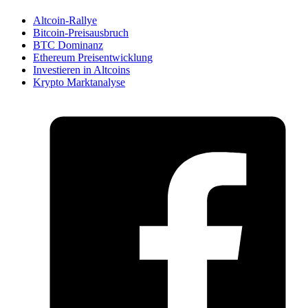
Altcoin-Rallye
Bitcoin-Preisausbruch
BTC Dominanz
Ethereum Preisentwicklung
Investieren in Altcoins
Krypto Marktanalyse