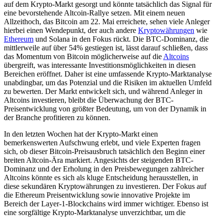
auf dem Krypto-Markt gesorgt und könnte tatsächlich das Signal für
eine bevorstehende Altcoin-Rallye setzen. Mit einem neuen
Allzeithoch, das Bitcoin am 22. Mai erreichete, sehen viele Anleger
hierbei einen Wendepunkt, der auch andere
Kryptowährungen
wie
Ethereum
und Solana in den Fokus rückt. Die BTC-Dominanz, die
mittlerweile auf über 54% gestiegen ist, lässt darauf schließen, dass
das Momentum von Bitcoin möglicherweise auf die
Altcoins
übergreift, was interessante Investitionsmöglichkeiten in diesen
Bereichen eröffnet. Daher ist eine umfassende Krypto-Marktanalyse
unabdingbar, um das Potenzial und die Risiken im aktuellen Umfeld
zu bewerten. Der Markt entwickelt sich, und während Anleger in
Altcoins investieren, bleibt die Überwachung der BTC-
Preisentwicklung von größter Bedeutung, um von der Dynamik in
der Branche profitieren zu können.
In den letzten Wochen hat der Krypto-Markt einen
bemerkenswerten Aufschwung erlebt, und viele Experten fragen
sich, ob dieser Bitcoin-Preisausbruch tatsächlich den Beginn einer
breiten Altcoin-Ära markiert. Angesichts der steigenden BTC-
Dominanz und der Erholung in den Preisbewegungen zahlreicher
Altcoins könnte es sich als kluge Entscheidung herausstellen, in
diese sekundären Kryptowährungen zu investieren. Der Fokus auf
die Ethereum Preisentwicklung sowie innovative Projekte im
Bereich der Layer-1-Blockchains wird immer wichtiger. Ebenso ist
eine sorgfältige Krypto-Marktanalyse unverzichtbar, um die