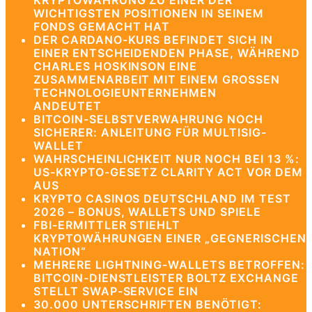
KRYPTOWÄHRUNG ZU EINER DER
WICHTIGSTEN POSITIONEN IN SEINEM
FONDS GEMACHT HAT
DER CARDANO-KURS BEFINDET SICH IN
EINER ENTSCHEIDENDEN PHASE, WÄHREND
CHARLES HOSKINSON EINE
ZUSAMMENARBEIT MIT EINEM GROSSEN T
ECHNOLOGIEUNTERNEHMEN A
NDEUTET
BITCOIN-SELBSTVERWAHRUNG NOCH
SICHERER: ANLEITUNG FÜR MULTISIG-
WALLET
WAHRSCHEINLICHKEIT NUR NOCH BEI 13 %:
US-KRYPTO-GESETZ CLARITY ACT VOR DEM
AUS
KRYPTO CASINOS DEUTSCHLAND IM TEST
2026 – BONUS, WALLETS UND SPIELE
FBI-ERMITTLER STIEHLT
KRYPTOWÄHRUNGEN EINER „GEGNERISCHEN
NATION“
MEHRERE LIGHTNING-WALLETS BETROFFEN:
BITCOIN-DIENSTLEISTER BOLTZ EXCHANGE
STELLT SWAP-SERVICE EIN
30.000 UNTERSCHRIFTEN BENÖTIGT: