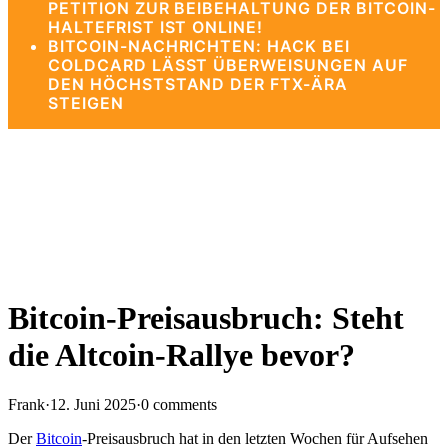
PETITION ZUR BEIBEHALTUNG DER BITCOIN-
HALTEFRIST IST ONLINE!
BITCOIN-NACHRICHTEN: HACK BEI
COLDCARD LÄSST ÜBERWEISUNGEN AUF
DEN HÖCHSTSTAND DER FTX-ÄRA
STEIGEN
Bitcoin-Preisausbruch: Steht
die Altcoin-Rallye bevor?
Frank
·
12. Juni 2025
·
0 comments
Der
Bitcoin
-Preisausbruch hat in den letzten Wochen für Aufsehen