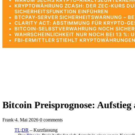
WARUM SECHS KRYPTO-ANALYSEUNTERNEHME
KRYPTOWÄHRUNG ZCASH: DER ZEC-KURS DUR
SICHERHEITSFUNKTION EINFÜHREN
BTCPAY-SERVER SICHERHEITSWARNUNG – BE
CLARITY ACT: ABSTIMMUNG FÜR KRYPTO-G
BITCOIN-SELBSTVERWAHRUNG NOCH SICHERE
WAHRSCHEINLICHKEIT NUR NOCH BEI 13 %: 
FBI-ERMITTLER STIEHLT KRYPTOWÄHRUNGEN
Bitcoin Preisprognose: Aufsti
Frank
·
4. Mai 2026
·
0 comments
TL;DR
– Kurzfassung