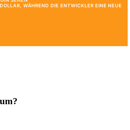
OIN SEHEN
DOLLAR, WÄHREND DIE ENTWICKLER EINE NEUE
ntum?