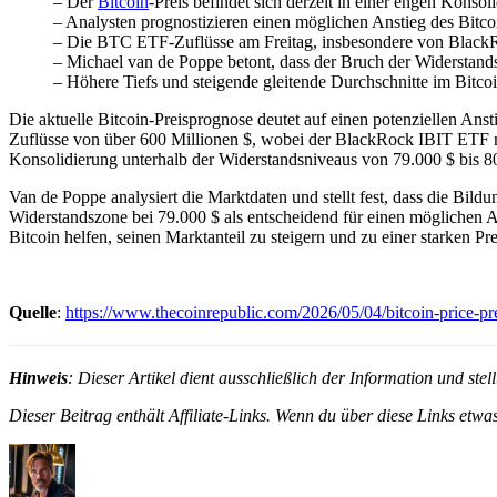
– Der
Bitcoin
-Preis befindet sich derzeit in einer engen Konso
– Analysten prognostizieren einen möglichen Anstieg des Bitcoi
– Die BTC ETF-Zuflüsse am Freitag, insbesondere von BlackRoc
– Michael van de Poppe betont, dass der Bruch der Widerstands
– Höhere Tiefs und steigende gleitende Durchschnitte im Bitcoi
Die aktuelle Bitcoin-Preisprognose deutet auf einen potenziellen Anst
Zuflüsse von über 600 Millionen $, wobei der BlackRock IBIT ETF mit
Konsolidierung unterhalb der Widerstandsniveaus von 79.000 $ bis 8
Van de Poppe analysiert die Marktdaten und stellt fest, dass die Bild
Widerstandszone bei 79.000 $ als entscheidend für einen möglichen 
Bitcoin helfen, seinen Marktanteil zu steigern und zu einer starken 
Quelle
:
https://www.thecoinrepublic.com/2026/05/04/bitcoin-price-p
Hinweis
: Dieser Artikel dient ausschließlich der Information und st
Dieser Beitrag enthält Affiliate-Links. Wenn du über diese Links etwas