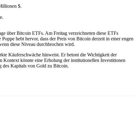
illionen $.
e.
hfrage über Bitcoin ETFs. Am Freitag verzeichneten diese ETFs
oppe hebt hervor, dass der Preis von Bitcoin derzeit in einer engen
 wenn diese Niveau durchbrochen wird.
tärkte Käuferschwäche hinweist. Er betont die Wichtigkeit der
ontext könnte eine Erholung der institutionellen Investitionen
g des Kapitals von Gold zu Bitcoin.