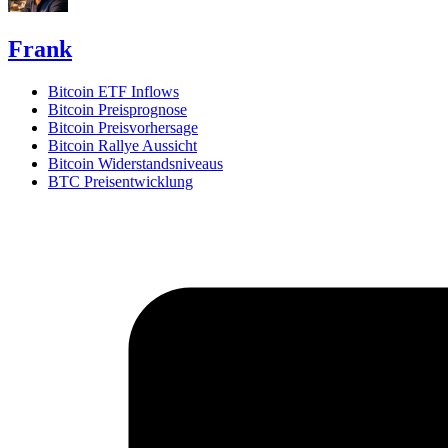
Frank
Bitcoin ETF Inflows
Bitcoin Preisprognose
Bitcoin Preisvorhersage
Bitcoin Rallye Aussicht
Bitcoin Widerstandsniveaus
BTC Preisentwicklung