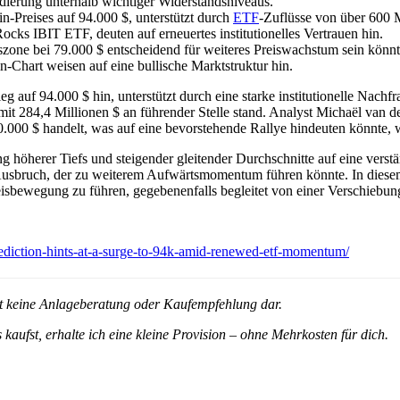
lidierung unterhalb wichtiger Widerstandsniveaus.
n-Preises auf 94.000 $, unterstützt durch
ETF
-Zuflüsse von über 600 M
ks IBIT ETF, deuten auf erneuertes institutionelles Vertrauen hin.
zone bei 79.000 $ entscheidend für weiteres Preiswachstum sein könnt
n-Chart weisen auf eine bullische Marktstruktur hin.
ieg auf 94.000 $ hin, unterstützt durch eine starke institutionelle Nac
 284,4 Millionen $ an führender Stelle stand. Analyst Michaël van de P
0.000 $ handelt, was auf eine bevorstehende Rallye hindeuten könnte,
ung höherer Tiefs und steigender gleitender Durchschnitte auf eine vers
Ausbruch, der zu weiterem Aufwärtsmomentum führen könnte. In diesem K
Preisbewegung zu führen, gegebenenfalls begleitet von einer Verschiebun
rediction-hints-at-a-surge-to-94k-amid-renewed-etf-momentum/
ellt keine Anlageberatung oder Kaufempfehlung dar.
 kaufst, erhalte ich eine kleine Provision – ohne Mehrkosten für dich.