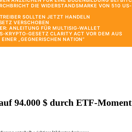
N ANZEICHEN FÜR EINE BODENBILDUNG BEI BITC
CHBRICHT DIE WIDERSTANDSMARKE VON 510 US-
TREIBER SOLLTEN JETZT HANDELN
ESETZ VERSCHOBEN
R: ANLEITUNG FÜR MULTISIG-WALLET
US-KRYPTO-GESETZ CLARITY ACT VOR DEM AUS
 EINER „GEGNERISCHEN NATION“
eg auf 94.000 $ durch ETF-Mome