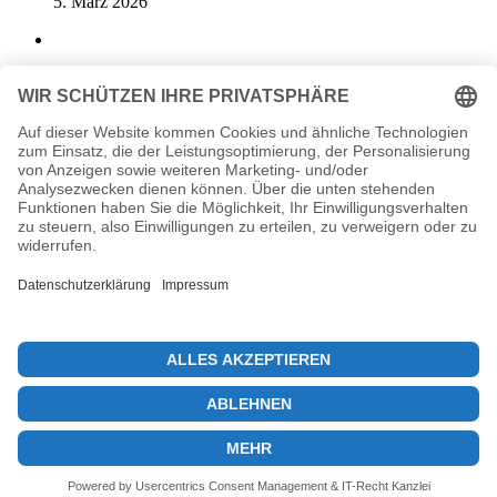
5. März 2026
Ethereum Marktanteil 2025: Das Aufkommen
von Altcoins
2. September 2025
Previous post
Ethereum-Preis: Kann er auf 4.000 $ zurückkehren?
Next post
Blockchain-Regulierung: Paul Atkins fordert Innovation
© 2026 KryptoInsights.de
Impressum
Datenschutz