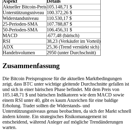
Aspekt
Details
Aktueller Bitcoin-Preis
105.148,71 $
Unterstützungsniveau
100.372,26 $
Widerstandsniveau
110.530,17 $
25-Perioden-SMA
107.788,87 $
50-Perioden-SMA
106.456,31 $
MACD
-677,48 (bärisch)
RSI
38,23 (Verkäufer im Vorteil)
ADX
25,36 (Trend verstärkt sich)
Handelsvolumen
2950 (unter Durchschnitt)
Zusammenfassung
Die Bitcoin Preisprognose für die aktuellen Marktbedingungen
zeigt, dass BTC unter wichtige gleitende Durchschnitte gefallen ist
und sich in einer bärischen Phase befindet. Mit dem Preis von
105.148,71 $ und bärischen Indikatoren wie dem MACD sowie
einem RSI unter 40, gibt es kaum Anzeichen für eine baldige
Erholung. Trader sollten die Widerstands- und
Unterstützungsniveaus genau beobachten, da sich der Markt schnell
ändern könnte. Ein strategisches Risikomanagement ist
entscheidend, während Anleger auf mögliche Trendänderungen
warten.