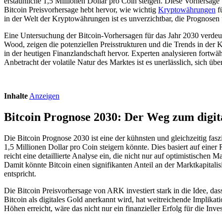
erstaunliche 1,5 Millionen Dollar pro Coin steigen. Diese Vorhersage
Bitcoin Preisvorhersage hebt hervor, wie wichtig
Kryptowährungen
f
in der Welt der Kryptowährungen ist es unverzichtbar, die Prognose
Eine Untersuchung der Bitcoin-Vorhersagen für das Jahr 2030 verdeu
Wood, zeigen die potenziellen Preisstrukturen und die Trends in der 
in der heutigen Finanzlandschaft hervor. Experten analysieren fortwähr
Anbetracht der volatile Natur des Marktes ist es unerlässlich, sich
Inhalte
Anzeigen
Bitcoin Prognose 2030: Der Weg zum digit
Die Bitcoin Prognose 2030 ist eine der kühnsten und gleichzeitig fa
1,5 Millionen Dollar pro Coin steigern könnte. Dies basiert auf ein
reicht eine detaillierte Analyse ein, die nicht nur auf optimistischen 
Damit könnte Bitcoin einen signifikanten Anteil an der Marktkapitalisi
entspricht.
Die Bitcoin Preisvorhersage von ARK investiert stark in die Idee, d
Bitcoin als digitales Gold anerkannt wird, hat weitreichende Implikati
Höhen erreicht, wäre das nicht nur ein finanzieller Erfolg für die I