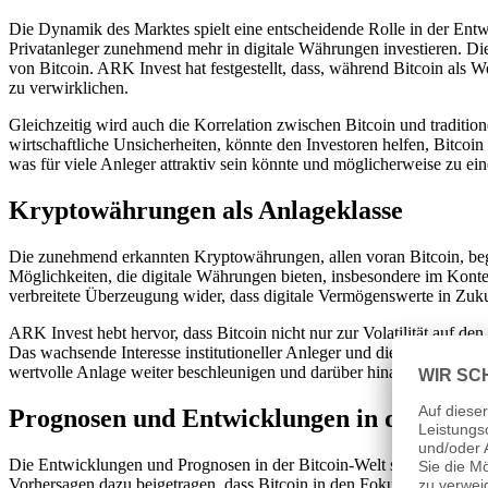
Die Dynamik des Marktes spielt eine entscheidende Rolle in der Entw
Privatanleger zunehmend mehr in digitale Währungen investieren. Dies
von Bitcoin. ARK Invest hat festgestellt, dass, während Bitcoin als 
zu verwirklichen.
Gleichzeitig wird auch die Korrelation zwischen Bitcoin und traditio
wirtschaftliche Unsicherheiten, könnte den Investoren helfen, Bitcoin 
was für viele Anleger attraktiv sein könnte und möglicherweise zu ei
Kryptowährungen als Anlageklasse
Die zunehmend erkannten Kryptowährungen, allen voran Bitcoin, begin
Möglichkeiten, die digitale Währungen bieten, insbesondere im Kontex
verbreitete Überzeugung wider, dass digitale Vermögenswerte in Zukun
ARK Invest hebt hervor, dass Bitcoin nicht nur zur Volatilität auf de
Das wachsende Interesse institutioneller Anleger und die Bildung vo
wertvolle Anlage weiter beschleunigen und darüber hinaus die Reguli
Prognosen und Entwicklungen in der Bitco
Die Entwicklungen und Prognosen in der Bitcoin-Welt sind derzeit 
Vorhersagen dazu beigetragen, dass Bitcoin in den Fokus von Investor