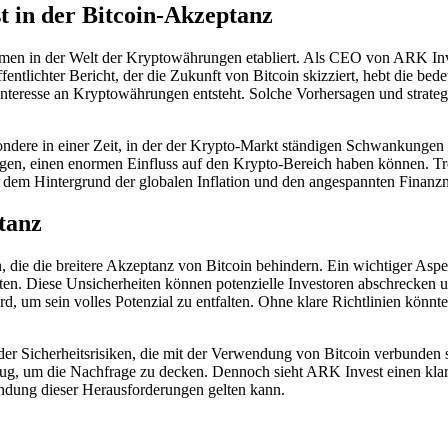
 in der Bitcoin-Akzeptanz
timmen in der Welt der Kryptowährungen etabliert. Als CEO von ARK Inv
entlichter Bericht, der die Zukunft von Bitcoin skizziert, hebt die bed
s Interesse an Kryptowährungen entsteht. Solche Vorhersagen und strateg
ndere in einer Zeit, in der der Krypto-Markt ständigen Schwankungen 
gen, einen enormen Einfluss auf den Krypto-Bereich haben können. Trotz
or dem Hintergrund der globalen Inflation und den angespannten Finan
tanz
, die die breitere Akzeptanz von Bitcoin behindern. Ein wichtiger Aspe
llten. Diese Unsicherheiten können potenzielle Investoren abschrecke
wird, um sein volles Potenzial zu entfalten. Ohne klare Richtlinien könn
d der Sicherheitsrisiken, die mit der Verwendung von Bitcoin verbunden 
ug, um die Nachfrage zu decken. Dennoch sieht ARK Invest einen klar
windung dieser Herausforderungen gelten kann.