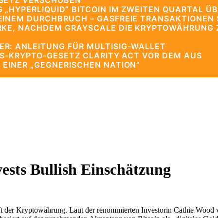
ESETZ VERSCHOBEN
 „HYPERLIQUID“ BITCOIN IM ZWEITEN QUARTAL ÜB
EINEM DURCHBRUCH – GASFREIE TRANSAKTIONEN 
RKE, NACHDEM GRAYSCALE DIE KRYPTOWÄHRUNG ZU
R: ANLEITUNG FÜR MULTISIG-WALLET
US-KRYPTO-GESETZ CLARITY ACT VOR DEM AUS
 EINER „GEGNERISCHEN NATION“
ests Bullish Einschätzung
ft der Kryptowährung. Laut der renommierten Investorin Cathie Wood v