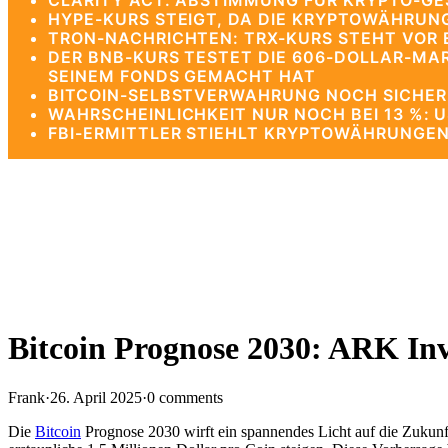
CLARITY ACT: ABSTIMMUNG FÜR KRYPTO-G
HYPE-KURS STEIGT, DA DIE KRYPTOWÄHRUNG
TRON-NACHRICHTEN: TRX-KURS STEHT VOR 
DER BNB-KURS TESTET DIE 606-DOLLAR-MA
SEINEM FONDS GEMACHT HAT
BITCOIN-SELBSTVERWAHRUNG NOCH SICHERE
WAHRSCHEINLICHKEIT NUR NOCH BEI 13 %: 
FBI-ERMITTLER STIEHLT KRYPTOWÄHRUNGEN
Bitcoin Prognose 2030: ARK Inv
Frank
·
26. April 2025
·
0 comments
Die
Bitcoin
Prognose 2030 wirft ein spannendes Licht auf die Zukun