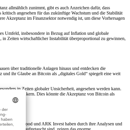
tanz allmählich zunimmt, gibt es auch Anzeichen dafür, dass
s kritisch angesehen für das zukünftige Wachstum und die Stabilität
itere Akzeptanz im Finanzsektor notwendig ist, um diese Vorhersagen
hes Umfeld, insbesondere in Bezug auf Inflation und globale
 in Zeiten wirtschaftlicher Instabilität überproportional zu gewinnen,
auen über traditionelle Anlagen hinaus und entdecken die
und ihr Glaube an Bitcoin als „digitales Gold“ spiegelt eine weit
 besonders in Zeiten globaler Unsicherheit, angesehen werden kann.
anzmarkt verankern. Dies könnte die Akzeptanz von Bitcoin als
erung. Cathie Wood und ARK Invest haben durch ihre Analysen und
etzten Jahren aufgetaucht sind, zeigen das enorme