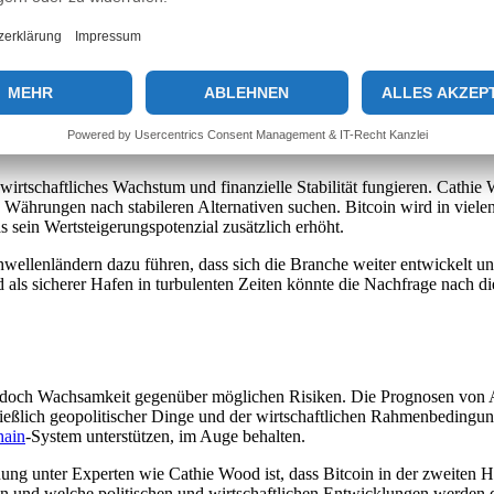
n einhergehen. Die Diskussion über Bitcoin ist vielschichtig und komplex
d Marktteilnehmern als eine ernstzunehmende Option zur Diversifizie
mögliche Schallmauer betrachtet, die es zu durchbrechen gilt, vorausge
 wirtschaftliches Wachstum und finanzielle Stabilität fungieren. Cathie
 Währungen nach stabileren Alternativen suchen. Bitcoin wird in vielen
 sein Wertsteigerungspotenzial zusätzlich erhöht.
ellenländern dazu führen, dass sich die Branche weiter entwickelt un
 als sicherer Hafen in turbulenten Zeiten könnte die Nachfrage nach d
t jedoch Wachsamkeit gegenüber möglichen Risiken. Die Prognosen von
hließlich geopolitischer Dinge und der wirtschaftlichen Rahmenbeding
hain
-System unterstützen, im Auge behalten.
nung unter Experten wie Cathie Wood ist, dass Bitcoin in der zweiten H
en und welche politischen und wirtschaftlichen Entwicklungen werden di