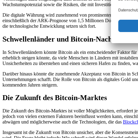
Wachstumspotenzial sowie die Risiken, die mit Investitionen in Bitcoi
Die digitale Währung wird zunehmend von prominenten Investoren un
einschließlich der ARK-Prognose von 1,5 Millionen Dollar, werden als 
die technologische Entwicklung setzen sich fort.
Schwellenländer und Bitcoin-Nachfrage
In Schwellenländern könnte Bitcoin als ein entscheidender Faktor für
erheblich steigen könnte, da viele Menschen in Ländern mit instabilen
Unsicherheiten zu überstehen und einen sicheren Hafen zu finden, was
Darüber hinaus könnte die zunehmende Akzeptanz von Bitcoin in Schw
Unternehmungen schafft. Die Rolle von Bitcoin als digitales Gold und
kommenden Jahren steigern.
Die Zukunft des Bitcoin-Marktes
Die Zukunft des Bitcoin-Marktes ist voller Möglichkeiten, erforder
jedoch von vielen externen Faktoren beeinflusst werden kann, einsc
abwägen und möglicherweise auch die Technologien, die das
Blockc
Insgesamt ist die Zukunft von Bitcoin unsicher, aber die Konsensmei
wird. Die Frage bleibt jedoch: Wie schnell wird dieser Wandel erfolg