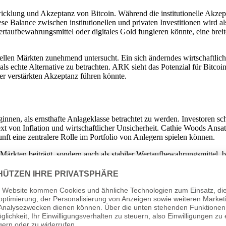
icklung und Akzeptanz von Bitcoin. Während die institutionelle Akzep
e Balance zwischen institutionellen und privaten Investitionen wird al
Wertaufbewahrungsmittel oder digitales Gold fungieren könnte, eine bre
nellen Märkten zunehmend untersucht. Ein sich änderndes wirtschaftlic
als echte Alternative zu betrachten. ARK sieht das Potenzial für Bitcoin,
ner verstärkten Akzeptanz führen könnte.
nen, als ernsthafte Anlageklasse betrachtet zu werden. Investoren sch
t von Inflation und wirtschaftlicher Unsicherheit. Cathie Woods Ansatz 
ft eine zentralere Rolle im Portfolio von Anlegern spielen können.
n Märkten beiträgt, sondern auch als stabiler Wertaufbewahrungsmittel,
n Bitcoin-Fonds zeigen bereits, dass Kryptowährungen sich fest am Fin
erung im Sektor beeinflussen.
in-Welt
geprägt von einem ständigen Wettlauf um die Akzeptanz und Wertsteig
en und Analysten gerückt ist. Die Vielzahl von Prognosen, die in den l