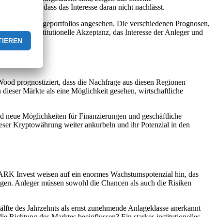
, was zeigt, dass das Interesse daran nicht nachlässt.
rung von Anlageportfolios angesehen. Die verschiedenen Prognosen,
setzt, die institutionelle Akzeptanz, das Interesse der Anleger und
 Wood prognostiziert, dass die Nachfrage aus diesen Regionen
 dieser Märkte als eine Möglichkeit gesehen, wirtschaftliche
d neue Möglichkeiten für Finanzierungen und geschäftliche
ieser Kryptowährung weiter ankurbeln und ihr Potenzial in den
 ARK Invest weisen auf ein enormes Wachstumspotenzial hin, das
ungen. Anleger müssen sowohl die Chancen als auch die Risiken
älfte des Jahrzehnts als ernst zunehmende Anlageklasse anerkannt
e Richtung des Marktes beeinflussen? Ein starkes institutionelles