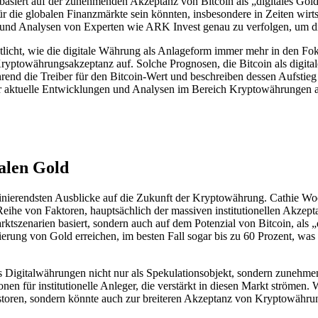
 basiert auf der zunehmenden Akzeptanz von Bitcoin als „digitales Gol
ür die globalen Finanzmärkte sein könnten, insbesondere in Zeiten wir
n und Analysen von Experten wie ARK Invest genau zu verfolgen, um d
tlicht, wie die digitale Währung als Anlageform immer mehr in den Fo
Kryptowährungsakzeptanz auf. Solche Prognosen, die Bitcoin als digita
end die Treiber für den Bitcoin-Wert und beschreiben dessen Aufstieg zu
 über aktuelle Entwicklungen und Analysen im Bereich Kryptowährungen
alen Gold
szinierendsten Ausblicke auf die Zukunft der Kryptowährung. Cathie W
er Reihe von Faktoren, hauptsächlich der massiven institutionellen A
Marktszenarien basiert, sondern auch auf dem Potenzial von Bitcoin, als „
erung von Gold erreichen, im besten Fall sogar bis zu 60 Prozent, was s
ass Digitalwährungen nicht nur als Spekulationsobjekt, sondern zuneh
onen für institutionelle Anleger, die verstärkt in diesen Markt strömen
nvestoren, sondern könnte auch zur breiteren Akzeptanz von Kryptowähru