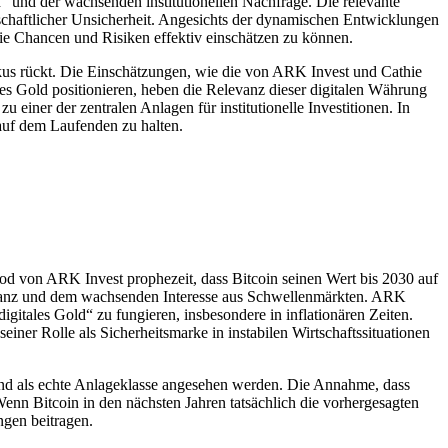
d“ und der wachsenden institutionellen Nachfrage. Die relevante
tschaftlicher Unsicherheit. Angesichts der dynamischen Entwicklungen
ie Chancen und Risiken effektiv einschätzen zu können.
kus rückt. Die Einschätzungen, wie die von ARK Invest und Cathie
les Gold positionieren, heben die Relevanz dieser digitalen Währung
 einer der zentralen Anlagen für institutionelle Investitionen. In
 auf dem Laufenden zu halten.
ood von ARK Invest prophezeit, dass Bitcoin seinen Wert bis 2030 auf
kzeptanz und dem wachsenden Interesse aus Schwellenmärkten. ARK
digitales Gold“ zu fungieren, insbesondere in inflationären Zeiten.
einer Rolle als Sicherheitsmarke in instabilen Wirtschaftssituationen
mend als echte Anlageklasse angesehen werden. Die Annahme, dass
. Wenn Bitcoin in den nächsten Jahren tatsächlich die vorhergesagten
ngen beitragen.