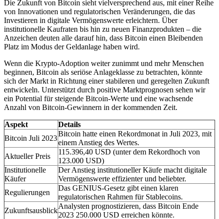
Die Zukunft von Bitcoin sieht vielversprechend aus, mit einer Reihe
von Innovationen und regulatorischen Veränderungen, die das
Investieren in digitale Vermögenswerte erleichtern. Über
institutionelle Kaufraten bis hin zu neuen Finanzprodukten – die
Anzeichen deuten alle darauf hin, dass Bitcoin einen Bleibenden
Platz im Modus der Geldanlage haben wird.
Wenn die Krypto-Adoption weiter zunimmt und mehr Menschen
beginnen, Bitcoin als seriöse Anlageklasse zu betrachten, könnte
sich der Markt in Richtung einer stabileren und geregelten Zukunft
entwickeln. Unterstützt durch positive Marktprognosen sehen wir
ein Potential für steigende Bitcoin-Werte und eine wachsende
Anzahl von Bitcoin-Gewinnern in der kommenden Zeit.
Aspekt
Details
Bitcoin hatte einen Rekordmonat in Juli 2023, mit
Bitcoin Juli 2023
einem Anstieg des Wertes.
115.396,40 USD (unter dem Rekordhoch von
Aktueller Preis
123.000 USD)
Institutionelle
Der Anstieg institutioneller Käufe macht digitale
Käufer
Vermögenswerte effizienter und beliebter.
Das GENIUS-Gesetz gibt einen klaren
Regulierungen
regulatorischen Rahmen für Stablecoins.
Analysten prognostizieren, dass Bitcoin Ende
Zukunftsausblick
2023 250.000 USD erreichen könnte.