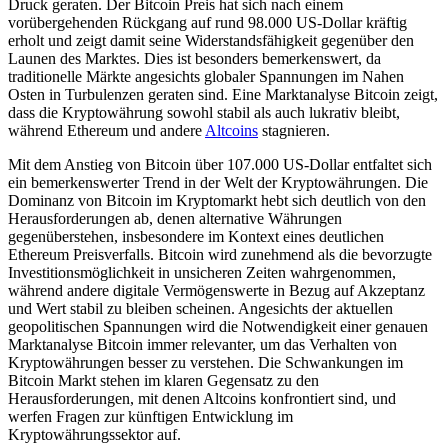
Druck geraten. Der Bitcoin Preis hat sich nach einem
vorübergehenden Rückgang auf rund 98.000 US-Dollar kräftig
erholt und zeigt damit seine Widerstandsfähigkeit gegenüber den
Launen des Marktes. Dies ist besonders bemerkenswert, da
traditionelle Märkte angesichts globaler Spannungen im Nahen
Osten in Turbulenzen geraten sind. Eine Marktanalyse Bitcoin zeigt,
dass die Kryptowährung sowohl stabil als auch lukrativ bleibt,
während Ethereum und andere
Altcoins
stagnieren.
Mit dem Anstieg von Bitcoin über 107.000 US-Dollar entfaltet sich
ein bemerkenswerter Trend in der Welt der Kryptowährungen. Die
Dominanz von Bitcoin im Kryptomarkt hebt sich deutlich von den
Herausforderungen ab, denen alternative Währungen
gegenüberstehen, insbesondere im Kontext eines deutlichen
Ethereum Preisverfalls. Bitcoin wird zunehmend als die bevorzugte
Investitionsmöglichkeit in unsicheren Zeiten wahrgenommen,
während andere digitale Vermögenswerte in Bezug auf Akzeptanz
und Wert stabil zu bleiben scheinen. Angesichts der aktuellen
geopolitischen Spannungen wird die Notwendigkeit einer genauen
Marktanalyse Bitcoin immer relevanter, um das Verhalten von
Kryptowährungen besser zu verstehen. Die Schwankungen im
Bitcoin Markt stehen im klaren Gegensatz zu den
Herausforderungen, mit denen Altcoins konfrontiert sind, und
werfen Fragen zur künftigen Entwicklung im
Kryptowährungssektor auf.