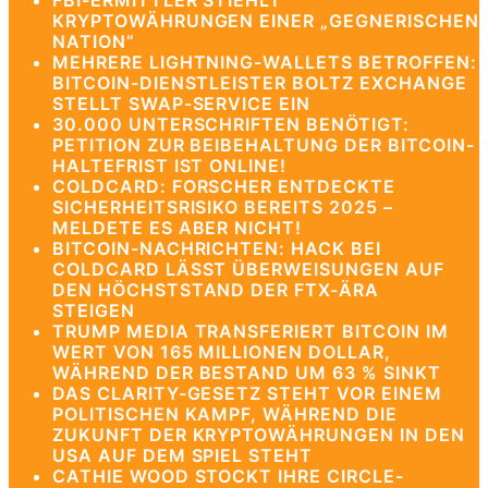
FBI-ERMITTLER STIEHLT
KRYPTOWÄHRUNGEN EINER „GEGNERISCHEN
NATION“
MEHRERE LIGHTNING-WALLETS BETROFFEN:
BITCOIN-DIENSTLEISTER BOLTZ EXCHANGE
STELLT SWAP-SERVICE EIN
30.000 UNTERSCHRIFTEN BENÖTIGT:
PETITION ZUR BEIBEHALTUNG DER BITCOIN-
HALTEFRIST IST ONLINE!
COLDCARD: FORSCHER ENTDECKTE
SICHERHEITSRISIKO BEREITS 2025 –
MELDETE ES ABER NICHT!
BITCOIN-NACHRICHTEN: HACK BEI
COLDCARD LÄSST ÜBERWEISUNGEN AUF
DEN HÖCHSTSTAND DER FTX-ÄRA
STEIGEN
TRUMP MEDIA TRANSFERIERT BITCOIN IM
WERT VON 165 MILLIONEN DOLLAR,
WÄHREND DER BESTAND UM 63 % SINKT
DAS CLARITY-GESETZ STEHT VOR EINEM
POLITISCHEN KAMPF, WÄHREND DIE
ZUKUNFT DER KRYPTOWÄHRUNGEN IN DEN
USA AUF DEM SPIEL STEHT
CATHIE WOOD STOCKT IHRE CIRCLE-