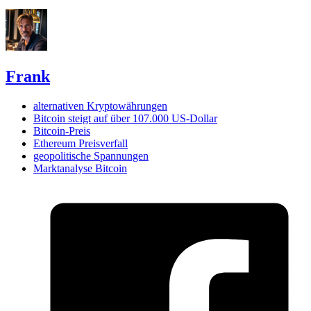
Frank
alternativen Kryptowährungen
Bitcoin steigt auf über 107.000 US-Dollar
Bitcoin-Preis
Ethereum Preisverfall
geopolitische Spannungen
Marktanalyse Bitcoin