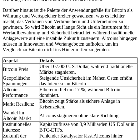
Darüber hinaus ist die Palette der Anwendungsfälle für Bitcoin als
Währung und Wertspeicher breiter gewachsen, was es leichter
macht, das Vertrauen von Verbrauchern und Unternehmen zu
gewinnen. So wird Bitcoin auf lange Sicht als ein Instrument für
Wertaufbewahrung und Sicherheit betrachtet, während traditionelle
Anlagewerte auf eine instabile Zukunft zusteuern. Altcoins hingegen
müssen in Innovation und Wertangeboten aufholen, um im
Vergleich zu Bitcoin nicht ins Hintertreffen zu geraten.
Aspekt
Details
Über 107.000 US-Dollar, während traditionelle
Bitcoin Preis
Märkte stagnieren.
Geopolitische
Steigende Unsicherheit im Nahen Osten erhöht
Spannungen
das Interesse an Bitcoin.
Altcoins
Ethereum fiel um 17 %, während Bitcoin
Performance
dominiert.
Bitcoin zeigt Stärke als sichere Anlage in
Markt Resilienz
Krisenzeiten.
Wandel im
Altcoins stagnieren ohne klare Richtung.
Altcoin-Markt
Institutionelles
Kapitalzuflüsse von 3,9 Milliarden US-Dollar in
Interesse
BTC-ETFs.
Zukunft der
Fehlender Katalysator lässt Altcoins hinter