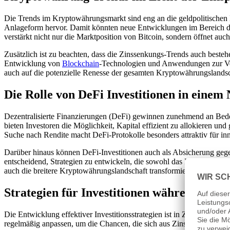
Die Trends im Kryptowährungsmarkt sind eng an die geldpolitischen 
Anlageform hervor. Damit könnten neue Entwicklungen im Bereich der
verstärkt nicht nur die Marktposition von Bitcoin, sondern öffnet auc
Zusätzlich ist zu beachten, dass die Zinssenkungs-Trends auch besteh
Entwicklung von
Blockchain
-Technologien und Anwendungen zur Verf
auch auf die potenzielle Renesse der gesamten Kryptowährungslandsch
Die Rolle von DeFi Investitionen in einem
Dezentralisierte Finanzierungen (DeFi) gewinnen zunehmend an Bede
bieten Investoren die Möglichkeit, Kapital effizient zu allokieren u
Suche nach Rendite macht DeFi-Protokolle besonders attraktiv für in
Darüber hinaus können DeFi-Investitionen auch als Absicherung gegen 
entscheidend, Strategien zu entwickeln, die sowohl das Risiko minim
auch die breitere Kryptowährungslandschaft transformieren, indem ei
Strategien für Investitionen während geld
Die Entwicklung effektiver Investitionsstrategien ist in Zeiten gel
regelmäßig anpassen, um die Chancen, die sich aus Zinssenkungen er