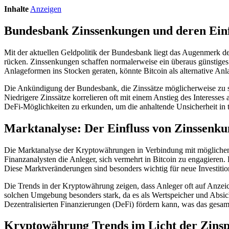
Inhalte
Anzeigen
Bundesbank Zinssenkungen und deren Einfl
Mit der aktuellen Geldpolitik der Bundesbank liegt das Augenmerk 
rücken. Zinssenkungen schaffen normalerweise ein überaus günstiges wi
Anlageformen ins Stocken geraten, könnte Bitcoin als alternative Anla
Die Ankündigung der Bundesbank, die Zinssätze möglicherweise zu s
Niedrigere Zinssätze korrelieren oft mit einem Anstieg des Interesse
DeFi-Möglichkeiten zu erkunden, um die anhaltende Unsicherheit in t
Marktanalyse: Der Einfluss von Zinssenk
Die Marktanalyse der Kryptowährungen in Verbindung mit möglichen 
Finanzanalysten die Anleger, sich vermehrt in Bitcoin zu engagieren. 
Diese Marktveränderungen sind besonders wichtig für neue Investitions
Die Trends in der Kryptowährung zeigen, dass Anleger oft auf Anzeich
solchen Umgebung besonders stark, da es als Wertspeicher und Absich
Dezentralisierten Finanzierungen (DeFi) fördern kann, was das gesa
Kryptowährung Trends im Licht der Zinsp