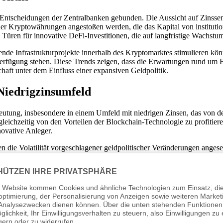
Entscheidungen der Zentralbanken gebunden. Die Aussicht auf Zinssenk
 Kryptowährungen angestoßen werden, die das Kapital von institution
h Türen für innovative DeFi-Investitionen, die auf langfristige Wachst
ende Infrastrukturprojekte innerhalb des Kryptomarktes stimulieren könn
ügung stehen. Diese Trends zeigen, dass die Erwartungen rund um Bit
aft unter dem Einfluss einer expansiven Geldpolitik.
 Niedrigzinsumfeld
utung, insbesondere in einem Umfeld mit niedrigen Zinsen, das von d
nd gleichzeitig von den Vorteilen der Blockchain-Technologie zu profi
novative Anleger.
die Volatilität vorgeschlagener geldpolitischer Veränderungen angeseh
ieren als auch Renditen maximieren können. Der Anstieg von DeFiInves
ne größere Vielfalt an Anlagemöglichkeiten geschaffen wird.
politischer Veränderungen
dpolitischer Veränderungen von entscheidender Bedeutung. Investoren 
geben, optimal zu nutzen. Die Diversifizierung von Portfolios, die s