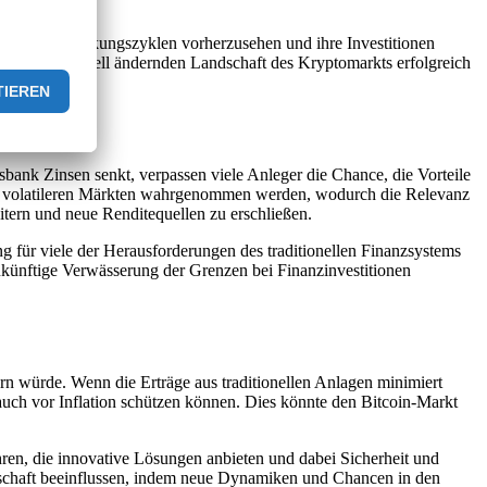
fen, Zinssenkungszyklen vorherzusehen und ihre Investitionen
er sich schnell ändernden Landschaft des Kryptomarkts erfolgreich
bank Zinsen senkt, verpassen viele Anleger die Chance, die Vorteile
l in volatileren Märkten wahrgenommen werden, wodurch die Relevanz
weitern und neue Renditequellen zu erschließen.
g für viele der Herausforderungen des traditionellen Finanzsystems
ukünftige Verwässerung der Grenzen bei Finanzinvestitionen
rn würde. Wenn die Erträge aus traditionellen Anlagen minimiert
auch vor Inflation schützen können. Dies könnte den Bitcoin-Markt
en, die innovative Lösungen anbieten und dabei Sicherheit und
andschaft beeinflussen, indem neue Dynamiken und Chancen in den