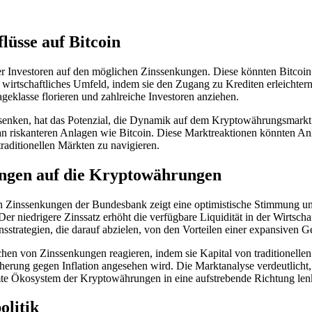
üsse auf Bitcoin
der Investoren auf den möglichen Zinssenkungen. Diese könnten Bitcoi
rtschaftliches Umfeld, indem sie den Zugang zu Krediten erleichtern un
geklasse florieren und zahlreiche Investoren anziehen.
enken, hat das Potenzial, die Dynamik auf dem Kryptowährungsmarkt er
s an riskanteren Anlagen wie Bitcoin. Diese Marktreaktionen könnten An
raditionellen Märkten zu navigieren.
ungen auf die Kryptowährungen
Zinssenkungen der Bundesbank zeigt eine optimistische Stimmung unte
Der niedrigere Zinssatz erhöht die verfügbare Liquidität in der Wirtsch
strategien, die darauf abzielen, von den Vorteilen einer expansiven Gel
en von Zinssenkungen reagieren, indem sie Kapital von traditionellen A
erung gegen Inflation angesehen wird. Die Marktanalyse verdeutlicht,
mte Ökosystem der Kryptowährungen in eine aufstrebende Richtung len
olitik