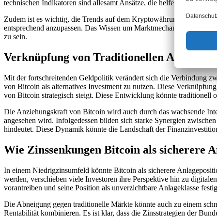
technischen Indikatoren sind allesamt Ansätze, die helfen können, da
Zudem ist es wichtig, die Trends auf dem Kryptowährungsmarkt stän
entsprechend anzupassen. Das Wissen um Marktmechanismen und das V
zu sein.
Verknüpfung von Traditionellen Anlagen
Mit der fortschreitenden Geldpolitik verändert sich die Verbindung 
von Bitcoin als alternatives Investment zu nutzen. Diese Verknüpfu
von Bitcoin strategisch steigt. Diese Entwicklung könnte traditionell 
Die Anziehungskraft von Bitcoin wird auch durch das wachsende Inter
angesehen wird. Infolgedessen bilden sich starke Synergien zwische
hindeutet. Diese Dynamik könnte die Landschaft der Finanzinvestitio
Wie Zinssenkungen Bitcoin als sicherere A
In einem Niedrigzinsumfeld könnte Bitcoin als sicherere Anlageposit
werden, verschieben viele Investoren ihre Perspektive hin zu digita
vorantreiben und seine Position als unverzichtbare Anlageklasse festi
Die Abneigung gegen traditionelle Märkte könnte auch zu einem sch
Rentabilität kombinieren. Es ist klar, dass die Zinsstrategien der B