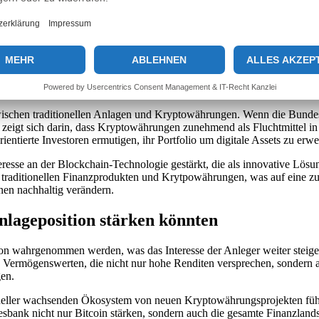
s Potenzial von Bitcoin zu maximieren.
dig zu beobachten. Eine proaktive Herangehensweise kann Anlegern hel
erständnis der Reaktionen anderer Anleger sind entscheidend, um in d
 und Kryptowährungen
zwischen traditionellen Anlagen und Kryptowährungen. Wenn die Bundes
ng zeigt sich darin, dass Kryptowährungen zunehmend als Fluchtmitte
orientierte Investoren ermutigen, ihr Portfolio um digitale Assets zu er
esse an der Blockchain-Technologie gestärkt, die als innovative Lösun
n traditionellen Finanzprodukten und Krytpowährungen, was auf eine z
nen nachhaltig verändern.
nlageposition stärken könnten
ion wahrgenommen werden, was das Interesse der Anleger weiter steige
len Vermögenswerten, die nicht nur hohe Renditen versprechen, sondern 
gen.
neller wachsenden Ökosystem von neuen Kryptowährungsprojekten führ
undesbank nicht nur Bitcoin stärken, sondern auch die gesamte Finanzl