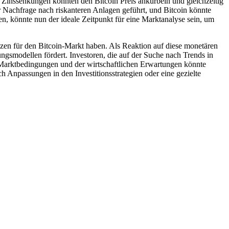
Zinssenkungen könnten den Bitcoin Preis ankurbeln und gleichzeitig
r Nachfrage nach riskanteren Anlagen geführt, und Bitcoin könnte
en, könnte nun der ideale Zeitpunkt für eine Marktanalyse sein, um
en für den Bitcoin-Markt haben. Als Reaktion auf diese monetären
gsmodellen fördert. Investoren, die auf der Suche nach Trends in
n Marktbedingungen und der wirtschaftlichen Erwartungen könnte
 Anpassungen in den Investitionsstrategien oder eine gezielte