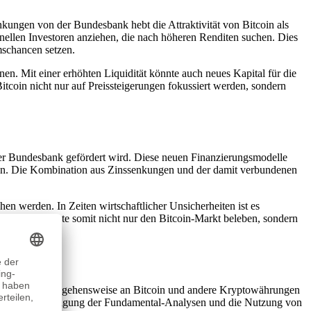
ungen von der Bundesbank hebt die Attraktivität von Bitcoin als
ellen Investoren anziehen, die nach höheren Renditen suchen. Dies
umschancen setzen.
en. Mit einer erhöhten Liquidität könnte auch neues Kapital für die
coin nicht nur auf Preissteigerungen fokussiert werden, sondern
er Bundesbank gefördert wird. Diese neuen Finanzierungsmodelle
tieren. Die Kombination aus Zinssenkungen und der damit verbundenen
en werden. In Zeiten wirtschaftlicher Unsicherheiten ist es
titionen könnte somit nicht nur den Bitcoin-Markt beleben, sondern
müssen ihre Herangehensweise an Bitcoin und andere Kryptowährungen
tarke Berücksichtigung der Fundamental-Analysen und die Nutzung von