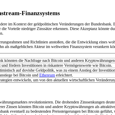
instream-Finanzsystems
dere im Kontext der geldpolitischen Veränderungen der Bundesbank. Bit
die Vorteile niedriger Zinssätze erkennen. Diese Akzeptanz könnte du
n.
ierungsrahmen und Richtlinien anstoßen, die die Entwicklung eines wo
hn als maßgeblichen Akteur im weltweiten Finanzsystem verankern kö
nk könnten die Nachfrage nach Bitcoin und anderen Kryptowährungen
t und fördern Investitionen in riskantere Vermögenswerte wie Bitcoin.
mistisch auf dovishe Geldpolitik, was zu einem Anstieg der Investition
nstiege bei Bitcoin und
Ethereum
erleichtert.
ategien entwickeln, um von den aktuellen wirtschaftlichen Veränderung
rungsmarktes revolutionieren. Die drohenden Zinssenkungen deuten au
erer Zinsen könnten Bitcoin und andere Kryptowährungen als attraktiv
bank eventuell zu bedeutenden Preissteigerungen bei Bitcoin geführt,