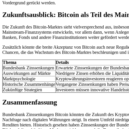
Vordergrund gerückt werden.
Zukunftsausblick: Bitcoin als Teil des Ma
Die Zukunft des Bitcoin-Marktes sieht vielversprechend aus, insbeson
Mainstream-Finanzsystems entwickeln, vor allem dann, wenn Anleger 
Banken, Fonds und andere Finanzinstitutionen weiter gefördert werde
Zusätzlich könnte die breite Akzeptanz von Bitcoin auch neue Regul
Chancen, die das Wachstum des Bitcoin-Marktes beschleunigen und i
Thema
Details
Bundesbank Zinssenkungen
Erwartete Zinssenkungen der Bundesba
Auswirkungen auf Märkte
Niedrigere Zinsen erhöhen die Liquiditä
Marktpsychologie
Kryptowährungsinvestoren reagieren opti
Historische Zusammenhänge
Vergangene Zinssenkungen haben Preisa
Zukünftige Strategien
Investoren müssen innovative Handelsstr
Zusammenfassung
Bundesbank Zinssenkungen Bitcoin könnten die Zukunft des Kryptowäh
Nachfrage nach digitalen Währungen steigt. In einem Umfeld niedrig
Renditen bieten. Historisch gesehen haben Zinssenkungen der Bundes