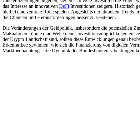
Zinsreduzierungen angeben, stellen sich viele Investoren die Frage, 
das Interesse an innovativen
DeFi
Investitionen steigern. Historisch
hierbei eine zentrale Rolle spielen. Angesichts der aktuellen Trends 
die Chancen und Herausforderungen besser zu verstehen.
Die Veränderungen der Geldpolitik, insbesondere die potenziellen 
Maßnahmen könnte eine Welle neuer Investitionsmöglichkeiten entsteh
der Krypto-Landschaft sind, sollten diese Entwicklungen genau beoba
Erkenntnisse gewinnen, wie sich die Finanzierung von digitalen Vermö
Marktbeobachtung – die Dynamik der Bundesbankentscheidungen könnt