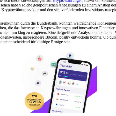
wie sich diese Entwicklungen auf
Kryptowährungen
auswirken könnten. 
 gesehen haben solche geldpolitischen Anpassungen zu einem Anstieg de
im Kryptowährungssektor und den sich verändernden Investitionsstrategi
Zinssenkungen durch die Bundesbank, könnten weitreichende Konsequenz
en, die das Interesse an Kryptowährungen und innovativen Finanzierun
chten, um klug zu reagieren. Eine tiefgreifende Analyse der aktuelle
genswerten, insbesondere Bitcoin, positiv entwickeln könnte. Ob durch
e entscheidend für künftige Erträge sein.