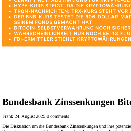
CLARITY ACT: ABSTIMMUNG FÜR KRYPTO-G
HYPE-KURS STEIGT, DA DIE KRYPTOWÄHRUNG
TRON-NACHRICHTEN: TRX-KURS STEHT VOR 
DER BNB-KURS TESTET DIE 606-DOLLAR-MA
SEINEM FONDS GEMACHT HAT
BITCOIN-SELBSTVERWAHRUNG NOCH SICHERE
WAHRSCHEINLICHKEIT NUR NOCH BEI 13 %: 
FBI-ERMITTLER STIEHLT KRYPTOWÄHRUNGEN
Bundesbank Zinssenkungen Bitc
Frank
·
24. August 2025
·
0 comments
Die Diskussion um die Bundesbank Zinssenkungen und ihre potenzi