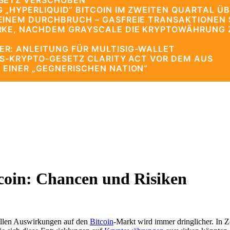
ESETZ VERSCHOBEN
 „HYPERLIQUID“ BITCOIN IM ZWEITEN QUARTAL ÜB
EINEM DURCHBRUCH – GASFREIE TRANSAKTIONEN 
RKE, NACHDEM GRAYSCALE DIE KRYPTOWÄHRUNG ZU
R: ANLEITUNG FÜR MULTISIG-WALLET
US-KRYPTO-GESETZ CLARITY ACT VOR DEM AUS
 EINER „GEGNERISCHEN NATION“
oin: Chancen und Risiken
ellen Auswirkungen auf den
Bitcoin
-Markt wird immer dringlicher. In Z