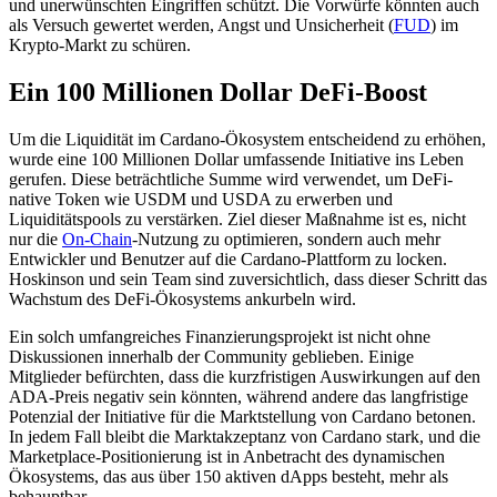
und unerwünschten Eingriffen schützt. Die Vorwürfe könnten auch
als Versuch gewertet werden, Angst und Unsicherheit (
FUD
) im
Krypto-Markt zu schüren.
Ein 100 Millionen Dollar DeFi-Boost
Um die Liquidität im Cardano-Ökosystem entscheidend zu erhöhen,
wurde eine 100 Millionen Dollar umfassende Initiative ins Leben
gerufen. Diese beträchtliche Summe wird verwendet, um DeFi-
native Token wie USDM und USDA zu erwerben und
Liquiditätspools zu verstärken. Ziel dieser Maßnahme ist es, nicht
nur die
On-Chain
-Nutzung zu optimieren, sondern auch mehr
Entwickler und Benutzer auf die Cardano-Plattform zu locken.
Hoskinson und sein Team sind zuversichtlich, dass dieser Schritt das
Wachstum des DeFi-Ökosystems ankurbeln wird.
Ein solch umfangreiches Finanzierungsprojekt ist nicht ohne
Diskussionen innerhalb der Community geblieben. Einige
Mitglieder befürchten, dass die kurzfristigen Auswirkungen auf den
ADA-Preis negativ sein könnten, während andere das langfristige
Potenzial der Initiative für die Marktstellung von Cardano betonen.
In jedem Fall bleibt die Marktakzeptanz von Cardano stark, und die
Marketplace-Positionierung ist in Anbetracht des dynamischen
Ökosystems, das aus über 150 aktiven dApps besteht, mehr als
behauptbar.