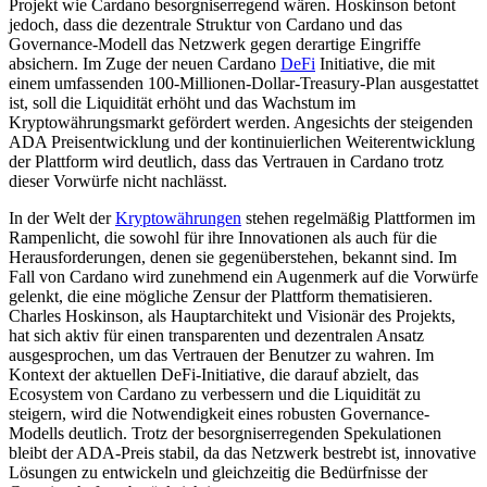
Projekt wie Cardano besorgniserregend wären. Hoskinson betont
jedoch, dass die dezentrale Struktur von Cardano und das
Governance-Modell das Netzwerk gegen derartige Eingriffe
absichern. Im Zuge der neuen Cardano
DeFi
Initiative, die mit
einem umfassenden 100-Millionen-Dollar-Treasury-Plan ausgestattet
ist, soll die Liquidität erhöht und das Wachstum im
Kryptowährungsmarkt gefördert werden. Angesichts der steigenden
ADA Preisentwicklung und der kontinuierlichen Weiterentwicklung
der Plattform wird deutlich, dass das Vertrauen in Cardano trotz
dieser Vorwürfe nicht nachlässt.
In der Welt der
Kryptowährungen
stehen regelmäßig Plattformen im
Rampenlicht, die sowohl für ihre Innovationen als auch für die
Herausforderungen, denen sie gegenüberstehen, bekannt sind. Im
Fall von Cardano wird zunehmend ein Augenmerk auf die Vorwürfe
gelenkt, die eine mögliche Zensur der Plattform thematisieren.
Charles Hoskinson, als Hauptarchitekt und Visionär des Projekts,
hat sich aktiv für einen transparenten und dezentralen Ansatz
ausgesprochen, um das Vertrauen der Benutzer zu wahren. Im
Kontext der aktuellen DeFi-Initiative, die darauf abzielt, das
Ecosystem von Cardano zu verbessern und die Liquidität zu
steigern, wird die Notwendigkeit eines robusten Governance-
Modells deutlich. Trotz der besorgniserregenden Spekulationen
bleibt der ADA-Preis stabil, da das Netzwerk bestrebt ist, innovative
Lösungen zu entwickeln und gleichzeitig die Bedürfnisse der