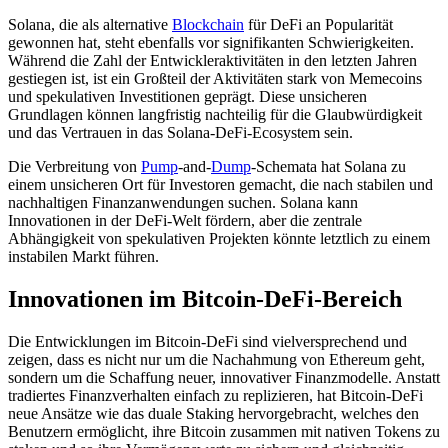
Solana, die als alternative
Blockchain
für DeFi an Popularität
gewonnen hat, steht ebenfalls vor signifikanten Schwierigkeiten.
Während die Zahl der Entwickleraktivitäten in den letzten Jahren
gestiegen ist, ist ein Großteil der Aktivitäten stark von Memecoins
und spekulativen Investitionen geprägt. Diese unsicheren
Grundlagen können langfristig nachteilig für die Glaubwürdigkeit
und das Vertrauen in das Solana-DeFi-Ecosystem sein.
Die Verbreitung von
Pump
-and-
Dump
-Schemata hat Solana zu
einem unsicheren Ort für Investoren gemacht, die nach stabilen und
nachhaltigen Finanzanwendungen suchen. Solana kann
Innovationen in der DeFi-Welt fördern, aber die zentrale
Abhängigkeit von spekulativen Projekten könnte letztlich zu einem
instabilen Markt führen.
Innovationen im Bitcoin-DeFi-Bereich
Die Entwicklungen im Bitcoin-DeFi sind vielversprechend und
zeigen, dass es nicht nur um die Nachahmung von Ethereum geht,
sondern um die Schaffung neuer, innovativer Finanzmodelle. Anstatt
tradiertes Finanzverhalten einfach zu replizieren, hat Bitcoin-DeFi
neue Ansätze wie das duale Staking hervorgebracht, welches den
Benutzern ermöglicht, ihre Bitcoin zusammen mit nativen Tokens zu