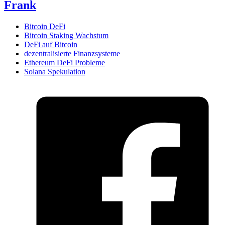
Frank
Bitcoin DeFi
Bitcoin Staking Wachstum
DeFi auf Bitcoin
dezentralisierte Finanzsysteme
Ethereum DeFi Probleme
Solana Spekulation