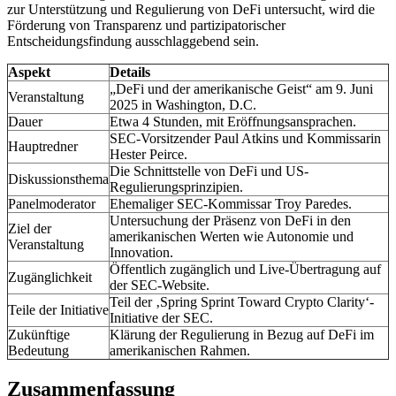
zur Unterstützung und Regulierung von DeFi untersucht, wird die
Förderung von Transparenz und partizipatorischer
Entscheidungsfindung ausschlaggebend sein.
Aspekt
Details
„DeFi und der amerikanische Geist“ am 9. Juni
Veranstaltung
2025 in Washington, D.C.
Dauer
Etwa 4 Stunden, mit Eröffnungsansprachen.
SEC-Vorsitzender Paul Atkins und Kommissarin
Hauptredner
Hester Peirce.
Die Schnittstelle von DeFi und US-
Diskussionsthema
Regulierungsprinzipien.
Panelmoderator
Ehemaliger SEC-Kommissar Troy Paredes.
Untersuchung der Präsenz von DeFi in den
Ziel der
amerikanischen Werten wie Autonomie und
Veranstaltung
Innovation.
Öffentlich zugänglich und Live-Übertragung auf
Zugänglichkeit
der SEC-Website.
Teil der ‚Spring Sprint Toward Crypto Clarity‘-
Teile der Initiative
Initiative der SEC.
Zukünftige
Klärung der Regulierung in Bezug auf DeFi im
Bedeutung
amerikanischen Rahmen.
Zusammenfassung