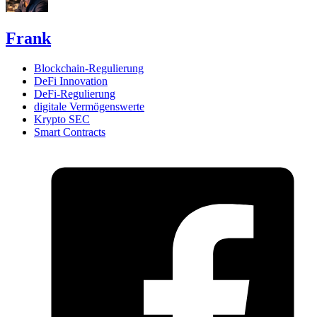
Frank
Blockchain-Regulierung
DeFi Innovation
DeFi-Regulierung
digitale Vermögenswerte
Krypto SEC
Smart Contracts