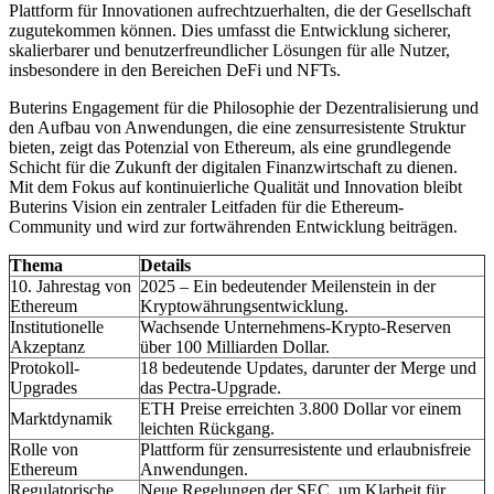
Plattform für Innovationen aufrechtzuerhalten, die der Gesellschaft
zugutekommen können. Dies umfasst die Entwicklung sicherer,
skalierbarer und benutzerfreundlicher Lösungen für alle Nutzer,
insbesondere in den Bereichen DeFi und NFTs.
Buterins Engagement für die Philosophie der Dezentralisierung und
den Aufbau von Anwendungen, die eine zensurresistente Struktur
bieten, zeigt das Potenzial von Ethereum, als eine grundlegende
Schicht für die Zukunft der digitalen Finanzwirtschaft zu dienen.
Mit dem Fokus auf kontinuierliche Qualität und Innovation bleibt
Buterins Vision ein zentraler Leitfaden für die Ethereum-
Community und wird zur fortwährenden Entwicklung beiträgen.
Thema
Details
10. Jahrestag von
2025 – Ein bedeutender Meilenstein in der
Ethereum
Kryptowährungsentwicklung.
Institutionelle
Wachsende Unternehmens-Krypto-Reserven
Akzeptanz
über 100 Milliarden Dollar.
Protokoll-
18 bedeutende Updates, darunter der Merge und
Upgrades
das Pectra-Upgrade.
ETH Preise erreichten 3.800 Dollar vor einem
Marktdynamik
leichten Rückgang.
Rolle von
Plattform für zensurresistente und erlaubnisfreie
Ethereum
Anwendungen.
Regulatorische
Neue Regelungen der SEC, um Klarheit für