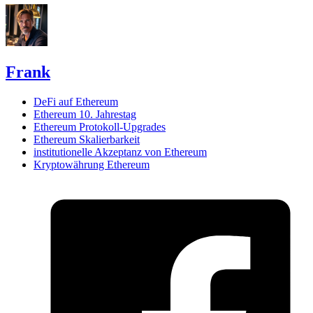
Frank
DeFi auf Ethereum
Ethereum 10. Jahrestag
Ethereum Protokoll-Upgrades
Ethereum Skalierbarkeit
institutionelle Akzeptanz von Ethereum
Kryptowährung Ethereum