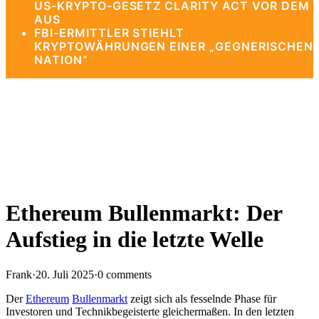
US-KRYPTO-GESETZ CLARITY ACT VOR DEM
AUS
FBI-ERMITTLER STIEHLT
KRYPTOWÄHRUNGEN EINER „GEGNERISCHEN
NATION“
Ethereum Bullenmarkt: Der
Aufstieg in die letzte Welle
Frank
·
20. Juli 2025
·
0 comments
Der
Ethereum
Bullenmarkt
zeigt sich als fesselnde Phase für
Investoren und Technikbegeisterte gleichermaßen. In den letzten