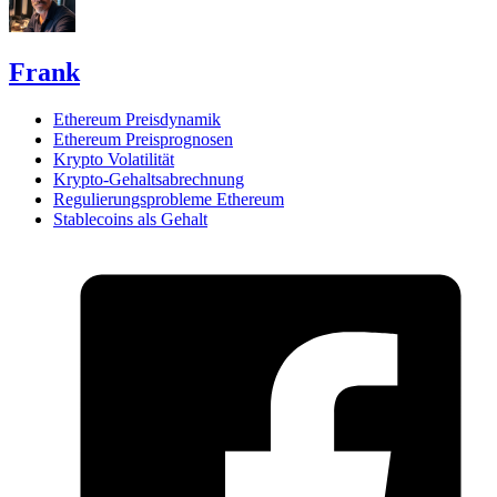
Frank
Ethereum Preisdynamik
Ethereum Preisprognosen
Krypto Volatilität
Krypto-Gehaltsabrechnung
Regulierungsprobleme Ethereum
Stablecoins als Gehalt