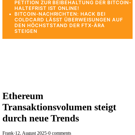
PETITION ZUR BEIBEHALTUNG DER BITCOIN-
HALTEFRIST IST ONLINE!
BITCOIN-NACHRICHTEN: HACK BEI
COLDCARD LÄSST ÜBERWEISUNGEN AUF
DEN HÖCHSTSTAND DER FTX-ÄRA
STEIGEN
Ethereum
Transaktionsvolumen steigt
durch neue Trends
Frank
·
12. August 2025
·
0 comments