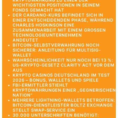
KRYPTOWÄHRUNG ZU EINER DER
WICHTIGSTEN POSITIONEN IN SEINEM
FONDS GEMACHT HAT
DER CARDANO-KURS BEFINDET SICH IN
EINER ENTSCHEIDENDEN PHASE, WÄHREND
CHARLES HOSKINSON EINE
ZUSAMMENARBEIT MIT EINEM GROSSEN T
ECHNOLOGIEUNTERNEHMEN A
NDEUTET
BITCOIN-SELBSTVERWAHRUNG NOCH
SICHERER: ANLEITUNG FÜR MULTISIG-
WALLET
WAHRSCHEINLICHKEIT NUR NOCH BEI 13 %:
US-KRYPTO-GESETZ CLARITY ACT VOR DEM
AUS
KRYPTO CASINOS DEUTSCHLAND IM TEST
2026 – BONUS, WALLETS UND SPIELE
FBI-ERMITTLER STIEHLT
KRYPTOWÄHRUNGEN EINER „GEGNERISCHEN
NATION“
MEHRERE LIGHTNING-WALLETS BETROFFEN:
BITCOIN-DIENSTLEISTER BOLTZ EXCHANGE
STELLT SWAP-SERVICE EIN
30.000 UNTERSCHRIFTEN BENÖTIGT: