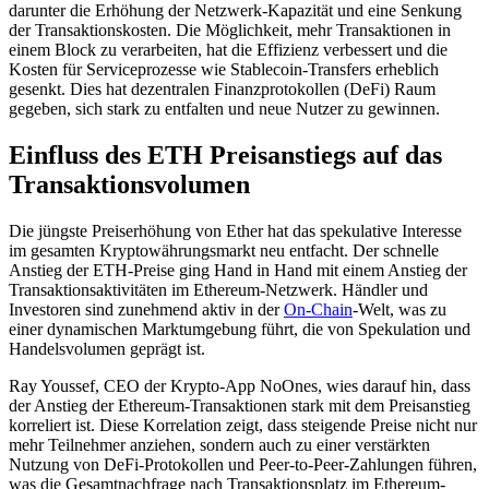
darunter die Erhöhung der Netzwerk-Kapazität und eine Senkung
der Transaktionskosten. Die Möglichkeit, mehr Transaktionen in
einem Block zu verarbeiten, hat die Effizienz verbessert und die
Kosten für Serviceprozesse wie Stablecoin-Transfers erheblich
gesenkt. Dies hat dezentralen Finanzprotokollen (DeFi) Raum
gegeben, sich stark zu entfalten und neue Nutzer zu gewinnen.
Einfluss des ETH Preisanstiegs auf das
Transaktionsvolumen
Die jüngste Preiserhöhung von Ether hat das spekulative Interesse
im gesamten Kryptowährungsmarkt neu entfacht. Der schnelle
Anstieg der ETH-Preise ging Hand in Hand mit einem Anstieg der
Transaktionsaktivitäten im Ethereum-Netzwerk. Händler und
Investoren sind zunehmend aktiv in der
On-Chain
-Welt, was zu
einer dynamischen Marktumgebung führt, die von Spekulation und
Handelsvolumen geprägt ist.
Ray Youssef, CEO der Krypto-App NoOnes, wies darauf hin, dass
der Anstieg der Ethereum-Transaktionen stark mit dem Preisanstieg
korreliert ist. Diese Korrelation zeigt, dass steigende Preise nicht nur
mehr Teilnehmer anziehen, sondern auch zu einer verstärkten
Nutzung von DeFi-Protokollen und Peer-to-Peer-Zahlungen führen,
was die Gesamtnachfrage nach Transaktionsplatz im Ethereum-