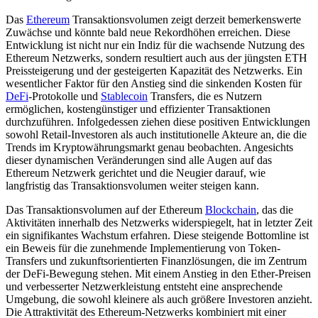
Das
Ethereum
Transaktionsvolumen zeigt derzeit bemerkenswerte
Zuwächse und könnte bald neue Rekordhöhen erreichen. Diese
Entwicklung ist nicht nur ein Indiz für die wachsende Nutzung des
Ethereum Netzwerks, sondern resultiert auch aus der jüngsten ETH
Preissteigerung und der gesteigerten Kapazität des Netzwerks. Ein
wesentlicher Faktor für den Anstieg sind die sinkenden Kosten für
DeFi
-Protokolle und
Stablecoin
Transfers, die es Nutzern
ermöglichen, kostengünstiger und effizienter Transaktionen
durchzuführen. Infolgedessen ziehen diese positiven Entwicklungen
sowohl Retail-Investoren als auch institutionelle Akteure an, die die
Trends im Kryptowährungsmarkt genau beobachten. Angesichts
dieser dynamischen Veränderungen sind alle Augen auf das
Ethereum Netzwerk gerichtet und die Neugier darauf, wie
langfristig das Transaktionsvolumen weiter steigen kann.
Das Transaktionsvolumen auf der Ethereum
Blockchain
, das die
Aktivitäten innerhalb des Netzwerks widerspiegelt, hat in letzter Zeit
ein signifikantes Wachstum erfahren. Diese steigende Bottomline ist
ein Beweis für die zunehmende Implementierung von Token-
Transfers und zukunftsorientierten Finanzlösungen, die im Zentrum
der DeFi-Bewegung stehen. Mit einem Anstieg in den Ether-Preisen
und verbesserter Netzwerkleistung entsteht eine ansprechende
Umgebung, die sowohl kleinere als auch größere Investoren anzieht.
Die Attraktivität des Ethereum-Netzwerks kombiniert mit einer