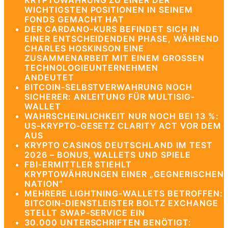
KRYPTOWÄHRUNG ZU EINER DER
WICHTIGSTEN POSITIONEN IN SEINEM
FONDS GEMACHT HAT
DER CARDANO-KURS BEFINDET SICH IN
EINER ENTSCHEIDENDEN PHASE, WÄHREND
CHARLES HOSKINSON EINE
ZUSAMMENARBEIT MIT EINEM GROSSEN T
ECHNOLOGIEUNTERNEHMEN A
NDEUTET
BITCOIN-SELBSTVERWAHRUNG NOCH
SICHERER: ANLEITUNG FÜR MULTISIG-
WALLET
WAHRSCHEINLICHKEIT NUR NOCH BEI 13 %:
US-KRYPTO-GESETZ CLARITY ACT VOR DEM
AUS
KRYPTO CASINOS DEUTSCHLAND IM TEST
2026 – BONUS, WALLETS UND SPIELE
FBI-ERMITTLER STIEHLT
KRYPTOWÄHRUNGEN EINER „GEGNERISCHEN
NATION“
MEHRERE LIGHTNING-WALLETS BETROFFEN:
BITCOIN-DIENSTLEISTER BOLTZ EXCHANGE
STELLT SWAP-SERVICE EIN
30.000 UNTERSCHRIFTEN BENÖTIGT: