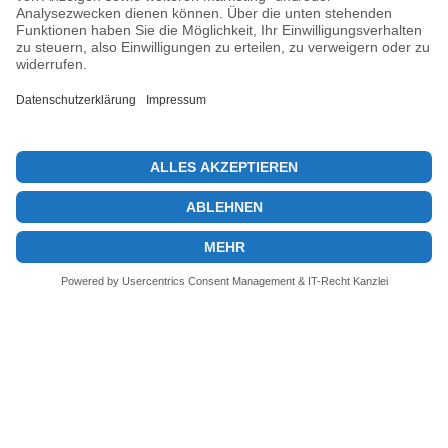
Previous post
Ethereum DEX-Spitzenplatz: Führende DEX-Chain im Markt
Next post
SIR Trading Exploit: DeFi-Protokoll verliert TVL von 355.000 $
© 2026 KryptoInsights.de
Impressum
Datenschutz