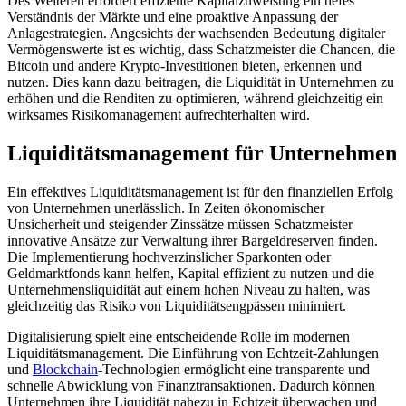
Des Weiteren erfordert effiziente Kapitalzuweisung ein tiefes
Verständnis der Märkte und eine proaktive Anpassung der
Anlagestrategien. Angesichts der wachsenden Bedeutung digitaler
Vermögenswerte ist es wichtig, dass Schatzmeister die Chancen, die
Bitcoin und andere Krypto-Investitionen bieten, erkennen und
nutzen. Dies kann dazu beitragen, die Liquidität in Unternehmen zu
erhöhen und die Renditen zu optimieren, während gleichzeitig ein
wirksames Risikomanagement aufrechterhalten wird.
Liquiditätsmanagement für Unternehmen
Ein effektives Liquiditätsmanagement ist für den finanziellen Erfolg
von Unternehmen unerlässlich. In Zeiten ökonomischer
Unsicherheit und steigender Zinssätze müssen Schatzmeister
innovative Ansätze zur Verwaltung ihrer Bargeldreserven finden.
Die Implementierung hochverzinslicher Sparkonten oder
Geldmarktfonds kann helfen, Kapital effizient zu nutzen und die
Unternehmensliquidität auf einem hohen Niveau zu halten, was
gleichzeitig das Risiko von Liquiditätsengpässen minimiert.
Digitalisierung spielt eine entscheidende Rolle im modernen
Liquiditätsmanagement. Die Einführung von Echtzeit-Zahlungen
und
Blockchain
-Technologien ermöglicht eine transparente und
schnelle Abwicklung von Finanztransaktionen. Dadurch können
Unternehmen ihre Liquidität nahezu in Echtzeit überwachen und