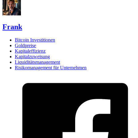
Frank
Bitcoin Investitionen
Goldpreise
Kapitaleffizienz
Kapitalzuweisung
Liquiditätsmanagement
Risikomanagement für Unternehmen