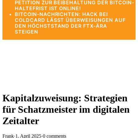
PETITION ZUR BEIBEHALTUNG DER BITCOIN-
HALTEFRIST IST ONLINE!
BITCOIN-NACHRICHTEN: HACK BEI
COLDCARD LÄSST ÜBERWEISUNGEN AUF
DEN HÖCHSTSTAND DER FTX-ÄRA
STEIGEN
Kapitalzuweisung: Strategien
für Schatzmeister im digitalen
Zeitalter
Frank
·
1. April 2025
·
0 comments