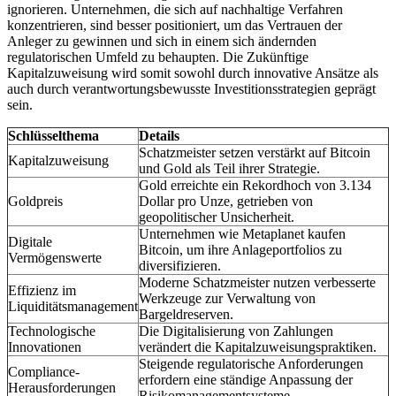
ignorieren. Unternehmen, die sich auf nachhaltige Verfahren
konzentrieren, sind besser positioniert, um das Vertrauen der
Anleger zu gewinnen und sich in einem sich ändernden
regulatorischen Umfeld zu behaupten. Die Zukünftige
Kapitalzuweisung wird somit sowohl durch innovative Ansätze als
auch durch verantwortungsbewusste Investitionsstrategien geprägt
sein.
Schlüsselthema
Details
Schatzmeister setzen verstärkt auf Bitcoin
Kapitalzuweisung
und Gold als Teil ihrer Strategie.
Gold erreichte ein Rekordhoch von 3.134
Goldpreis
Dollar pro Unze, getrieben von
geopolitischer Unsicherheit.
Unternehmen wie Metaplanet kaufen
Digitale
Bitcoin, um ihre Anlageportfolios zu
Vermögenswerte
diversifizieren.
Moderne Schatzmeister nutzen verbesserte
Effizienz im
Werkzeuge zur Verwaltung von
Liquiditätsmanagement
Bargeldreserven.
Technologische
Die Digitalisierung von Zahlungen
Innovationen
verändert die Kapitalzuweisungspraktiken.
Steigende regulatorische Anforderungen
Compliance-
erfordern eine ständige Anpassung der
Herausforderungen
Risikomanagementsysteme.