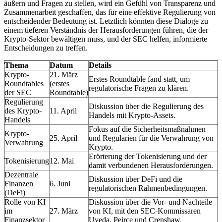
äußern und Fragen zu stellen, wird ein Gefühl von Transparenz und
Zusammenarbeit geschaffen, das für eine effektive Regulierung von
entscheidender Bedeutung ist. Letztlich könnten diese Dialoge zu
einem tieferen Verständnis der Herausforderungen führen, die der
Krypto-Sektor bewältigen muss, und der SEC helfen, informierte
Entscheidungen zu treffen.
Thema
Datum
Details
Krypto-
21. März
Erstes Roundtable fand statt, um
Roundtables
(erstes
regulatorische Fragen zu klären.
der SEC
Roundtable)
Regulierung
Diskussion über die Regulierung des
des Krypto-
11. April
Handels mit Krypto-Assets.
Handels
Fokus auf die Sicherheitsmaßnahmen
Krypto-
25. April
und Regularien für die Verwahrung von
Verwahrung
Krypto.
Erörterung der Tokenisierung und der
Tokenisierung
12. Mai
damit verbundenen Herausforderungen.
Dezentrale
Diskussion über DeFi und die
Finanzen
6. Juni
regulatorischen Rahmenbedingungen.
(DeFi)
Rolle von KI
Diskussion über die Vor- und Nachteile
im
27. März
von KI, mit den SEC-Kommissaren
Finanzsektor
Uyeda, Peirce und Crenshaw.