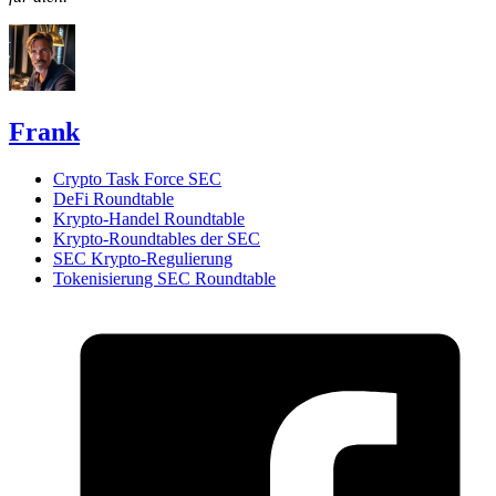
Frank
Crypto Task Force SEC
DeFi Roundtable
Krypto-Handel Roundtable
Krypto-Roundtables der SEC
SEC Krypto-Regulierung
Tokenisierung SEC Roundtable