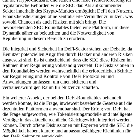
regulatorische Behörden wie die SEC dar. Als aufkommender
Sektor innerhalb des Krypto-Marktes ermöglicht DeFi den Nutzern,
Finanzdienstleistungen ohne zentralisierte Vermittler zu nutzen, was
sowohl Chancen als auch Risiken mit sich bringt. Die
bevorstehenden SEC-Roundtables bieten eine Plattform, um diese
Dynamik näher zu beleuchten und die Notwendigkeit von
Regulierung in diesem Bereich zu erörtern.
Die Integrität und Sicherheit im DeFi-Sektor stehen zur Debatte, da
Benutzer potenziellen Angriffen durch Hacker und anderen Risiken
ausgesetzt sind. Es ist entscheidend, dass die SEC diese Risiken im
Rahmen ihrer Regulierung vollständig versteht. Die Diskussionen in
den Roundtables werden wahrscheinlich die erforderlichen Schritte
zur Regulierung und Kontrolle von DeFi-Protokollen und -
Anwendungen umfassen, um einen sicheren und
vertrauenswürdigen Raum für Nutzer zu schaffen.
Ein weiterer Aspekt, der bei den DeFi-Roundtables behandelt
werden könnte, ist die Frage, inwieweit bestehende Gesetze auf die
dezentralen Plattformen anwendbar sind. Der Erfolg von DeFi hat
die Frage aufgeworfen, wie Tokenisierungsmodelle und intelligente
Verträge in das aktuelle rechtliche Gleichgewicht integriert werden
können. Durch offene Diskussionen mit Experten wird die SEC die
Möglichkeit haben, klarere und anpassungsfähigere Richtlinien für
den DeFi-Sektor zu entwickeln.