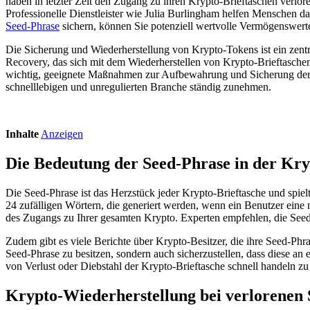
haben in letzter Zeit den Zugang zu ihren Krypto-Brieftaschen verlor
Professionelle Dienstleister wie Julia Burlingham helfen Menschen
Seed-Phrase
sichern, können Sie potenziell wertvolle Vermögenswerte 
Die Sicherung und Wiederherstellung von Krypto-Tokens ist ein zentra
Recovery, das sich mit dem Wiederherstellen von Krypto-Brieftaschen 
wichtig, geeignete Maßnahmen zur Aufbewahrung und Sicherung der Se
schnelllebigen und unregulierten Branche ständig zunehmen.
Inhalte
Anzeigen
Die Bedeutung der Seed-Phrase in der Kr
Die Seed-Phrase ist das Herzstück jeder Krypto-Brieftasche und spie
24 zufälligen Wörtern, die generiert werden, wenn ein Benutzer eine 
des Zugangs zu Ihrer gesamten Krypto. Experten empfehlen, die Seed-
Zudem gibt es viele Berichte über Krypto-Besitzer, die ihre Seed-Phras
Seed-Phrase zu besitzen, sondern auch sicherzustellen, dass diese an
von Verlust oder Diebstahl der Krypto-Brieftasche schnell handeln z
Krypto-Wiederherstellung bei verlorenen 