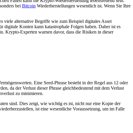
lchen Fällen kann die Krypto-Wiederherstellung lebensrettend sein.
esonders bei
Bitcoin
Wiederherstellungen wesentlich ist. Wenn Sie Ihre
viele alternative Begriffe wie zum Beispiel digitales Asset
r digitale Konten kann katastrophale Folgen haben. Daher ist es
n. Krypto-Experten warnen davor, dass die Risiken in dieser
 Vermögenswerten. Eine Seed-Phrase besteht in der Regel aus 12 oder
den, da der Verlust dieser Phrase gleichbedeutend mit dem Verlust
nverlust zu minimieren.
en sind. Dies zeigt, wie wichtig es ist, nicht nur eine Kopie der
iederherzustellen, ist eine wesentliche Voraussetzung, um im Falle