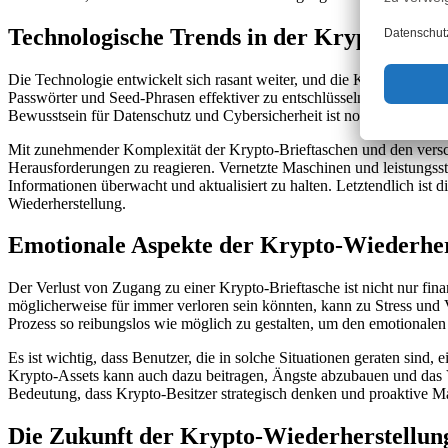
Technologische Trends in der Krypto-Wied
Die Technologie entwickelt sich rasant weiter, und die Krypto-Wied
Passwörter und Seed-Phrasen effektiver zu entschlüsseln. Die Herausf
Bewusstsein für Datenschutz und Cybersicherheit ist notwendig, um 
Mit zunehmender Komplexität der Krypto-Brieftaschen und den versch
Herausforderungen zu reagieren. Vernetzte Maschinen und leistungsst
Informationen überwacht und aktualisiert zu halten. Letztendlich ist
Wiederherstellung.
Emotionale Aspekte der Krypto-Wiederher
Der Verlust von Zugang zu einer Krypto-Brieftasche ist nicht nur fina
möglicherweise für immer verloren sein könnten, kann zu Stress und 
Prozess so reibungslos wie möglich zu gestalten, um den emotionale
Es ist wichtig, dass Benutzer, die in solche Situationen geraten sind,
Krypto-Assets kann auch dazu beitragen, Ängste abzubauen und das Ve
Bedeutung, dass Krypto-Besitzer strategisch denken und proaktive M
Die Zukunft der Krypto-Wiederherstellun