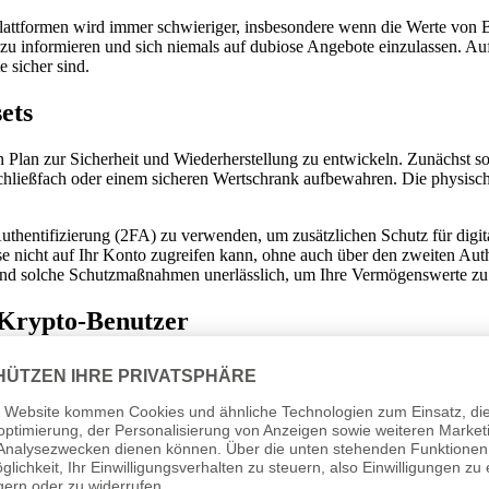
attformen wird immer schwieriger, insbesondere wenn die Werte von B
zu informieren und sich niemals auf dubiose Angebote einzulassen. Auf
e sicher sind.
ets
n Plan zur Sicherheit und Wiederherstellung zu entwickeln. Zunächst s
ließfach oder einem sicheren Wertschrank aufbewahren. Die physische S
thentifizierung (2FA) zu verwenden, um zusätzlichen Schutz für digital
 nicht auf Ihr Konto zugreifen kann, ohne auch über den zweiten Authen
 sind solche Schutzmaßnahmen unerlässlich, um Ihre Vermögenswerte zu
 Krypto-Benutzer
erheit, insbesondere für Benutzer, die über signifikante Vermögenswe
 Falle eines Verlustes schnell zu reagieren und die Kontrolle über Ih
von Verlust oder Diebstahl zu minimieren.
nformationen durch geeignete Backup-Techniken zu schützen. Das Verm
ten. Indem man in moderne Lagermethoden investiert und sich über die
aben.