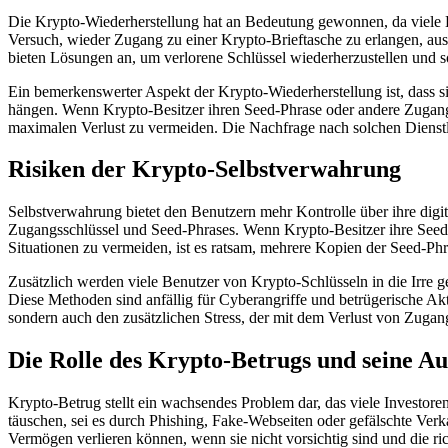
Die Krypto-Wiederherstellung hat an Bedeutung gewonnen, da viele Be
Versuch, wieder Zugang zu einer Krypto-Brieftasche zu erlangen, au
bieten Lösungen an, um verlorene Schlüssel wiederherzustellen und s
Ein bemerkenswerter Aspekt der Krypto-Wiederherstellung ist, dass si
hängen. Wenn Krypto-Besitzer ihren Seed-Phrase oder andere Zugangsin
maximalen Verlust zu vermeiden. Die Nachfrage nach solchen Dienstl
Risiken der Krypto-Selbstverwahrung
Selbstverwahrung bietet den Benutzern mehr Kontrolle über ihre digit
Zugangsschlüssel und Seed-Phrases. Wenn Krypto-Besitzer ihre Seed-
Situationen zu vermeiden, ist es ratsam, mehrere Kopien der Seed-Phr
Zusätzlich werden viele Benutzer von Krypto-Schlüsseln in die Irre g
Diese Methoden sind anfällig für Cyberangriffe und betrügerische Akt
sondern auch den zusätzlichen Stress, der mit dem Verlust von Zugan
Die Rolle des Krypto-Betrugs und seine A
Krypto-Betrug stellt ein wachsendes Problem dar, das viele Investor
täuschen, sei es durch Phishing, Fake-Webseiten oder gefälschte Ve
Vermögen verlieren können, wenn sie nicht vorsichtig sind und die r