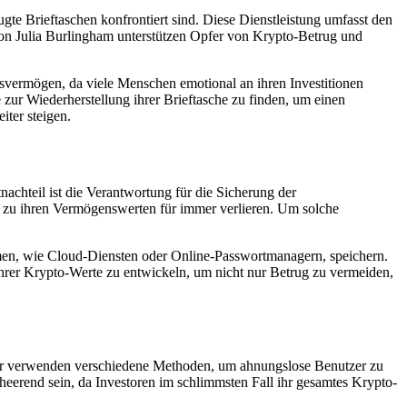
te Brieftaschen konfrontiert sind. Diese Dienstleistung umfasst den
von Julia Burlingham unterstützen Opfer von Krypto-Betrug und
ngsvermögen, da viele Menschen emotional an ihren Investitionen
zur Wiederherstellung ihrer Brieftasche zu finden, um einen
ter steigen.
achteil ist die Verantwortung für die Sicherung der
g zu ihren Vermögenswerten für immer verlieren. Um solche
formen, wie Cloud-Diensten oder Online-Passwortmanagern, speichern.
 Ihrer Krypto-Werte zu entwickeln, um nicht nur Betrug zu vermeiden,
rüger verwenden verschiedene Methoden, um ahnungslose Benutzer zu
eerend sein, da Investoren im schlimmsten Fall ihr gesamtes Krypto-