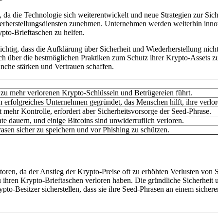
, da die Technologie sich weiterentwickelt und neue Strategien zur Si
derherstellungsdiensten zunehmen. Unternehmen werden weiterhin inno
pto-Brieftaschen zu helfen.
chtig, dass die Aufklärung über Sicherheit und Wiederherstellung nic
sich über die bestmöglichen Praktiken zum Schutz ihrer Krypto-Assets 
anche stärken und Vertrauen schaffen.
 zu mehr verlorenen Krypto-Schlüsseln und Betrügereien führt.
in erfolgreiches Unternehmen gegründet, das Menschen hilft, ihre verl
 mehr Kontrolle, erfordert aber Sicherheitsvorsorge der Seed-Phrase.
e dauern, und einige Bitcoins sind unwiderruflich verloren.
rasen sicher zu speichern und vor Phishing zu schützen.
storen, da der Anstieg der Krypto-Preise oft zu erhöhten Verlusten vo
zu ihren Krypto-Brieftaschen verloren haben. Die gründliche Sicherhei
pto-Besitzer sicherstellen, dass sie ihre Seed-Phrasen an einem sicher