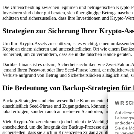
Die Unterscheidung zwischen legitimen und betrügerischen Krypto-Pl
Investoren sind daher gut beraten, sich über gängige Betrugsmaschen 
schützen und sicherzustellen, dass Ihre Investitionen und Krypto-Wert
Strategien zur Sicherung Ihrer Krypto-Ass
Um Ihre Krypto-Assets zu schützen, ist es wichtig, einen umfassende
Kopie an einem sicheren und unterschiedlichen Ort wie einem Banksch
Sicherheit, um zu verhindern, dass sie in die falschen Hände geraten.
Darüber hinaus ist es ratsam, Sicherheitstechniken wie Zwei-Faktor-Au
jemand Ihren Passwort oder Ihre Seed-Phrase kennt, er möglicherweise
Verluste aufgrund von Betrug und Sicherheitslücken alltäglich sind,
Die Bedeutung von Backup-Strategien für
Backup-Strategien sind eine wesentliche Komponente der Krypto-Sich
einschließlich Seed-Phrase und Zugangsdaten, können dabei helfen, im
lokal erfolgen, sondern auch an mehreren Standorten, um das Risiko 
Viele Krypto-Nutzer erkennen jedoch nicht die Wichtigkeit, ihre I
entscheidend, um die Integrität der Backup-Prozesse aufrechtzuerhal
sicherstellen, dass sie auch in Krisenzeiten Zugang zu ihren Werten h