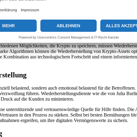
erherstellung
erherstellung ist davon nicht ausgenommen. Neue Softwarelösungen un
orderung bleibt jedoch, während der Nutzung dieser Tools sicherzustelle
die Benutzer vor dem Risiko von Datenverletzungen zu schützen.
iedenen Möglichkeiten, die Krypto zu speichern, müssen Wiederherstel
arke Algorithmen können die Wiederherstellung von Krypto-Assets optimi
 die Kombination aus technologischem Fortschritt und einem informiert
stellung
nziell belastend, sondern auch emotional belastend für die Betroffenen
Verzweiflung führen. Wiederherstellungsdienste wie die von Julia Burl
n Druck auf die Kunden zu minimieren.
 eine unterstützende und vertrauenswürdige Quelle für Hilfe finden. Die
rtrauen in den Prozess zu stärken. Selbst bei besten Bemühungen bleib
aßnahmen ergreifen, um ihre digitalen Vermögenswerte zu sichern.
g