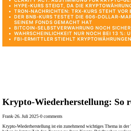
CLARITY ACT: ABSTIMMUNG FÜR KRYPTO-G
HYPE-KURS STEIGT, DA DIE KRYPTOWÄHRUNG
TRON-NACHRICHTEN: TRX-KURS STEHT VOR 
DER BNB-KURS TESTET DIE 606-DOLLAR-MA
SEINEM FONDS GEMACHT HAT
BITCOIN-SELBSTVERWAHRUNG NOCH SICHERE
WAHRSCHEINLICHKEIT NUR NOCH BEI 13 %: 
FBI-ERMITTLER STIEHLT KRYPTOWÄHRUNGEN
Krypto-Wiederherstellung: So re
Frank
·
26. Juli 2025
·
0 comments
Krypto-Wiederherstellung ist ein zunehmend wichtiges Thema in der