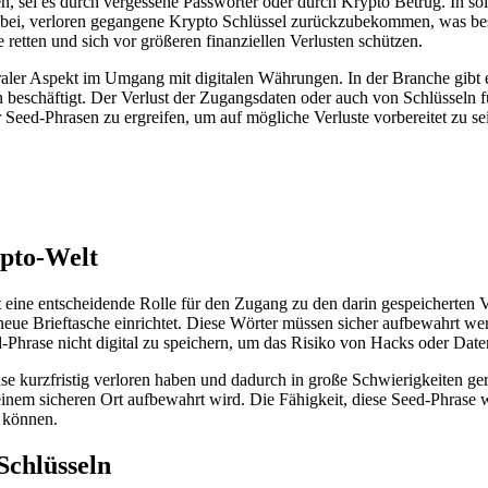
en, sei es durch vergessene Passwörter oder durch Krypto Betrug. In so
 dabei, verloren gegangene Krypto Schlüssel zurückzubekommen, was b
retten und sich vor größeren finanziellen Verlusten schützen.
ler Aspekt im Umgang mit digitalen Währungen. In der Branche gibt es 
beschäftigt. Der Verlust der Zugangsdaten oder auch von Schlüsseln fü
ed-Phrasen zu ergreifen, um auf mögliche Verluste vorbereitet zu sei
ypto-Welt
lt eine entscheidende Rolle für den Zugang zu den darin gespeicherten
neue Brieftasche einrichtet. Diese Wörter müssen sicher aufbewahrt wer
Phrase nicht digital zu speichern, um das Risiko von Hacks oder Date
e kurzfristig verloren haben und dadurch in große Schwierigkeiten gerat
 einem sicheren Ort aufbewahrt wird. Die Fähigkeit, diese Seed-Phrase w
u können.
Schlüsseln