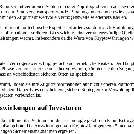
nutzer mit verlorenen Schlüsseln oder Zugriffsproblemen auf bevorzug
s der ein Benutzer ausgesperrt wurde. Beratungsunternehmen wie das 
omit den Zugriff auf wertvolle Vermögenswerte wiederherzustellen.
e oft nicht nur technische Expertise erfordert, sondern auch Einfühlu
formationen verlieren, ist es wichtig, eine vertrauenswürdige Quelle 
eistungen wächst, insbesondere da die Werte von Kryptowährungen wei
alen Vermögenswerte, birgt jedoch auch erhebliche Risiken. Der Hauptn
Phrase verlieren oder sie unsicher verwahren, könnten sie den Zugan
ase an verschiedenen sicheren Orten zu speichern.
eführt, indem sie ihre Zugriffsinformationen auf nicht sicheren Platt
ivitäten. Daher ist es entscheidend, sichere Strategien zur Verwaltung
gsdaten verbunden ist.
uswirkungen auf Investoren
en betrifft und das Vertrauen in die Technologie gefährden kann. Bet
rkaufsangebote. Die Auswirkungen von Krypto-Betrügereien können verh
ichtigen Sicherheitsmaßnahmen ergreifen.