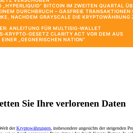
ESETZ VERSCHOBEN
 „HYPERLIQUID“ BITCOIN IM ZWEITEN QUARTAL ÜB
EINEM DURCHBRUCH – GASFREIE TRANSAKTIONEN 
RKE, NACHDEM GRAYSCALE DIE KRYPTOWÄHRUNG ZU
R: ANLEITUNG FÜR MULTISIG-WALLET
US-KRYPTO-GESETZ CLARITY ACT VOR DEM AUS
 EINER „GEGNERISCHEN NATION“
tten Sie Ihre verlorenen Daten
 Welt der
Kryptowährungen
, insbesondere angesichts der steigenden P