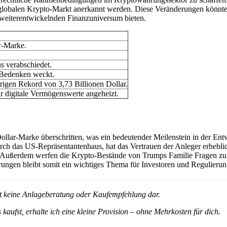
m globalen Krypto-Markt anerkannt werden. Diese Veränderungen könn
 weiterentwickelnden Finanzuniversum bieten.
ar-Marke.
 verabschiedet.
 Bedenken weckt.
erigen Rekord von 3,73 Billionen Dollar.
r digitale Vermögenswerte angeheizt.
llar-Marke überschritten, was ein bedeutender Meilenstein in der Ent
ch das US-Repräsentantenhaus, hat das Vertrauen der Anleger erheblich
Außerdem werfen die Krypto-Bestände von Trumps Familie Fragen zu m
rungen bleibt somit ein wichtiges Thema für Investoren und Regulieru
ellt keine Anlageberatung oder Kaufempfehlung dar.
 kaufst, erhalte ich eine kleine Provision – ohne Mehrkosten für dich.