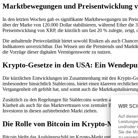
Marktbewegungen und Preisentwicklung v
In den letzten Wochen gab es signifikante Marktbewegungen im Preis 
über der Marke von 120.000 Dollar stabilisieren, während Ether die 
Preisentwicklung von XRP, die kürzlich um fast 20 % zulegte, zeigt, das
Die anhaltende Preisvolatilität bietet sowohl Risiken als auch Chanc
Indikatoren unverzichtbar. Das Wissen um die Preistrends und Marktk
die Vorzüge dieser digitalen Vermögenswerte zu nutzen.
Krypto-Gesetze in den USA: Ein Wendepu
Die kürzlichen Entwicklungen im Zusammenhang mit den Krypto-Ges
insbesondere hinsichtlich Stablecoins, bietet einen klareren rechtli
Vergangenheit oft gefehlt hat, und somit auch die Marktkapitalisier
Zusätzlich zu den Regelungen für Stablecoins wurden auch klarere Ric
Klarheit als auch für das Marktvertrauen von zentraler Bedeutung se
Investoren in diesen aufstrebenden Markt ziehen.
Die Rolle von Bitcoin im Krypto-Markt
Bitcoin bleibt das Aushängeschild im Krypto-Markt und fungiert als 