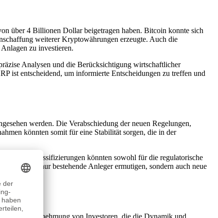
on über 4 Billionen Dollar beigetragen haben. Bitcoin konnte sich
 Anschaffung weiterer Kryptowährungen erzeugte. Auch die
n Anlagen zu investieren.
 präzise Analysen und die Berücksichtigung wirtschaftlicher
RP ist entscheidend, um informierte Entscheidungen zu treffen und
ngesehen werden. Die Verabschiedung der neuen Regelungen,
hmen könnten somit für eine Stabilität sorgen, die in der
iedlichen Klassifizierungen könnten sowohl für die regulatorische
t könnte nicht nur bestehende Anleger ermutigen, sondern auch neue
nflusst die Wahrnehmung von Investoren, die die Dynamik und