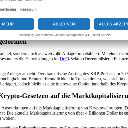
 Marktentwicklungen, wie den neuen Krypto-Gesetzen, zeigt sich die An
rch Marktbewegungen geprägt, sondern auch durch das Staunen und die B
weise als Bestätigung ihrer langfristigen Strategien, während andere di
ageformen
ngsmittel, sondern auch als wertvolle Anlageform etabliert. Mit einem 
n. Besonders die Entwicklungen im
DeFi
-Sektor (Dezentralisierte Finanz
ge Anleger anzieht. Der dramatische Anstieg des XRP-Preises um 20 % 
nelligkeit und Benutzerfreundlichkeit in Transaktionen, was sich in de
rlagert, jedoch bleibt es eine interessante Option innerhalb des Kryp
rypto-Gesetzen auf die Marktkapitalisier
 Auswirkungen auf die Marktkapitalisierung von Kryptowährungen. Der 
. Die aktuelle Marktkapitalisierung von über 4 Billionen Dollar ist 
n wollen.
st, rechtliche Rahmenbedingungen im Kryptowährungssektor zu schaffe