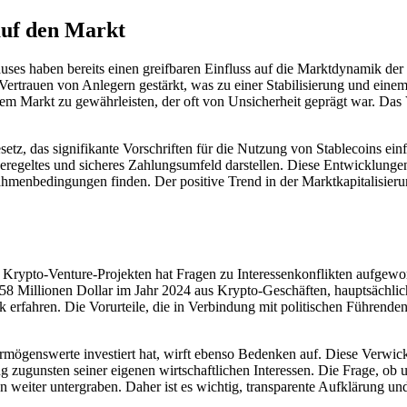
auf den Markt
ses haben bereits einen greifbaren Einfluss auf die Marktdynamik de
ertrauen von Anlegern gestärkt, was zu einer Stabilisierung und einem
em Markt zu gewährleisten, der oft von Unsicherheit geprägt war. Das V
, das signifikante Vorschriften für die Nutzung von Stablecoins einfüh
geregeltes und sicheres Zahlungsumfeld darstellen. Diese Entwicklung
 Rahmenbedingungen finden. Der positive Trend in der Marktkapitalisi
n Krypto-Venture-Projekten hat Fragen zu Interessenkonflikten aufgew
58 Millionen Dollar im Jahr 2024 aus Krypto-Geschäften, hauptsächli
k erfahren. Die Vorurteile, die in Verbindung mit politischen Führende
rmögenswerte investiert hat, wirft ebenso Bedenken auf. Diese Verwick
zugunsten seiner eigenen wirtschaftlichen Interessen. Die Frage, ob u
 weiter untergraben. Daher ist es wichtig, transparente Aufklärung un