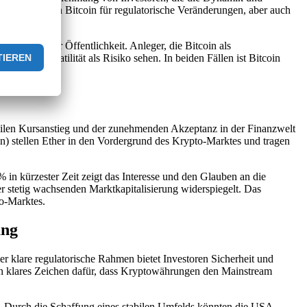
fälligkeit von Bitcoin für regulatorische Veränderungen, aber auch
esorgnis der Öffentlichkeit. Anleger, die Bitcoin als
e Marktvolatilität als Risiko sehen. In beiden Fällen ist Bitcoin
stabilen Kursanstieg und der zunehmenden Akzeptanz in der Finanzwelt
en) stellen Ether in den Vordergrund des Krypto-Marktes und tragen
in kürzester Zeit zeigt das Interesse und den Glauben an die
r stetig wachsenden Marktkapitalisierung widerspiegelt. Das
to-Marktes.
ung
klare regulatorische Rahmen bietet Investoren Sicherheit und
ein klares Zeichen dafür, dass Kryptowährungen den Mainstream
n. Durch die Schaffung eines stabilen Umfelds könnten die USA