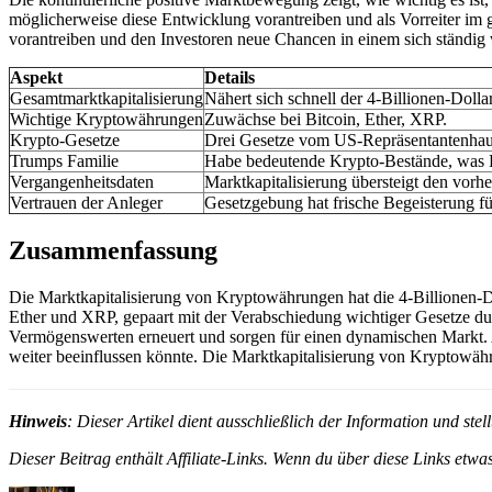
möglicherweise diese Entwicklung vorantreiben und als Vorreiter i
vorantreiben und den Investoren neue Chancen in einem sich ständig
Aspekt
Details
Gesamtmarktkapitalisierung
Nähert sich schnell der 4-Billionen-Doll
Wichtige Kryptowährungen
Zuwächse bei Bitcoin, Ether, XRP.
Krypto-Gesetze
Drei Gesetze vom US-Repräsentantenhaus
Trumps Familie
Habe bedeutende Krypto-Bestände, was
Vergangenheitsdaten
Marktkapitalisierung übersteigt den vorh
Vertrauen der Anleger
Gesetzgebung hat frische Begeisterung fü
Zusammenfassung
Die Marktkapitalisierung von Kryptowährungen hat die 4-Billionen-Do
Ether und XRP, gepaart mit der Verabschiedung wichtiger Gesetze dur
Vermögenswerten erneuert und sorgen für einen dynamischen Markt. 
weiter beeinflussen könnte. Die Marktkapitalisierung von Kryptowäh
Hinweis
: Dieser Artikel dient ausschließlich der Information und st
Dieser Beitrag enthält Affiliate-Links. Wenn du über diese Links etwas