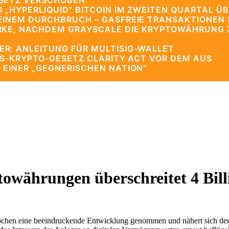
ESETZ VERSCHOBEN
 „HYPERLIQUID“ BITCOIN IM ZWEITEN QUARTAL ÜB
EINEM DURCHBRUCH – GASFREIE TRANSAKTIONEN 
RKE, NACHDEM GRAYSCALE DIE KRYPTOWÄHRUNG ZU
R: ANLEITUNG FÜR MULTISIG-WALLET
US-KRYPTO-GESETZ CLARITY ACT VOR DEM AUS
 EINER „GEGNERISCHEN NATION“
owährungen überschreitet 4 Bill
ochen eine beeindruckende Entwicklung genommen und nähert sich der 