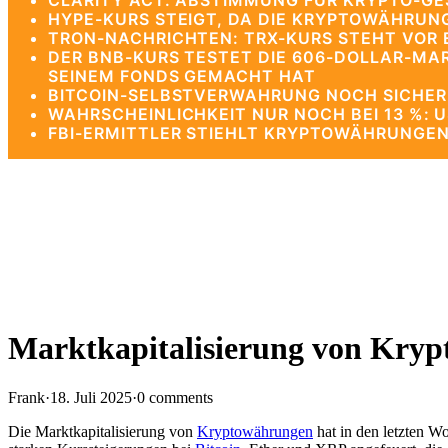
CLARITY ACT: ABSTIMMUNG FÜR KRYPTO-G
HYPE-KURS STEIGT, DA DIE KRYPTOWÄHRUNG
TRON-NACHRICHTEN: TRX-KURS STEHT VOR 
DER BNB-KURS TESTET DIE 606-DOLLAR-MA
SEINEM FONDS GEMACHT HAT
BITCOIN-SELBSTVERWAHRUNG NOCH SICHERE
WAHRSCHEINLICHKEIT NUR NOCH BEI 13 %: 
FBI-ERMITTLER STIEHLT KRYPTOWÄHRUNGEN
Marktkapitalisierung von Krypt
Frank
·
18. Juli 2025
·
0 comments
Die Marktkapitalisierung von
Kryptowährungen
hat in den letzten W