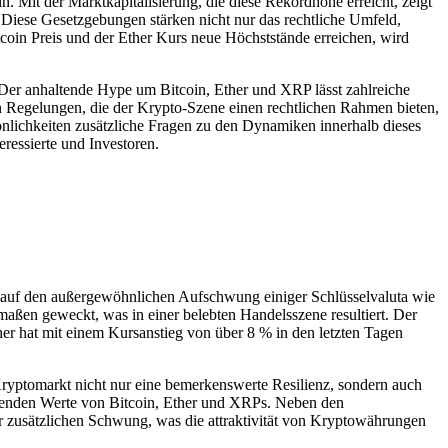
. Mit der Marktkapitalisierung, die diese Rekordhöhe erreicht, zeigt
Diese Gesetzgebungen stärken nicht nur das rechtliche Umfeld,
tcoin Preis und der Ether Kurs neue Höchststände erreichen, wird
Der anhaltende Hype um Bitcoin, Ether und XRP lässt zahlreiche
 Regelungen, die der Krypto-Szene einen rechtlichen Rahmen bieten,
önlichkeiten zusätzliche Fragen zu den Dynamiken innerhalb dieses
eressierte und Investoren.
 auf den außergewöhnlichen Aufschwung einiger Schlüsselvaluta wie
maßen geweckt, was in einer belebten Handelsszene resultiert. Der
Ether hat mit einem Kursanstieg von über 8 % in den letzten Tagen
 Kryptomarkt nicht nur eine bemerkenswerte Resilienz, sondern auch
eigenden Werte von Bitcoin, Ether und XRPs. Neben den
 zusätzlichen Schwung, was die attraktivität von Kryptowährungen