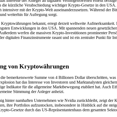
das Interesse der Anleger an digitalen Vermögenswerten erneut beflügeln
ch die kürzliche Verabschiedung wichtiger Krypto-Gesetze in den USA. 
ich intensiver mit der Krypto-Welt auseinanderzusetzen. Während der Bi
und weiterhin für Aufregung sorgt.
 Kryptowährungen bekannt, erregt derzeit weltweite Aufmerksamkeit. 
üngsten Entwicklungen in den USA. Mit spannenden neuen gesetzlichen
. Außerdem werfen die massiven Krypto-Investitionen prominenter Pers
r digitalen Finanzinstrumente rasant und ist ein zentraler Punkt für Int
rung von Kryptowährungen
 die bemerkenswerte Summe von 4 Billionen Dollar überschritten, was
xplosion hat das Interesse von Investoren und Marktanalysten gleicher
ichtige Indikator für die allgemeine Marktbewegung etabliert hat. Auch 
lgemeine Stimmung der Anleger anheizt.
wenig hinter namhaften Unternehmen wie Nvidia zurückbleibt, zeigt der
n, ihre Portfolios aufzustocken, insbesondere in Hinblick auf die st
 Krypto-Gesetze durch das US-Repräsentantenhaus dem gesamten Sektor