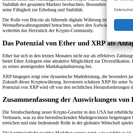
Stabilität des gesamten Marktes beobachten. Besonders in Zeiten von
seine Fähigkeit zur Erholung und Stabilität.
Die Rolle von Bitcoin als führende digitale Währung ist nicht nur du
Wertaufbewahrungsmittel betrachten, sehen den Aufwärtstrend möglicher
weiterhin das Herzstück der Krypto-Community.
Das Potenzial von Ether und XRP als Anl
Ether hat sich in den letzten Monaten nicht nur als effektives Zahlu
bietet Ether Anlegern eine attraktive Möglichkeit zur Diversifikatio
zu seiner ansteigenden Marktkapitalisierung bei.
XRP hingegen zeigt eine dynamische Marktleistung, die besonders jun
Zukunft dieser Kryptowährung. Investoren schätzen XRP für seine Sch
Potenzial von XRP wird oft von den rechtlichen Herausforderungen übe
Zusammenfassung der Auswirkungen von K
Die Verabschiedung neuer Krypto-Gesetze in den USA hat erhebliche
Vertrauen, was zu den beeindruckenden Marktgewinnen beigetragen hat
erreichen und eine bedeutende Rolle in der globalen Wirtschaft spiele
Die kontinuierliche positive Marktbewegung zeigt, wie wichtig es i