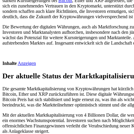
starken Kurssteigerungen bei
Bitcoin
, Ether und XRP angefeuert, die 
sich ein zunehmendes Vertrauen in den Kryptomarkt, unterstützt dur
sondern schaffen auch klare Richtlinien, die Investoren ermutigen, s
deutlich, dass die Zukunft der Kryptowährungen vielversprechend ist 
Die Bewertung der digitalen Währungen, auch als Marktforschung zu
Investoren und Marktanalysten aufhorchen, insbesondere nach den j
wächst das Potenzial für weitere Kurssteigerungen und Marktanteile
aufstrebenden Marktes auf. Insgesamt entwickelt sich die Landschaft de
Inhalte
Anzeigen
Der aktuelle Status der Marktkapitalisie
Die gesamte Marktkapitalisierung von Kryptowährungen hat kürzlich
Bitcoin, Ether und XRP zurückzuführen ist. Diese digitale Währungse
Bitcoin Preis hat sich stabilisiert und legte erneut zu, was ihn als w
beeindruckt, was die Marktteilnehmer optimistisch stimmt und die al
Mit der aktuellen Marktkapitalisierung von 4 Billionen Dollar, die 
ein enormes Wachstumspotential. Investoren suchen nach Möglichkeite
offensichtlichen Finanzgewinnen verleiht die Verabschiedung neuer
als Anlageklasse steigert.