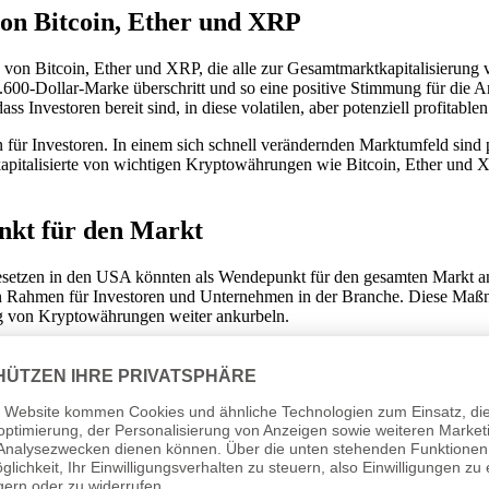
on Bitcoin, Ether und XRP
von Bitcoin, Ether und XRP, die alle zur Gesamtmarktkapitalisierung v
3.600-Dollar-Marke überschritt und so eine positive Stimmung für die
s Investoren bereit sind, in diese volatilen, aber potenziell profitable
en für Investoren. In einem sich schnell verändernden Marktumfeld sind
apitalisierte von wichtigen Kryptowährungen wie Bitcoin, Ether und X
nkt für den Markt
etzen in den USA könnten als Wendepunkt für den gesamten Markt a
chen Rahmen für Investoren und Unternehmen in der Branche. Diese Maßna
ung von Kryptowährungen weiter ankurbeln.
htlinien für andere digitale Vermögenswerte eingeführt. Diese untersch
in. Die Aussicht auf einen stabileren und durchschaubaren Marktkontex
Leitindikator für die Gesamtmarktentwicklung. Der Bitcoin Preis beei