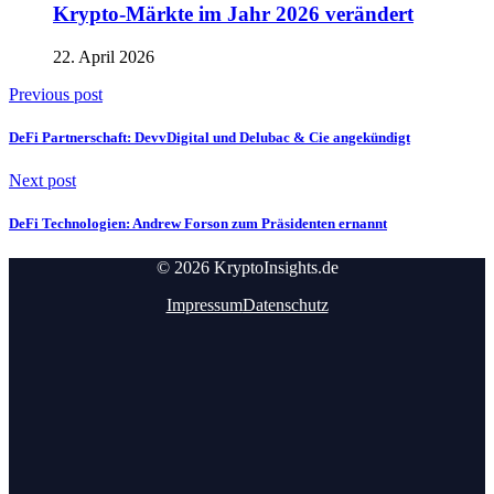
Krypto-Märkte im Jahr 2026 verändert
22. April 2026
Previous post
DeFi Partnerschaft: DevvDigital und Delubac & Cie angekündigt
Next post
DeFi Technologien: Andrew Forson zum Präsidenten ernannt
© 2026 KryptoInsights.de
Impressum
Datenschutz