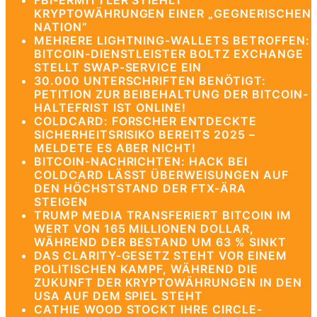
FBI-ERMITTLER STIEHLT
KRYPTOWÄHRUNGEN EINER „GEGNERISCHEN
NATION“
MEHRERE LIGHTNING-WALLETS BETROFFEN:
BITCOIN-DIENSTLEISTER BOLTZ EXCHANGE
STELLT SWAP-SERVICE EIN
30.000 UNTERSCHRIFTEN BENÖTIGT:
PETITION ZUR BEIBEHALTUNG DER BITCOIN-
HALTEFRIST IST ONLINE!
COLDCARD: FORSCHER ENTDECKTE
SICHERHEITSRISIKO BEREITS 2025 –
MELDETE ES ABER NICHT!
BITCOIN-NACHRICHTEN: HACK BEI
COLDCARD LÄSST ÜBERWEISUNGEN AUF
DEN HÖCHSTSTAND DER FTX-ÄRA
STEIGEN
TRUMP MEDIA TRANSFERIERT BITCOIN IM
WERT VON 165 MILLIONEN DOLLAR,
WÄHREND DER BESTAND UM 63 % SINKT
DAS CLARITY-GESETZ STEHT VOR EINEM
POLITISCHEN KAMPF, WÄHREND DIE
ZUKUNFT DER KRYPTOWÄHRUNGEN IN DEN
USA AUF DEM SPIEL STEHT
CATHIE WOOD STOCKT IHRE CIRCLE-