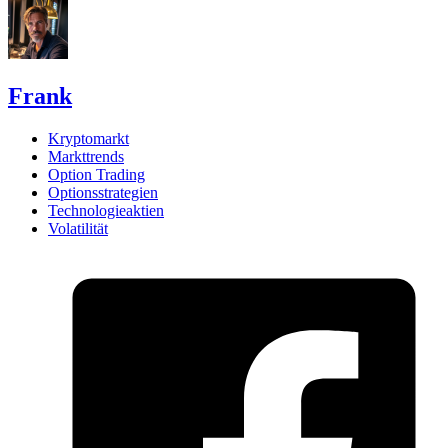
Frank
Kryptomarkt
Markttrends
Option Trading
Optionsstrategien
Technologieaktien
Volatilität