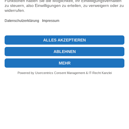
Krypto-Treasury-Management: DeFi’s neuer Ansatz für Solana
Next post
Ethereum Nachrichten: Führt die Altcoin-Rallye an?
© 2026 KryptoInsights.de
Impressum
Datenschutz