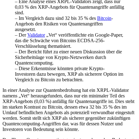
– Eine Analyse eines XRPL-Validators zeigt, dass nur
0,03 % des XRP-Angebots für Quantenangriffe anfällig
sind.
– Im Vergleich dazu sind 32 bis 35 % des
Bitcoin
-
Angebots den Risiken von Quantenangriffen
ausgesetzt.
– Der
Validator
„Vet“ veröffentlichte ein Google-Paper,
das die Schwäche von Bitcoins ECDSA-256-
Verschlüsselung thematisiert.
– Der Bericht führt zu einer neuen Diskussion über die
Sicherheitslage von Krypto-Netzwerken durch
Quantencomputing.
– Diese Erkenntnisse könnten private Krypto-
Investoren dazu bewegen, XRP als sicherere Option im
Vergleich zu Bitcoin zu betrachten.
In einer Analyse zur Quantenbedrohung hat ein XRPL-Validator
namens „Vet“ herausgefunden, dass nur ein minimaler Teil des
XRP-Angebots (0,03 %) anfällig für Quantenangriffe ist. Dies steht
im starken Kontrast zu Bitcoin, dessen etwa 32 bis 35 % des im
Umlauf befindlichen Angebots als potenziell verwundbar eingestuft
werden. Somit stellt sich XRP als sicherer gegenüber zukünftigen
Quantencomputing-Angriffen dar, was für dessen Nutzer und
Investoren von Bedeutung sein könnte.