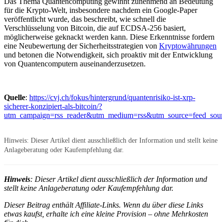
Das Thema Quantencomputing gewinnt zunehmend an Bedeutung
für die Krypto-Welt, insbesondere nachdem ein Google-Paper
veröffentlicht wurde, das beschreibt, wie schnell die
Verschlüsselung von Bitcoin, die auf ECDSA-256 basiert,
möglicherweise geknackt werden kann. Diese Erkenntnisse fordern
eine Neubewertung der Sicherheitsstrategien von
Kryptowährungen
und betonen die Notwendigkeit, sich proaktiv mit der Entwicklung
von Quantencomputern auseinanderzusetzen.
Quelle
:
https://cvj.ch/fokus/hintergrund/quantenrisiko-ist-xrp-
sicherer-konzipiert-als-bitcoin/?
utm_campaign=rss_reader&utm_medium=rss&utm_source=feed_sour
Hinweis: Dieser Artikel dient ausschließlich der Information und stellt keine
Anlageberatung oder Kaufempfehlung dar.
Hinweis
: Dieser Artikel dient ausschließlich der Information und
stellt keine Anlageberatung oder Kaufempfehlung dar.
Dieser Beitrag enthält Affiliate-Links. Wenn du über diese Links
etwas kaufst, erhalte ich eine kleine Provision – ohne Mehrkosten