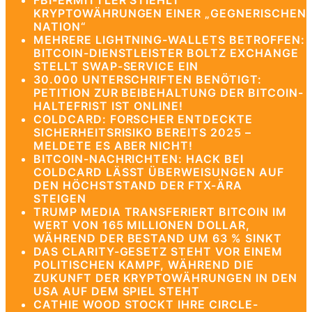
FBI-ERMITTLER STIEHLT
KRYPTOWÄHRUNGEN EINER „GEGNERISCHEN
NATION“
MEHRERE LIGHTNING-WALLETS BETROFFEN:
BITCOIN-DIENSTLEISTER BOLTZ EXCHANGE
STELLT SWAP-SERVICE EIN
30.000 UNTERSCHRIFTEN BENÖTIGT:
PETITION ZUR BEIBEHALTUNG DER BITCOIN-
HALTEFRIST IST ONLINE!
COLDCARD: FORSCHER ENTDECKTE
SICHERHEITSRISIKO BEREITS 2025 –
MELDETE ES ABER NICHT!
BITCOIN-NACHRICHTEN: HACK BEI
COLDCARD LÄSST ÜBERWEISUNGEN AUF
DEN HÖCHSTSTAND DER FTX-ÄRA
STEIGEN
TRUMP MEDIA TRANSFERIERT BITCOIN IM
WERT VON 165 MILLIONEN DOLLAR,
WÄHREND DER BESTAND UM 63 % SINKT
DAS CLARITY-GESETZ STEHT VOR EINEM
POLITISCHEN KAMPF, WÄHREND DIE
ZUKUNFT DER KRYPTOWÄHRUNGEN IN DEN
USA AUF DEM SPIEL STEHT
CATHIE WOOD STOCKT IHRE CIRCLE-