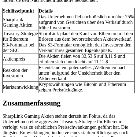
indem sie den Nachrichtenfluss aktiv beobachten.
Schlüsselpunkt
Details
Das Unternehmen fiel nachbörslich um über 75%
SharpLink
aufgrund von Gerüchten über den Verkauf durch
Gaming Aktien
frühe Investoren.
Treasury-Strategie
SharpLink plant den Kauf von Ethereum mit den
für Ethereum
Erlösen aus dem bevorstehenden Aktienverkauf.
S3-Formular bei
Das S3-Formular ermöglicht den Investoren den
der SEC
Verkauf ihres gesamten Eigenkapitals.
Die Aktien fielen von 32,53 $ auf 8,11 $ und
Aktienpreis
erholten sich dann leicht auf 11,11 $.
Es entstand ein potenzielles ‚Wettrennen nach
Reaktion der
unten‘ aufgrund der Unsicherheit über den
Investoren
Aktienverkauf.
Kryptowährungen wie Bitcoin und Ethereum
Marktentwicklung
zeigen Preisrückgänge.
Zusammenfassung
SharpLink Gaming Aktien stehen derzeit im Fokus, da das
Unternehmen eine aggressive Treasury-Strategie für Ethereum
verfolgt, was zu erheblichen Preisschwankungen geführt hat. Die
jüngsten Entwicklungen, inklusive eines starken Rückgangs nach