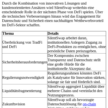
Durch die Kombination von innovativen Lösungen und
kundenorientierten Ansätzen wird SilentSwap weiterhin eine
entscheidende Rolle in der nächsten Phase von DeFi spielen. Über
die technischen Verbesserungen hinaus wird das Engagement für
Datenschutz und Sicherheit einen nachhaltigen Wettbewerbsvorteil
im DeFi-Sektor schaffen.
Thema
Details
SilentSwap arbeitet daran,
Überbrückung von TradFi
institutionellen Anlegern Zugang zu
und DeFi
DeFi-Produkten zu ermöglichen, ohne
persönliche Daten preiszugeben.
Der Kompromiss zwischen
Transparenz und Datenschutz stellt
Sicherheitsherausforderungen
eine große Hürde für die
institutionelle Akzeptanz dar.
Regulierungsrahmen könnten DeFi
Regulierungsnotwendigkeit
als Katalysator für Innovation stärken,
solange sie fair und förderlich sind.
SilentSwap aggregiert Liquidität über
Liquiditätsfragmentierung
mehrere Chains und vereinfacht den
Nutzungsprozess.
SilentSwap soll als bevorzugte
Zukunftsvision
Datenschutzlösung für
on-chain