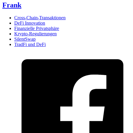
Frank
Cross-Chain-Transaktionen
DeFi Innovation
Finanzielle Privatsphäre
Krypto-Regulierungen
SilentSwap
TradFi und DeFi