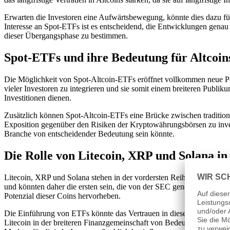
Erwarten die Investoren eine Aufwärtsbewegung, könnte dies dazu fü
Interesse an Spot-ETFs ist es entscheidend, die Entwicklungen gena
dieser Übergangsphase zu bestimmen.
Spot-ETFs und ihre Bedeutung für Altcoin
Die Möglichkeit von Spot-Altcoin-ETFs eröffnet vollkommen neue Pers
vieler Investoren zu integrieren und sie somit einem breiteren Publi
Investitionen dienen.
Zusätzlich können Spot-Altcoin-ETFs eine Brücke zwischen traditionel
Exposition gegenüber den Risiken der Kryptowährungsbörsen zu investi
Branche von entscheidender Bedeutung sein könnte.
Die Rolle von Litecoin, XRP und Solana i
Litecoin, XRP und Solana stehen in der vordersten Reihe der Diskussi
und könnten daher die ersten sein, die von der SEC genehmigt werden
Potenzial dieser Coins hervorheben.
Die Einführung von ETFs könnte das Vertrauen in diese Altcoins wei
Litecoin in der breiteren Finanzgemeinschaft von Bedeutung sein. Es