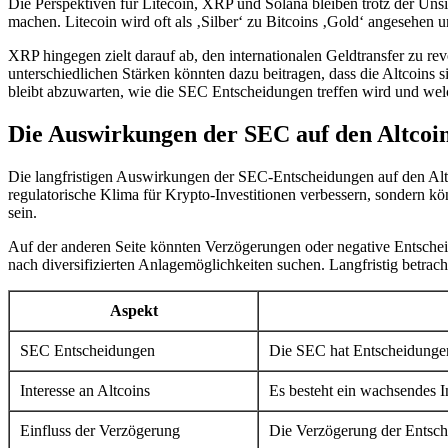
Die Perspektiven für Litecoin, XRP und Solana bleiben trotz der Unsic
machen. Litecoin wird oft als ‚Silber‘ zu Bitcoins ‚Gold‘ angesehen u
XRP hingegen zielt darauf ab, den internationalen Geldtransfer zu r
unterschiedlichen Stärken könnten dazu beitragen, dass die Altcoins 
bleibt abzuwarten, wie die SEC Entscheidungen treffen wird und we
Die Auswirkungen der SEC auf den Altcoin
Die langfristigen Auswirkungen der SEC-Entscheidungen auf den Al
regulatorische Klima für Krypto-Investitionen verbessern, sondern kö
sein.
Auf der anderen Seite könnten Verzögerungen oder negative Entsche
nach diversifizierten Anlagemöglichkeiten suchen. Langfristig betrac
Aspekt
SEC Entscheidungen
Die SEC hat Entscheidungen
Interesse an Altcoins
Es besteht ein wachsendes I
Einfluss der Verzögerung
Die Verzögerung der Entsch