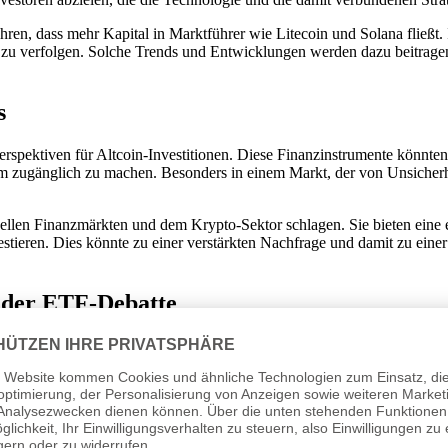
hren, dass mehr Kapital in Marktführer wie Litecoin und Solana fließ
u zu verfolgen. Solche Trends und Entwicklungen werden dazu beitrage
s
pektiven für Altcoin-Investitionen. Diese Finanzinstrumente könnten 
kum zugänglich zu machen. Besonders in einem Markt, der von Unsicherh
len Finanzmärkten und dem Krypto-Sektor schlagen. Sie bieten eine ein
eren. Dies könnte zu einer verstärkten Nachfrage und damit zu einer S
n der ETF-Debatte
onen über Spot-ETFs und sind für viele Anleger von großem Interesse. D
. Analysten sind sich einig, dass die vorliegenden Anträge auf ETFs fü
ter stärken, da sie als regulierte Investitionsprodukte wahrgenommen
 ist entscheidend, die Entwicklungen um diese spezifischen Altcoin-ET