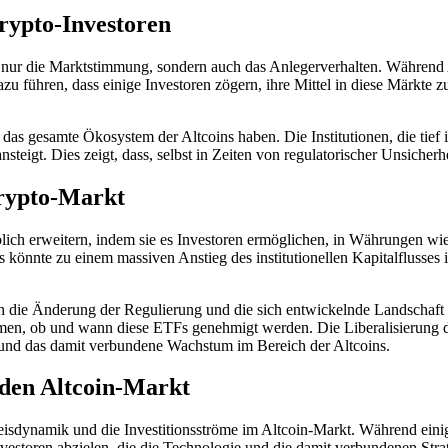
rypto-Investoren
ur die Marktstimmung, sondern auch das Anlegerverhalten. Während An
zu führen, dass einige Investoren zögern, ihre Mittel in diese Märkte
 gesamte Ökosystem der Altcoins haben. Die Institutionen, die tief in 
steigt. Dies zeigt, dass, selbst in Zeiten von regulatorischer Unsicherh
Krypto-Markt
ich erweitern, indem sie es Investoren ermöglichen, in Währungen wie
könnte zu einem massiven Anstieg des institutionellen Kapitalflusses 
 die Änderung der Regulierung und die sich entwickelnde Landschaft d
men, ob und wann diese ETFs genehmigt werden. Die Liberalisierung d
und das damit verbundene Wachstum im Bereich der Altcoins.
 den Altcoin-Markt
isdynamik und die Investitionsströme im Altcoin-Markt. Während eini
 Investoren abzielen, die die Technologie und die damit verbundenen Stra