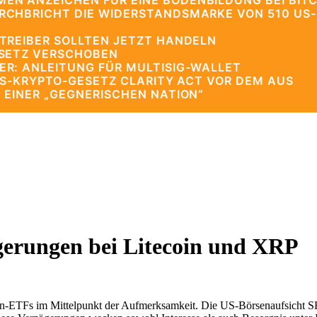
N ANZEICHEN FÜR EINE BODENBILDUNG BEI BITC
CHBRICHT DIE WIDERSTANDSMARKE VON 510 US-
TREIBER SOLLTEN JETZT HANDELN
ESETZ VERSCHOBEN
R: ANLEITUNG FÜR MULTISIG-WALLET
US-KRYPTO-GESETZ CLARITY ACT VOR DEM AUS
 EINER „GEGNERISCHEN NATION“
erungen bei Litecoin und XRP
in-ETFs im Mittelpunkt der Aufmerksamkeit. Die US-Börsenaufsicht SE