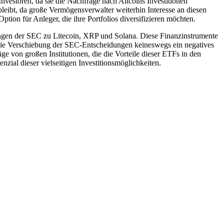
estoren, da sie die Nachfrage nach Altcoins Investitionen
leibt, da große Vermögensverwalter weiterhin Interesse an diesen
on für Anleger, die ihre Portfolios diversifizieren möchten.
dungen der SEC zu Litecoin, XRP und Solana. Diese Finanzinstrumente
ss die Verschiebung der SEC-Entscheidungen keineswegs ein negatives
äge von großen Institutionen, die die Vorteile dieser ETFs in den
ial dieser vielseitigen Investitionsmöglichkeiten.