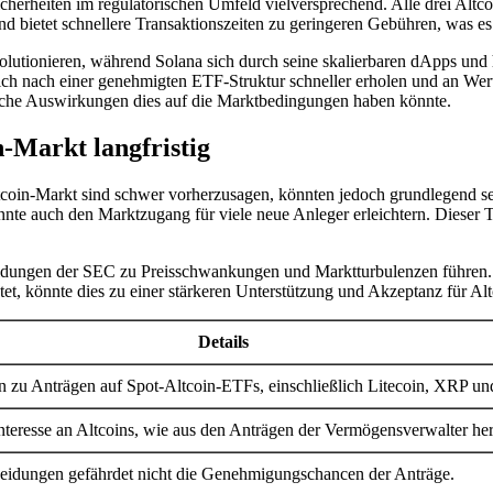
herheiten im regulatorischen Umfeld vielversprechend. Alle drei Altcoin
nd bietet schnellere Transaktionszeiten zu geringeren Gebühren, was es 
evolutionieren, während Solana sich durch seine skalierbaren dApps un
sich nach einer genehmigten ETF-Struktur schneller erholen und an Wert
lche Auswirkungen dies auf die Marktbedingungen haben könnte.
-Markt langfristig
tcoin-Markt sind schwer vorherzusagen, könnten jedoch grundlegend s
nnte auch den Marktzugang für viele neue Anleger erleichtern. Dieser T
idungen der SEC zu Preisschwankungen und Marktturbulenzen führen. D
htet, könnte dies zu einer stärkeren Unterstützung und Akzeptanz für Al
Details
 zu Anträgen auf Spot-Altcoin-ETFs, einschließlich Litecoin, XRP un
nteresse an Altcoins, wie aus den Anträgen der Vermögensverwalter he
eidungen gefährdet nicht die Genehmigungschancen der Anträge.