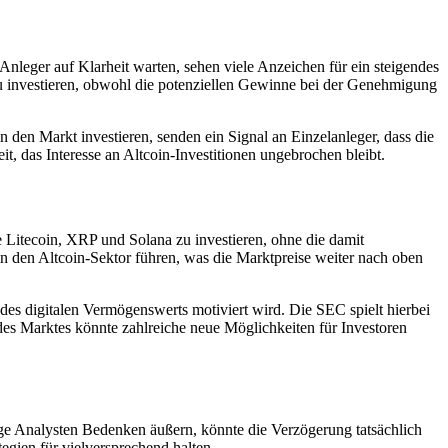
leger auf Klarheit warten, sehen viele Anzeichen für ein steigendes
 zu investieren, obwohl die potenziellen Gewinne bei der Genehmigung
den Markt investieren, senden ein Signal an Einzelanleger, dass die
eit, das Interesse an Altcoin-Investitionen ungebrochen bleibt.
 Litecoin, XRP und Solana zu investieren, ohne die damit
in den Altcoin-Sektor führen, was die Marktpreise weiter nach oben
es digitalen Vermögenswerts motiviert wird. Die SEC spielt hierbei
es Marktes könnte zahlreiche neue Möglichkeiten für Investoren
ge Analysten Bedenken äußern, könnte die Verzögerung tatsächlich
tegien für vielversprechend halten.