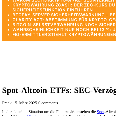
WARUM SECHS KRYPTO-ANALYSEUNTERNEHME
KRYPTOWÄHRUNG ZCASH: DER ZEC-KURS DUR
SICHERHEITSFUNKTION EINFÜHREN
BTCPAY-SERVER SICHERHEITSWARNUNG – BE
CLARITY ACT: ABSTIMMUNG FÜR KRYPTO-G
BITCOIN-SELBSTVERWAHRUNG NOCH SICHERE
WAHRSCHEINLICHKEIT NUR NOCH BEI 13 %: 
FBI-ERMITTLER STIEHLT KRYPTOWÄHRUNGEN
Spot-Altcoin-ETFs: SEC-Verzög
Frank
·
15. März 2025
·
0 comments
In der aktuellen Situation um die Finanzmärkte stehen die
Spot
-Altco