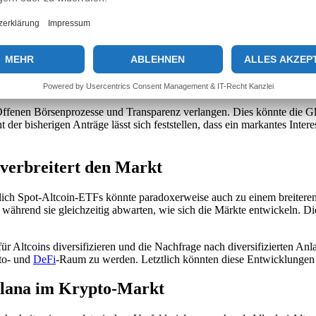
-ETFs wächst
ießlich der jüngsten Anträge von großen Vermögensverwaltern, zeigt, da
e Bewegung weckt Hoffnungen auf eine breitere Akzeptanz und Nutzung 
Offenen Börsenprozesse und Transparenz verlangen. Dies könnte die Gl
 der bisherigen Anträge lässt sich feststellen, dass ein markantes Inter
verbreitert den Markt
 Spot-Altcoin-ETFs könnte paradoxerweise auch zu einem breiteren Ma
, während sie gleichzeitig abwarten, wie sich die Märkte entwickeln. Di
r Altcoins diversifizieren und die Nachfrage nach diversifizierten An
pto- und
DeFi
-Raum zu werden. Letztlich könnten diese Entwicklungen h
Solana im Krypto-Markt