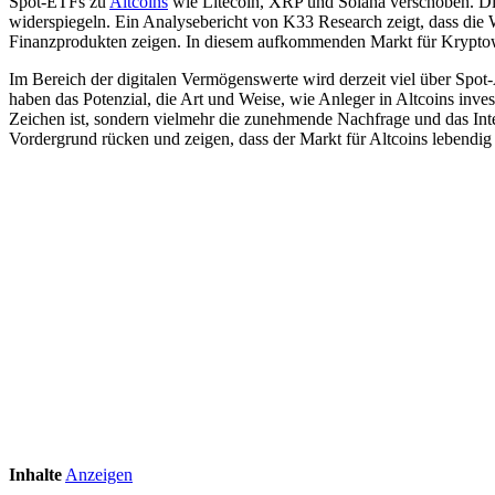
Spot-ETFs zu
Altcoins
wie Litecoin, XRP und Solana verschoben. Die
widerspiegeln. Ein Analysebericht von K33 Research zeigt, dass die 
Finanzprodukten zeigen. In diesem aufkommenden Markt für Kryptowähr
Im Bereich der digitalen Vermögenswerte wird derzeit viel über Spo
haben das Potenzial, die Art und Weise, wie Anleger in Altcoins inv
Zeichen ist, sondern vielmehr die zunehmende Nachfrage und das Int
Vordergrund rücken und zeigen, dass der Markt für Altcoins lebendig 
Inhalte
Anzeigen