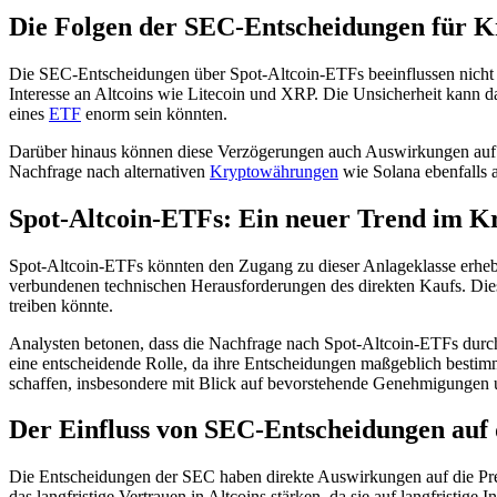
Die Folgen der SEC-Entscheidungen für K
Die SEC-Entscheidungen über Spot-Altcoin-ETFs beeinflussen nicht n
Interesse an Altcoins wie Litecoin und XRP. Die Unsicherheit kann da
eines
ETF
enorm sein könnten.
Darüber hinaus können diese Verzögerungen auch Auswirkungen auf das
Nachfrage nach alternativen
Kryptowährungen
wie Solana ebenfalls an
Spot-Altcoin-ETFs: Ein neuer Trend im 
Spot-Altcoin-ETFs könnten den Zugang zu dieser Anlageklasse erhebl
verbundenen technischen Herausforderungen des direkten Kaufs. Dies 
treiben könnte.
Analysten betonen, dass die Nachfrage nach Spot-Altcoin-ETFs durch
eine entscheidende Rolle, da ihre Entscheidungen maßgeblich bestim
schaffen, insbesondere mit Blick auf bevorstehende Genehmigungen 
Der Einfluss von SEC-Entscheidungen auf
Die Entscheidungen der SEC haben direkte Auswirkungen auf die Pre
das langfristige Vertrauen in Altcoins stärken, da sie auf langfristige