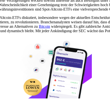
se Verzögerungen wecken sowohl Interesse als auch Besorgnis unter Inv
Wahrscheinlichkeit einer Genehmigung trotz der Schwierigkeiten hoch b
ungsinvestitionen sind Spot-Altcoin-ETFs eine vielversprechende Opti
t-Altcoin-ETFs diskutiert, insbesondere wegen der aktuellen Entschei
estieren, zu revolutionieren. Branchenanalysten weisen darauf hin, da
eresse an Alternativen zu
Bitcoin
widerspiegelt. Es gibt zahlreiche Antr
und dynamisch bleibt. Mit jeder Ankündigung der SEC wächst das Potenz