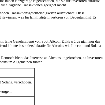
s haben einzigartige Eigenschaften, die sie für Investoren attraktiv
für alltägliche Transaktionen geeignet macht.
d hohen Transaktionsgeschwindigkeiten auszeichnet. Diese
 gewinnen, was für langfristige Investoren von Bedeutung ist. Es
ein. Eine Genehmigung von Spot-Altcoin-ETFs würde nicht nur das
rend könnte besonders lukrativ für Altcoins wie Litecoin und Solana
ennoch bleibt das Interesse an Altcoins ungebrochen, da Investoren
tcoins im Allgemeinen führen.
d Solana, verschoben.
rvorgeht.