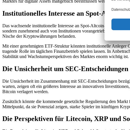
Marktes für digitale Assets maßgeblich beeinflussen werden.
Institutionelles Interesse an Spot-Altcoin
Das wachsende institutionelle Interesse an Spot-Altcoin-ETFs, einschl
sondern zunehmend auch von Institutionen vorangetrieben wird. Dies
Nische der Kryptowährungen befanden.
Mit einer genehmigten ETF-Struktur könnten institutionelle Anleger 
tragende Rolle im täglichen Finanzbetrieb spielen lassen. In Anbetracht
Stabilität und Wachstumsperspektiven des Marktes enorm wichtig ist.
Die Unsicherheit um SEC-Entscheidungen 
Die Unsicherheit im Zusammenhang mit SEC-Entscheidungen bezüglich
warten, zeigen oft ein größeres Interesse an innovativen Investitionen
Bitcoin verlagert werden.
Zusätzlich könnte die kommende gesetzliche Regulierung den Markt fü
Mittelpunkt, da sie Potenzial zeigen, starke Spieler im künftigen Kry
Die Perspektiven für Litecoin, XRP und 