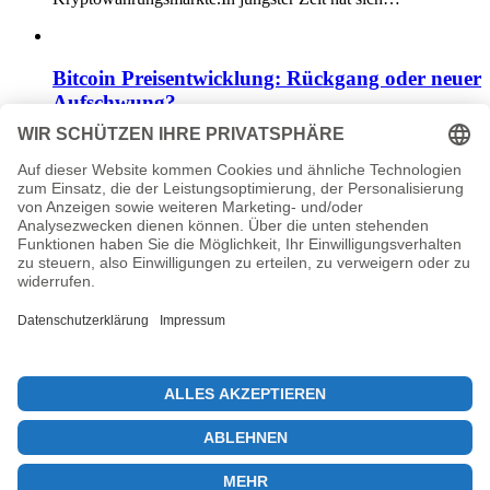
Bitcoin Preisentwicklung: Rückgang oder neuer
Aufschwung?
12. August 2025
Die Bitcoin Preisentwicklung bleibt ein spannendes und oft
unvorhersehbares Thema, das Anleger und Krypto-
Enthusiasten weltweit in seinen Bann zieht.Nach einem…
1
2
3
…
5
→
© 2026 KryptoInsights.de
Impressum
Datenschutz