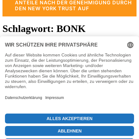
ANTEILE NACH DER GENEHMIGUNG DURCH
DEN NEW YORK TRUST AUF
Schlagwort:
BONK
Preissteigerung
Kryptomarkt Rückgang Juli: Bitcoin und
Altcoins schwach
26. Juli 2025
Der Kryptomarkt Rückgang Juli hat Experten und Investoren
gleichermaßen alarmiert, da die letzten Wochen von einer
deutlichen Abwärtsbewegung geprägt sind.Bitcoin…
© 2026 KryptoInsights.de
Impressum
Datenschutz