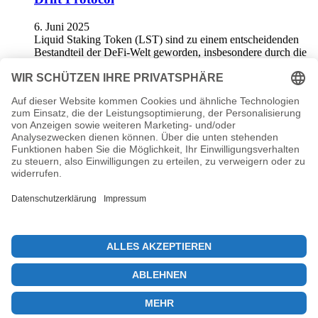
6. Juni 2025
Liquid Staking Token (LST) sind zu einem entscheidenden
Bestandteil der DeFi-Welt geworden, insbesondere durch die
jüngste Partnerschaft zwischen DeFi Development…
Validator-Infrastruktur Solana: Ein Live-Event
am 30. Mai
29. Mai 2025
Die Validator-Infrastruktur Solana ist ein zentraler Bestandteil
des Solana-Ökosystems, das die Effizienz und Sicherheit der
Blockchain-Technologie gewährleistet.Im bevorstehenden
Live-Event "Validators…
© 2026 KryptoInsights.de
Impressum
Datenschutz