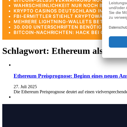
BITCOIN-SELBSTVERWAHRUNG NOCH SICHERE
WAHRSCHEINLICHKEIT NUR NOCH BEI 13 %: 
KRYPTO CASINOS DEUTSCHLAND IM TEST 202
FBI-ERMITTLER STIEHLT KRYPTOWÄHRUNGEN
MEHRERE LIGHTNING-WALLETS BETROFFEN: B
30.000 UNTERSCHRIFTEN BENÖTIGT: PETITIO
BITCOIN-NACHRICHTEN: HACK BEI COLDCAR
Schlagwort:
Ethereum als Scha
Ethereum Preisprognose: Beginn eines neuen Ans
27. Juli 2025
Die Ethereum Preisprognose deutet auf einen vielversprechend