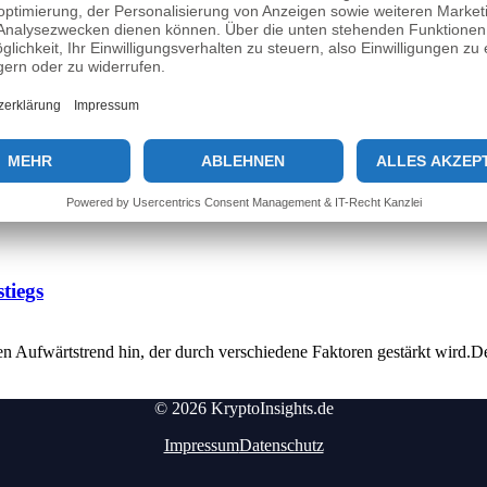
R: ANLEITUNG FÜR MULTISIG-WALLET
US-KRYPTO-GESETZ CLARITY ACT VOR DEM AUS
6 – BONUS, WALLETS UND SPIELE
 EINER „GEGNERISCHEN NATION“
ITCOIN-DIENSTLEISTER BOLTZ EXCHANGE STELLT
N ZUR BEIBEHALTUNG DER BITCOIN-HALTEFRIST IS
D LÄSST ÜBERWEISUNGEN AUF DEN HÖCHSTSTAND
tzvermögen
tiegs
en Aufwärtstrend hin, der durch verschiedene Faktoren gestärkt wird
© 2026 KryptoInsights.de
Impressum
Datenschutz