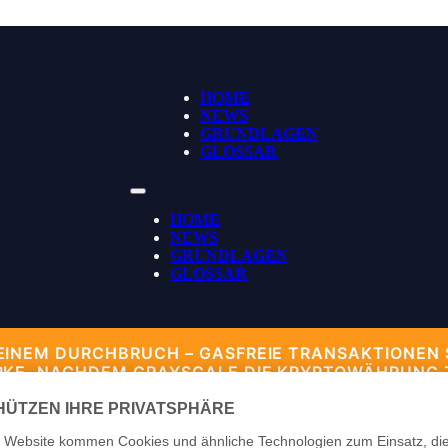
HOME
NEWS
GRUNDLAGEN
GLOSSAR
HOME
NEWS
GRUNDLAGEN
GLOSSAR
EINEM DURCHBRUCH – GASFREIE TRANSAKTIONEN 
RKE, NACHDEM GRAYSCALE DIE KRYPTOWÄHRUNG ZU
ER ENTSCHEIDENDEN PHASE, WÄHREND CHARLES H
UTET