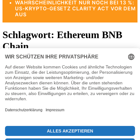
WAHRSCHEINLICHKEIT NUR NOCH BEI 13 %:
US-KRYPTO-GESETZ CLARITY ACT VOR DEM
AUS
Schlagwort:
Ethereum BNB
Chain
Chainlink Solana Integration: Ein neuer
Schritt in DeFi
20. Mai 2025
Die viel erwartete Chainlink Solana Integration ist ein
entscheidender Schritt in der Welt der Blockchain-
Technologie.Mit der Aktivierung des Cross-Chain
Interoperability…
© 2026 KryptoInsights.de