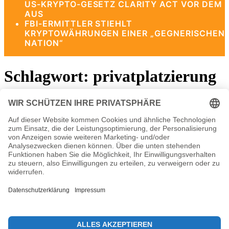
US-KRYPTO-GESETZ CLARITY ACT VOR DEM
AUS
FBI-ERMITTLER STIEHLT
KRYPTOWÄHRUNGEN EINER „GEGNERISCHEN
NATION“
Schlagwort:
privatplatzierung
anleihen
GameStop Bitcoin Investition: 1,5 Milliarden
Dollar Strategie
2. April 2025
Die Investmentstrategie von GameStop in Bezug auf Bitcoin
stellt einen bedeutenden Schritt für das Unternehmen dar, das
darauf abzielt, sich…
© 2026 KryptoInsights.de