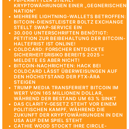
FBI-ERMITTLER STIEHLT
KRYPTOWÄHRUNGEN EINER „GEGNERISCHEN
NATION“
MEHRERE LIGHTNING-WALLETS BETROFFEN:
BITCOIN-DIENSTLEISTER BOLTZ EXCHANGE
STELLT SWAP-SERVICE EIN
30.000 UNTERSCHRIFTEN BENÖTIGT:
PETITION ZUR BEIBEHALTUNG DER BITCOIN-
HALTEFRIST IST ONLINE!
COLDCARD: FORSCHER ENTDECKTE
SICHERHEITSRISIKO BEREITS 2025 –
MELDETE ES ABER NICHT!
BITCOIN-NACHRICHTEN: HACK BEI
COLDCARD LÄSST ÜBERWEISUNGEN AUF
DEN HÖCHSTSTAND DER FTX-ÄRA
STEIGEN
TRUMP MEDIA TRANSFERIERT BITCOIN IM
WERT VON 165 MILLIONEN DOLLAR,
WÄHREND DER BESTAND UM 63 % SINKT
DAS CLARITY-GESETZ STEHT VOR EINEM
POLITISCHEN KAMPF, WÄHREND DIE
ZUKUNFT DER KRYPTOWÄHRUNGEN IN DEN
USA AUF DEM SPIEL STEHT
CATHIE WOOD STOCKT IHRE CIRCLE-