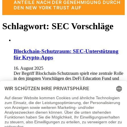
ANTEILE NACH DER GENEHMIGUNG DURCH
DEN NEW YORK TRUST AUF
Schlagwort:
SEC Vorschläge
Blockchain-Schutzraum: SEC-Unterstützung
für Krypto-Apps
16. August 2025
Der Begriff Blockchain-Schutzraum spielt eine zentrale Rolle
in den jüngsten Vorschlägen des DeFi Education Fund und
von Andreessen Horowitz (a16z)…
DeFi Regulierung: Paul Atkins fordert weniger
Hürden
9. Juni 2025
Die Regulierung von DeFi, also dezentralisierten Finanzen,