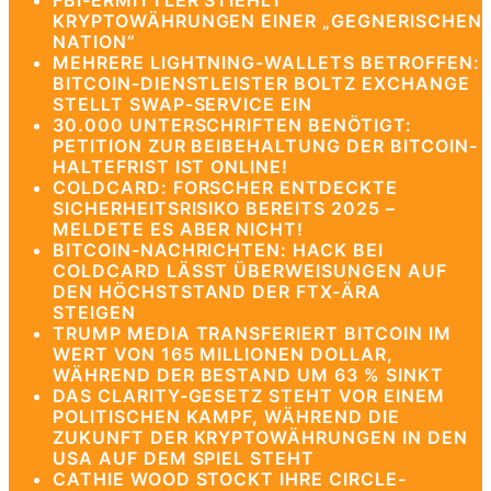
FBI-ERMITTLER STIEHLT
KRYPTOWÄHRUNGEN EINER „GEGNERISCHEN
NATION“
MEHRERE LIGHTNING-WALLETS BETROFFEN:
BITCOIN-DIENSTLEISTER BOLTZ EXCHANGE
STELLT SWAP-SERVICE EIN
30.000 UNTERSCHRIFTEN BENÖTIGT:
PETITION ZUR BEIBEHALTUNG DER BITCOIN-
HALTEFRIST IST ONLINE!
COLDCARD: FORSCHER ENTDECKTE
SICHERHEITSRISIKO BEREITS 2025 –
MELDETE ES ABER NICHT!
BITCOIN-NACHRICHTEN: HACK BEI
COLDCARD LÄSST ÜBERWEISUNGEN AUF
DEN HÖCHSTSTAND DER FTX-ÄRA
STEIGEN
TRUMP MEDIA TRANSFERIERT BITCOIN IM
WERT VON 165 MILLIONEN DOLLAR,
WÄHREND DER BESTAND UM 63 % SINKT
DAS CLARITY-GESETZ STEHT VOR EINEM
POLITISCHEN KAMPF, WÄHREND DIE
ZUKUNFT DER KRYPTOWÄHRUNGEN IN DEN
USA AUF DEM SPIEL STEHT
CATHIE WOOD STOCKT IHRE CIRCLE-