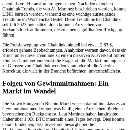
ebenfalls vor Herausforderungen stehen. Nach den aktuellen
Chainlink Trends, die von Ali Martinez beschrieben werden, könnte
LINK bärisch werden, während es eine wichtige aufsteigende
Trendlinie im Wochenchart testet. Diese Trendlinie hat Chainlink
seit Juli 2023 unterstützt, doch könnten Anzeichen von
Verkaufsdruck aufkommen, die zu einem signifikanten Rückgang
führen.
Die Preisbewegung von Chainlink, aktuell bei etwa 12,63 $,
erfordert genaue Beobachtungen. Analytiker warnen davor, dass ein
Bruch unter diese Trendlinie zu einem massiven Ausverkauf führen
könnte. Damit verbunden ist die Frage, ob die Marktstimmung sich
zu Gunsten von Chainlink wenden kann oder ob die Altcoin-
Korrektur, die viele in der Branche befürchten, unvermeidlich ist.
Folgen von Gewinnmitnahmen: Ein
Markt im Wandel
Die Entwicklungen im Bitcoin-Markt weisen darauf hin, dass es zu
Gewinnmitnahmen kommt, was häufig einen Anzeichen für einen
bevorstehenden Rückgang ist. Laut Martinez haben langfristige
Halter über 1.058 BTC innerhalb eines Tages bewegt. Dies könnte
darauf hindeuten, dass Investoren besorgt über die
Marktentwicklung sind und bereit sind, ihre Gewinne zu realisieren,