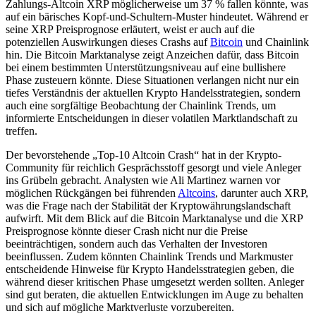
Zahlungs-Altcoin XRP möglicherweise um 37 % fallen könnte, was
auf ein bärisches Kopf-und-Schultern-Muster hindeutet. Während er
seine XRP Preisprognose erläutert, weist er auch auf die
potenziellen Auswirkungen dieses Crashs auf
Bitcoin
und Chainlink
hin. Die Bitcoin Marktanalyse zeigt Anzeichen dafür, dass Bitcoin
bei einem bestimmten Unterstützungsniveau auf eine bullishere
Phase zusteuern könnte. Diese Situationen verlangen nicht nur ein
tiefes Verständnis der aktuellen Krypto Handelsstrategien, sondern
auch eine sorgfältige Beobachtung der Chainlink Trends, um
informierte Entscheidungen in dieser volatilen Marktlandschaft zu
treffen.
Der bevorstehende „Top-10 Altcoin Crash“ hat in der Krypto-
Community für reichlich Gesprächsstoff gesorgt und viele Anleger
ins Grübeln gebracht. Analysten wie Ali Martinez warnen vor
möglichen Rückgängen bei führenden
Altcoins
, darunter auch XRP,
was die Frage nach der Stabilität der Kryptowährungslandschaft
aufwirft. Mit dem Blick auf die Bitcoin Marktanalyse und die XRP
Preisprognose könnte dieser Crash nicht nur die Preise
beeinträchtigen, sondern auch das Verhalten der Investoren
beeinflussen. Zudem könnten Chainlink Trends und Markmuster
entscheidende Hinweise für Krypto Handelsstrategien geben, die
während dieser kritischen Phase umgesetzt werden sollten. Anleger
sind gut beraten, die aktuellen Entwicklungen im Auge zu behalten
und sich auf mögliche Marktverluste vorzubereiten.