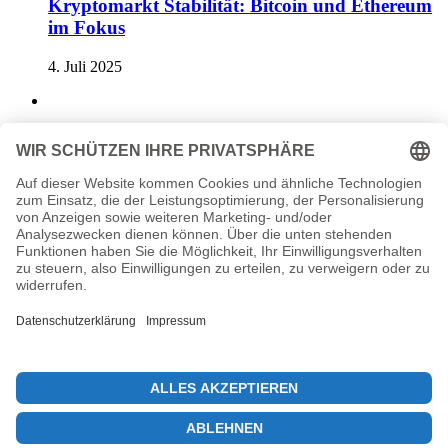
Kryptomarkt Stabilität: Bitcoin und Ethereum
im Fokus
4. Juli 2025
Bitcoin-Börsenzuflüsse: Einfluss von Kraken
analysiert
17. Juli 2025
Previous post
Kryptowährungen übertreffen Aktien in unsicheren Zeiten
Next post
Ethereum kaufen: Optimistische Analyse von Doctor Profit
© 2026 KryptoInsights.de
Impressum
Datenschutz