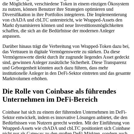
die Möglichkeit, verschiedene Token in einem einzigen Ökosystem
zu nutzen, können Benutzer ihre Strategien optimieren und
Diversifikation in ihre Portfolios integrieren. Die Implementierung
von cbADA und cbLTC unterstreicht, wie Wrapped-Assets den
Markt dynamisieren können und neue Investitionsmöglichkeiten
schaffen, die sich an die Bedürfnisse der modernen Anleger
anpassen.
Darüber hinaus trägt die Verbreitung von Wrapped-Token dazu bei,
das Vertrauen in digitale Vermögenswerte zu stärken. Da diese
Vermögenswerte direkt durch ihr zugrunde liegendes Asset gedeckt
sind, gewinnen Anleger zusätzliche Sicherheit. Diese Transparenz
und Geborgenheit könnten auch dazu führen, dass mehr
institutionelle Anleger in den DeFi-Sektor eintreten und das gesamte
Marktvolumen erhöhen.
Die Rolle von Coinbase als führendes
Unternehmen im DeFi-Bereich
Coinbase hat sich zu einem der führenden Unternehmen im DeFi-
Sektor entwickelt, indem es innovative Lösungen anbietet, die den
Bedürfnissen von Nutzern gerecht werden. Mit der Einführung von
Wrapped-Assets wie cbADA und cbLTC positioniert sich Coinbase
nicht nur als Gateway zu den großen DeFi-Märkten, sondern auch