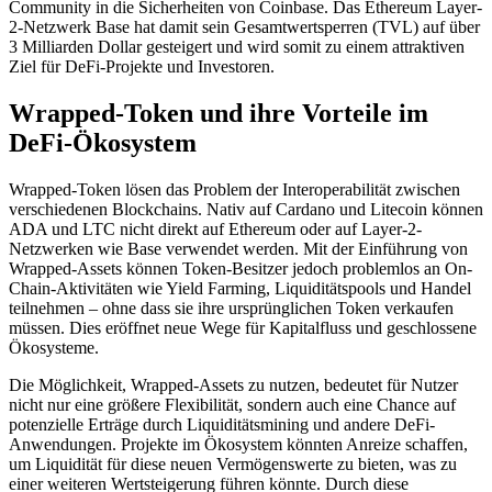
Community in die Sicherheiten von Coinbase. Das Ethereum Layer-
2-Netzwerk Base hat damit sein Gesamtwertsperren (TVL) auf über
3 Milliarden Dollar gesteigert und wird somit zu einem attraktiven
Ziel für DeFi-Projekte und Investoren.
Wrapped-Token und ihre Vorteile im
DeFi-Ökosystem
Wrapped-Token lösen das Problem der Interoperabilität zwischen
verschiedenen Blockchains. Nativ auf Cardano und Litecoin können
ADA und LTC nicht direkt auf Ethereum oder auf Layer-2-
Netzwerken wie Base verwendet werden. Mit der Einführung von
Wrapped-Assets können Token-Besitzer jedoch problemlos an On-
Chain-Aktivitäten wie Yield Farming, Liquiditätspools und Handel
teilnehmen – ohne dass sie ihre ursprünglichen Token verkaufen
müssen. Dies eröffnet neue Wege für Kapitalfluss und geschlossene
Ökosysteme.
Die Möglichkeit, Wrapped-Assets zu nutzen, bedeutet für Nutzer
nicht nur eine größere Flexibilität, sondern auch eine Chance auf
potenzielle Erträge durch Liquiditätsmining und andere DeFi-
Anwendungen. Projekte im Ökosystem könnten Anreize schaffen,
um Liquidität für diese neuen Vermögenswerte zu bieten, was zu
einer weiteren Wertsteigerung führen könnte. Durch diese