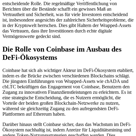
entscheidende Rolle. Die regelmäßige Veröffentlichung von
Berichten über die Bestände schafft ein gewisses Maß an
Vertrautheit und Sicherheit, was für viele Investoren entscheidend
ist, insbesondere angesichts der zahlreichen Sicherheitsprobleme, die
in der Kryptowelt herrschen. Dies gibt Haltern der Wrapped-Assets
das Vertrauen, dass ihre Investitionen durch echte digitale
Vermögenswerte gedeckt sind.
Die Rolle von Coinbase im Ausbau des
DeFi-Ökosystems
Coinbase hat sich als wichtiger Akteur im DeFi-Ökosystem etabliert,
indem es die Brücke zwischen verschiedenen Blockchains schlägt.
Die jüngsten Einführungen von Wrapped-Assets wie cbADA und
cbLTC bekräftigen das Engagement von Coinbase, Benutzern den
Zugang zu innovativen Finanzdienstleistungen zu erleichtern. Es ist
eine strategische Entscheidung, die es Nutzern ermöglicht, die
Vorteile der beiden großen Blockchain-Netzwerke zu nutzen,
während sie gleichzeitig Zugang zu den aufregendsten DeFi-
Plattformen auf Ethereum haben.
Darüber hinaus stellt Coinbase sicher, dass das Wachstum im DeFi-
Ökosystem nachhaltig ist, indem Anreize für Liquiditätsmining und
andere Token-Nutzungsstrategien geschaffen werden. Dies