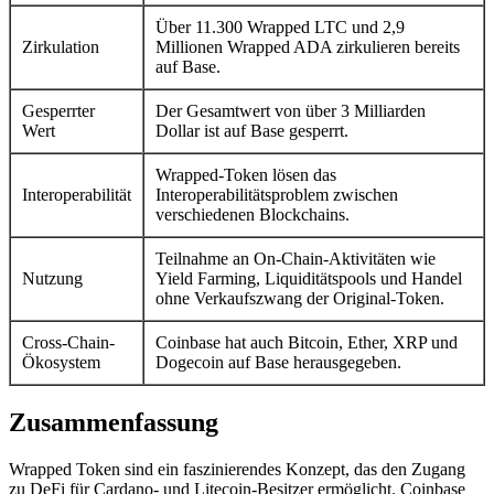
Über 11.300 Wrapped LTC und 2,9
Zirkulation
Millionen Wrapped ADA zirkulieren bereits
auf Base.
Gesperrter
Der Gesamtwert von über 3 Milliarden
Wert
Dollar ist auf Base gesperrt.
Wrapped-Token lösen das
Interoperabilität
Interoperabilitätsproblem zwischen
verschiedenen Blockchains.
Teilnahme an On-Chain-Aktivitäten wie
Nutzung
Yield Farming, Liquiditätspools und Handel
ohne Verkaufszwang der Original-Token.
Cross-Chain-
Coinbase hat auch Bitcoin, Ether, XRP und
Ökosystem
Dogecoin auf Base herausgegeben.
Zusammenfassung
Wrapped Token sind ein faszinierendes Konzept, das den Zugang
zu DeFi für Cardano- und Litecoin-Besitzer ermöglicht. Coinbase