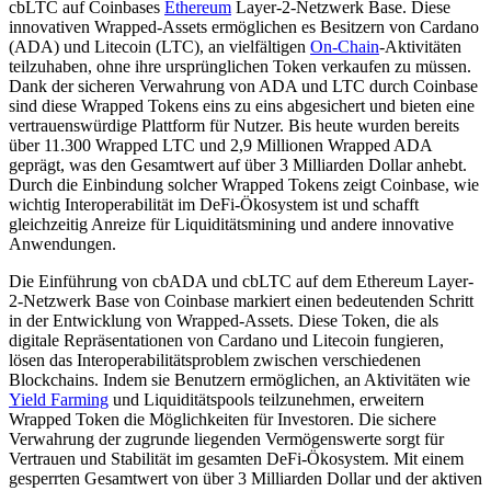
cbLTC auf Coinbases
Ethereum
Layer-2-Netzwerk Base. Diese
innovativen Wrapped-Assets ermöglichen es Besitzern von Cardano
(ADA) und Litecoin (LTC), an vielfältigen
On-Chain
-Aktivitäten
teilzuhaben, ohne ihre ursprünglichen Token verkaufen zu müssen.
Dank der sicheren Verwahrung von ADA und LTC durch Coinbase
sind diese Wrapped Tokens eins zu eins abgesichert und bieten eine
vertrauenswürdige Plattform für Nutzer. Bis heute wurden bereits
über 11.300 Wrapped LTC und 2,9 Millionen Wrapped ADA
geprägt, was den Gesamtwert auf über 3 Milliarden Dollar anhebt.
Durch die Einbindung solcher Wrapped Tokens zeigt Coinbase, wie
wichtig Interoperabilität im DeFi-Ökosystem ist und schafft
gleichzeitig Anreize für Liquiditätsmining und andere innovative
Anwendungen.
Die Einführung von cbADA und cbLTC auf dem Ethereum Layer-
2-Netzwerk Base von Coinbase markiert einen bedeutenden Schritt
in der Entwicklung von Wrapped-Assets. Diese Token, die als
digitale Repräsentationen von Cardano und Litecoin fungieren,
lösen das Interoperabilitätsproblem zwischen verschiedenen
Blockchains. Indem sie Benutzern ermöglichen, an Aktivitäten wie
Yield Farming
und Liquiditätspools teilzunehmen, erweitern
Wrapped Token die Möglichkeiten für Investoren. Die sichere
Verwahrung der zugrunde liegenden Vermögenswerte sorgt für
Vertrauen und Stabilität im gesamten DeFi-Ökosystem. Mit einem
gesperrten Gesamtwert von über 3 Milliarden Dollar und der aktiven