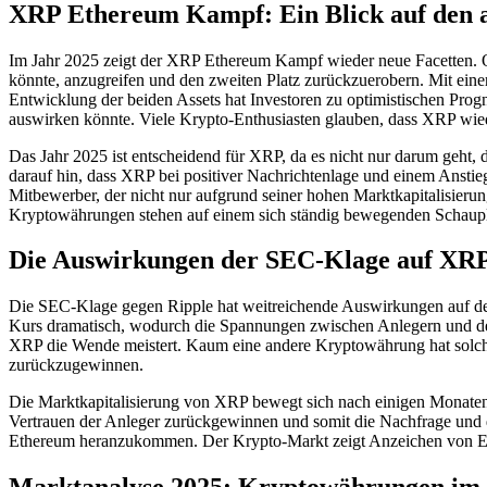
XRP Ethereum Kampf: Ein Blick auf den a
Im Jahr 2025 zeigt der XRP Ethereum Kampf wieder neue Facetten. Ob
könnte, anzugreifen und den zweiten Platz zurückzuerobern. Mit ein
Entwicklung der beiden Assets hat Investoren zu optimistischen Prog
auswirken könnte. Viele Krypto-Enthusiasten glauben, dass XRP wied
Das Jahr 2025 ist entscheidend für XRP, da es nicht nur darum geht, 
darauf hin, dass XRP bei positiver Nachrichtenlage und einem Anstieg 
Mitbewerber, der nicht nur aufgrund seiner hohen Marktkapitalisie
Kryptowährungen stehen auf einem sich ständig bewegenden Schauplatz
Die Auswirkungen der SEC-Klage auf XRP 
Die SEC-Klage gegen Ripple hat weitreichende Auswirkungen auf de
Kurs dramatisch, wodurch die Spannungen zwischen Anlegern und der 
XRP die Wende meistert. Kaum eine andere Kryptowährung hat solch 
zurückzugewinnen.
Die Marktkapitalisierung von XRP bewegt sich nach einigen Monaten 
Vertrauen der Anleger zurückgewinnen und somit die Nachfrage und d
Ethereum heranzukommen. Der Krypto-Markt zeigt Anzeichen von Erho