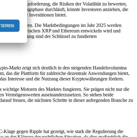
 vor der Herausforderung, die Risiken der Volatilität zu bewerten,
eine Erholungsphase durchläuft, könnte Investoren anziehen, die
 langfristige Investitionen bietet.
lungen informieren. Die Marktbedingungen im Jahr 2025 werden
h die Dynamik zwischen XRP und Ethereum entwickeln wird und
ung und Forschung sind der Schlüssel zu fundierten
to-Markt zeigt sich deutlich in den steigenden Handelsvolumina
m, das die Plattform für zahlreiche dezentrale Anwendungen bietet,
e das Interesse und die Nutzung dieser Kryptowährungen fördern.
 wichtige Motoren des Marktes fungieren. Sie prägen nicht nur die
len Vermögenswerten auseinanderzusetzen. So stehen beide
rauf freuen, die nächsten Schritte in dieser aufregenden Branche zu
-Klage gegen Ripple hat gezeigt, wie stark die Regulierung die
an der Klärung der rechtlichen Situation, da dies maßgeblich die