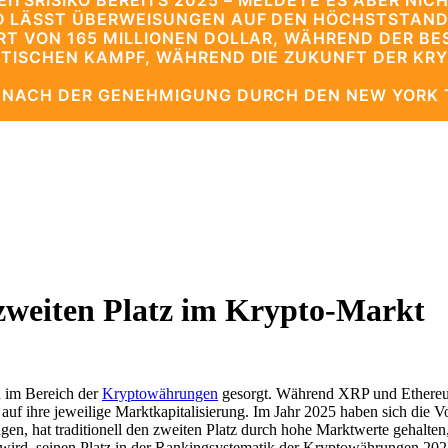
TSRISIKO BEREITS 2025 – MELDETE ES ABER NICH
D LÄSST ÜBERWEISUNGEN AUF DEN HÖCHSTSTAND
RT VON 165 MILLIONEN DOLLAR, WÄHREND DER BE
LITISCHEN KAMPF, WÄHREND DIE ZUKUNFT DER KR
E NACH DER GENEHMIGUNG DURCH DEN NEW YORK 
weiten Platz im Krypto-Markt
n im Bereich der
Kryptowährungen
gesorgt. Während XRP und Ethereum
auf ihre jeweilige Marktkapitalisierung. Im Jahr 2025 haben sich die
ngen, hat traditionell den zweiten Platz durch hohe Marktwerte gehal
in wird, seinen Platz in der Rankingsystematik der Kryptowährungen 2