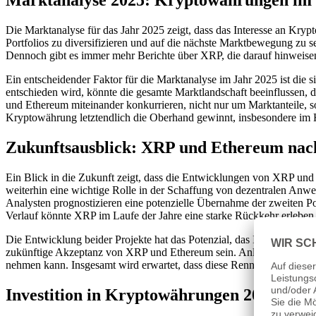
Marktanalyse 2025: Kryptowährungen im
Die Marktanalyse für das Jahr 2025 zeigt, dass das Interesse an Kr
Portfolios zu diversifizieren und auf die nächste Marktbewegung zu 
Dennoch gibt es immer mehr Berichte über XRP, die darauf hinweisen,
Ein entscheidender Faktor für die Marktanalyse im Jahr 2025 ist d
entschieden wird, könnte die gesamte Marktlandschaft beeinflussen, 
und Ethereum miteinander konkurrieren, nicht nur um Marktanteile, s
Kryptowährung letztendlich die Oberhand gewinnt, insbesondere im
Zukunftsausblick: XRP und Ethereum nac
Ein Blick in die Zukunft zeigt, dass die Entwicklungen von XRP u
weiterhin eine wichtige Rolle in der Schaffung von dezentralen Anw
Analysten prognostizieren eine potenzielle Übernahme der zweiten P
Verlauf könnte XRP im Laufe der Jahre eine starke Rückkehr erleben 
Die Entwicklung beider Projekte hat das Potenzial, das Investorenve
zukünftige Akzeptanz von XRP und Ethereum sein. Anleger sind ge
nehmen kann. Insgesamt wird erwartet, dass diese Rennen um die Kr
Investition in Kryptowährungen 2025: Ch