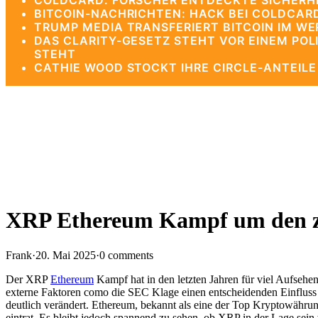
COLDCARD: FORSCHER ENTDECKTE SICHERHEI
BITCOIN-NACHRICHTEN: HACK BEI COLDCAR
TRUMP MEDIA TRANSFERIERT BITCOIN IM WE
DAS CLARITY-GESETZ STEHT VOR EINEM PO
STEHT
CATHIE WOOD STOCKT IHRE CIRCLE-ANTEIL
XRP Ethereum Kampf um den z
Frank
·
20. Mai 2025
·
0 comments
Der XRP
Ethereum
Kampf hat in den letzten Jahren für viel Aufsehe
externe Faktoren como die SEC Klage einen entscheidenden Einfluss 
deutlich verändert. Ethereum, bekannt als eine der Top Kryptowähru
eintrat. Es bleibt jedoch spannend zu sehen, ob XRP in der Lage se