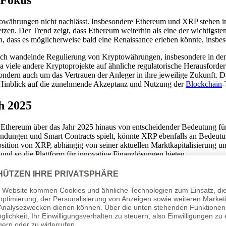
 Fokus
yptowährungen nicht nachlässt. Insbesondere Ethereum und XRP stehen 
setzen. Der Trend zeigt, dass Ethereum weiterhin als eine der wichtigs
 dass es möglicherweise bald eine Renaissance erleben könnte, insbeso
ie sich wandelnde Regulierung von Kryptowährungen, insbesondere in 
da viele andere Kryptoprojekte auf ähnliche regulatorische Herausford
ondern auch um das Vertrauen der Anleger in ihre jeweilige Zukunft. 
 Hinblick auf die zunehmende Akzeptanz und Nutzung der
Blockchain
-
h 2025
nd Ethereum über das Jahr 2025 hinaus von entscheidender Bedeutung 
endungen und Smart Contracts spielt, könnte XRP ebenfalls an Bedeut
osition von XRP, abhängig von seiner aktuellen Marktkapitalisierung 
und so die Plattform für innovative Finanzlösungen bieten.
rtrauen und die Marktlandschaft umzukrempeln. Vor allem werden Techno
spannt darauf, wie sich diese Dynamiken in den kommenden Jahren a
yptowährungsmarktführerschaft fortbestehen und spannende Möglichkei
ancen und Risiken