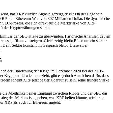
rd, hat XRP kürzlich Signale gezeigt, dass es in der Lage sein
ich XRP dem Ethereum-Wert von 307 Milliarden Dollar. Die dynamische
m SEC-Prozess, die sich direkt auf die Marktstärke von XRP
ft der Kryptowährungen stärkt.
 Einfluss der SEC-Klage zu überwinden. Historische Analysen deuten
is signifikant zu steigern. Gleichzeitig bleibt Ethereum ein starker
 DeFi-Sektor konstant im Gespräch bleibt. Diese zwei
.
5
Nach der Einreichung der Klage im Dezember 2020 fiel der XRP-
r Kryptomarkt wieder anzieht, gibt es jedoch Anzeichen dafür, dass
m scheint XRP jetzt begierig darauf zu sein, seine frühere Stärke
te die Möglichkeit einer Einigung zwischen Ripple und der SEC das
stieg des Marktes ist gegeben, was XRP helfen könnte, wieder an
ür XRP als auch für Ethereum angeht.