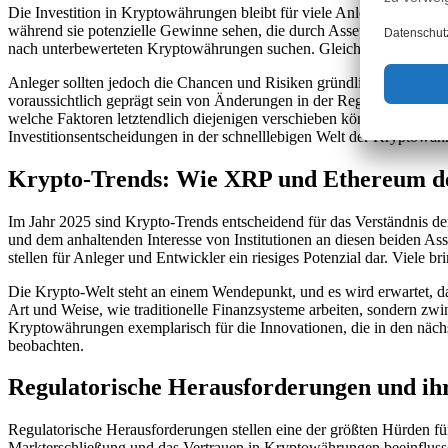
Die Investition in Kryptowährungen bleibt für viele Anleger ein faszi
während sie potenzielle Gewinne sehen, die durch Assets wie XRP u
nach unterbewerteten Kryptowährungen suchen. Gleichzeitig wird Ether
Anleger sollten jedoch die Chancen und Risiken gründlich abwägen 
voraussichtlich geprägt sein von Änderungen in der Regulierung un
welche Faktoren letztendlich diejenigen verschieben könnten, die ent
Investitionsentscheidungen in der schnelllebigen Welt der Kryptowäh
Krypto-Trends: Wie XRP und Ethereum d
Im Jahr 2025 sind Krypto-Trends entscheidend für das Verständnis 
und dem anhaltenden Interesse von Institutionen an diesen beiden Ass
stellen für Anleger und Entwickler ein riesiges Potenzial dar. Viel
Die Krypto-Welt steht an einem Wendepunkt, und es wird erwartet, d
Art und Weise, wie traditionelle Finanzsysteme arbeiten, sondern z
Kryptowährungen exemplarisch für die Innovationen, die in den näch
beobachten.
Regulatorische Herausforderungen und i
Regulatorische Herausforderungen stellen eine der größten Hürden fü
Markterschließung und das Vertrauen in Kryptowährungen beeinflusse