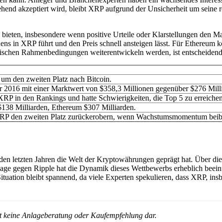
nd akzeptiert wird, bleibt XRP aufgrund der Unsicherheit um seine regu
ieten, insbesondere wenn positive Urteile oder Klarstellungen den Mar
s in XRP führt und den Preis schnell ansteigen lässt. Für Ethereum kö
torischen Rahmenbedingungen weiterentwickeln werden, ist entscheidend
um den zweiten Platz nach Bitcoin.
 2016 mit einer Marktwert von $358,3 Millionen gegenüber $276 Mill
P in den Rankings und hatte Schwierigkeiten, die Top 5 zu erreichen
$138 Milliarden, Ethereum $307 Milliarden.
P den zweiten Platz zurückerobern, wenn Wachstumsmomentum beibe
 den letzten Jahren die Welt der Kryptowährungen geprägt hat. Über
lage gegen Ripple hat die Dynamik dieses Wettbewerbs erheblich bee
ituation bleibt spannend, da viele Experten spekulieren, dass XRP, i
ellt keine Anlageberatung oder Kaufempfehlung dar.