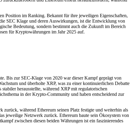
 Position im Ranking. Bekannt für ihre jeweiligen Eigenschaften,
 die SEC Klage und deren Auswirkungen, ist die Entwicklung von
egische Bedeutung, sondern bestimmt auch die Zukunft im Bereich
nosen für Kryptowährungen im Jahr 2025 auf.
te. Bis zur SEC-Klage von 2020 war dieser Kampf geprägt von
Wachstum und überholte XRP, was zu einer kontinuierlichen Debatte
 stabiler herausstellte, während XRP mit regulatorischen
sprächsthema in der Krypto-Community und haben entscheidend zur
k zurück, während Ethereum seinen Platz festigte und weiterhin als
n das jeweilige Netzwerk zurück. Ethereum baute sein Ökosystem von
tkampf zwischen diesen beiden Währungen ist ein faszinierendes