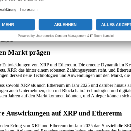
nierendes, jedoch riskantes Unterfangen. Im Jahr 2025 stehen Investoren
nd Ethereum möglich sind. Die Tatsache, dass XRP nach der SEC-Klage 
eum weiterhin als stabiler Hafen angesehen, was größere Sicherheit für
und sich kontinuierlich über Markttrends und technologische Entwick
d schwindendem Vertrauen in den Markt. Es bleibt spannend, wie sic
scheiden, ob sie in eine der beiden Kryptowährungen investieren. Bild
rungen.
en Markt prägen
der Entwicklungen von XRP und Ethereum. Die erneute Dynamik im Kryp
ets. XRP, das hinter einem robusten Zahlungssystem steht, und Ethereu
e bringen derzeit neue Technologien und Anwendungen auf den Markt, di
ass sowohl XRP als auch Ethereum im Jahr 2025 und darüber hinaus als
wingen auch Unternehmen, sich mit Blockchain-Technologien und digita
sten Jahren auf den Markt kommen könnten, und Anleger können sich da
hre Auswirkungen auf XRP und Ethereum
r den Erfolg von XRP und Ethereum im Jahr 2025 dar. Speziell die SEC
n kann. Anleger und Branchenexperten haben ein wachsendes Interesse 