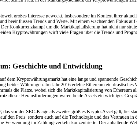
lt großes Interesse geweckt, insbesondere im Kontext ihrer aktuellen
t und beeinflussen Trends und Werte. Mit einem wachsenden Fokus auf
 Der Konkurrenzkampf um die Marktkapitalisierung hat nicht nur strat
 beiden Kryptowährungen wirft viele Fragen über die Trends und Prog
m: Geschichte und Entwicklung
auf dem Kryptowährungsmarkt hat eine lange und spannende Geschich
ng beider Währungen. Im Jahr 2016 erlebte Ethereum ein drastisches 
hrmals die Plätze, wobei sich die Marktkapitalisierung von Ethereum als
 Trotz dieser Herausforderungen waren beide Assets ein wichtiges Ge
as vor der SEC-Klage als zweites größtes Krypto-Asset galt, fiel star
 auf den Preis, sondern auch auf die Technologie und das Vertrauen i
ine Verwendung im Zahlungsverkehr konzentrierte. Der anhaltende Wet