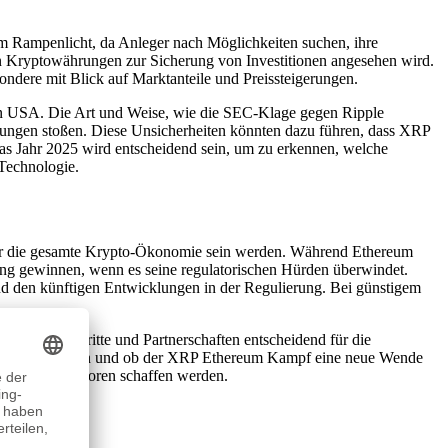
im Rampenlicht, da Anleger nach Möglichkeiten suchen, ihre
ten Kryptowährungen zur Sicherung von Investitionen angesehen wird.
ndere mit Blick auf Marktanteile und Preissteigerungen.
den USA. Die Art und Weise, wie die SEC-Klage gegen Ripple
erungen stoßen. Diese Unsicherheiten könnten dazu führen, dass XRP
Das Jahr 2025 wird entscheidend sein, um zu erkennen, welche
Technologie.
für die gesamte Krypto-Ökonomie sein werden. Während Ethereum
ung gewinnen, wenn es seine regulatorischen Hürden überwindet.
und den künftigen Entwicklungen in der Regulierung. Bei günstigem
logiefortschritte und Partnerschaften entscheidend für die
uswirken werden und ob der XRP Ethereum Kampf eine neue Wende
ten für Investoren schaffen werden.