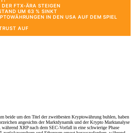
T!
 DER FTX-ÄRA STEIGEN
STAND UM 63 % SINKT
YPTOWÄHRUNGEN IN DEN USA AUF DEM SPIEL
TRUST AUF
 beide um den Titel der zweitbesten Kryptowährung buhlen, haben
 Vorzeichen angesichts der Marktdynamik und der Krypto Marktanalyse
ten, während XRP nach dem SEC-Vorfall in eine schwierige Phase
025 zurückzuerobern und Ethereum erneut herauszufordern, während