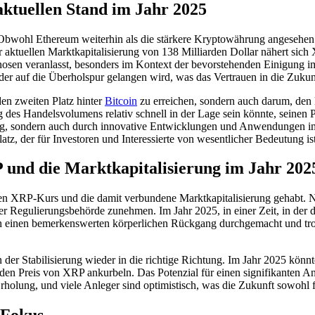
ktuellen Stand im Jahr 2025
wohl Ethereum weiterhin als die stärkere Kryptowährung angesehen wi
er aktuellen Marktkapitalisierung von 138 Milliarden Dollar nähert s
nosen veranlasst, besonders im Kontext der bevorstehenden Einigung i
er auf die Überholspur gelangen wird, was das Vertrauen in die Zukun
den zweiten Platz hinter
Bitcoin
zu erreichen, sondern auch darum, den
des Handelsvolumens relativ schnell in der Lage sein könnte, seinen Pre
rung, sondern auch durch innovative Entwicklungen und Anwendungen im
, der für Investoren und Interessierte von wesentlicher Bedeutung ist
und die Marktkapitalisierung im Jahr 202
n XRP-Kurs und die damit verbundene Marktkapitalisierung gehabt. 
Regulierungsbehörde zunehmen. Im Jahr 2025, in einer Zeit, in der de
einen bemerkenswerten körperlichen Rückgang durchgemacht und trotzde
der Stabilisierung wieder in die richtige Richtung. Im Jahr 2025 könn
en Preis von XRP ankurbeln. Das Potenzial für einen signifikanten An
lung, und viele Anleger sind optimistisch, was die Zukunft sowohl f