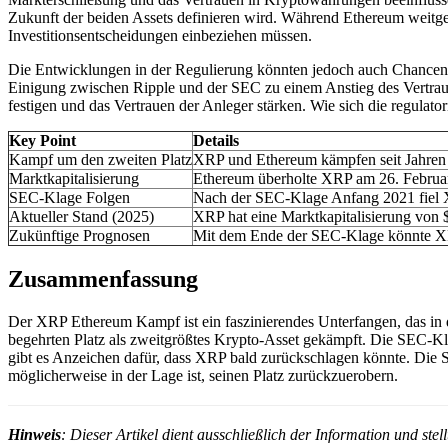
Zukunft der beiden Assets definieren wird. Während Ethereum weitgehe
Investitionsentscheidungen einbeziehen müssen.
Die Entwicklungen in der Regulierung könnten jedoch auch Chancen b
Einigung zwischen Ripple und der SEC zu einem Anstieg des Vertrauen
festigen und das Vertrauen der Anleger stärken. Wie sich die regula
Key Point
Details
Kampf um den zweiten Platz
XRP und Ethereum kämpfen seit Jahren 
Marktkapitalisierung
Ethereum überholte XRP am 26. Februar
SEC-Klage Folgen
Nach der SEC-Klage Anfang 2021 fiel XR
Aktueller Stand (2025)
XRP hat eine Marktkapitalisierung von 
Zukünftige Prognosen
Mit dem Ende der SEC-Klage könnte XR
Zusammenfassung
Der XRP Ethereum Kampf ist ein faszinierendes Unterfangen, das in
begehrten Platz als zweitgrößtes Krypto-Asset gekämpft. Die SEC-K
gibt es Anzeichen dafür, dass XRP bald zurückschlagen könnte. Die S
möglicherweise in der Lage ist, seinen Platz zurückzuerobern.
Hinweis
: Dieser Artikel dient ausschließlich der Information und st