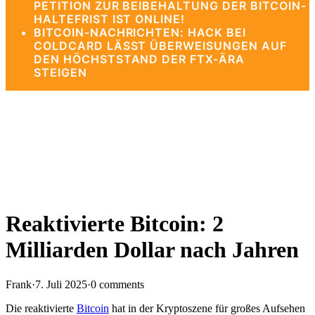
PETITION ZUR BEIBEHALTUNG DER BITCOIN-
HALTEFRIST IST ONLINE!
BITCOIN-NACHRICHTEN: HACK BEI
COLDCARD LÄSST ÜBERWEISUNGEN AUF
DEN HÖCHSTSTAND DER FTX-ÄRA
STEIGEN
Reaktivierte Bitcoin: 2
Milliarden Dollar nach Jahren
Frank
·
7. Juli 2025
·
0 comments
Die reaktivierte
Bitcoin
hat in der Kryptoszene für großes Aufsehen