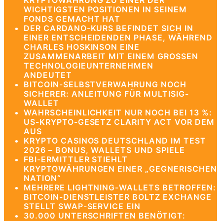
KRYPTOWÄHRUNG ZU EINER DER
WICHTIGSTEN POSITIONEN IN SEINEM
FONDS GEMACHT HAT
DER CARDANO-KURS BEFINDET SICH IN
EINER ENTSCHEIDENDEN PHASE, WÄHREND
CHARLES HOSKINSON EINE
ZUSAMMENARBEIT MIT EINEM GROSSEN T
ECHNOLOGIEUNTERNEHMEN A
NDEUTET
BITCOIN-SELBSTVERWAHRUNG NOCH
SICHERER: ANLEITUNG FÜR MULTISIG-
WALLET
WAHRSCHEINLICHKEIT NUR NOCH BEI 13 %:
US-KRYPTO-GESETZ CLARITY ACT VOR DEM
AUS
KRYPTO CASINOS DEUTSCHLAND IM TEST
2026 – BONUS, WALLETS UND SPIELE
FBI-ERMITTLER STIEHLT
KRYPTOWÄHRUNGEN EINER „GEGNERISCHEN
NATION“
MEHRERE LIGHTNING-WALLETS BETROFFEN:
BITCOIN-DIENSTLEISTER BOLTZ EXCHANGE
STELLT SWAP-SERVICE EIN
30.000 UNTERSCHRIFTEN BENÖTIGT: