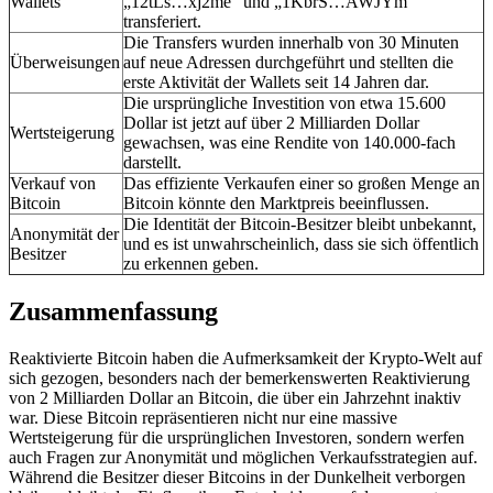
Wallets
„12tLs…xj2me“ und „1KbrS…AWJYm“
transferiert.
Die Transfers wurden innerhalb von 30 Minuten
Überweisungen
auf neue Adressen durchgeführt und stellten die
erste Aktivität der Wallets seit 14 Jahren dar.
Die ursprüngliche Investition von etwa 15.600
Dollar ist jetzt auf über 2 Milliarden Dollar
Wertsteigerung
gewachsen, was eine Rendite von 140.000-fach
darstellt.
Verkauf von
Das effiziente Verkaufen einer so großen Menge an
Bitcoin
Bitcoin könnte den Marktpreis beeinflussen.
Die Identität der Bitcoin-Besitzer bleibt unbekannt,
Anonymität der
und es ist unwahrscheinlich, dass sie sich öffentlich
Besitzer
zu erkennen geben.
Zusammenfassung
Reaktivierte Bitcoin haben die Aufmerksamkeit der Krypto-Welt auf
sich gezogen, besonders nach der bemerkenswerten Reaktivierung
von 2 Milliarden Dollar an Bitcoin, die über ein Jahrzehnt inaktiv
war. Diese Bitcoin repräsentieren nicht nur eine massive
Wertsteigerung für die ursprünglichen Investoren, sondern werfen
auch Fragen zur Anonymität und möglichen Verkaufsstrategien auf.
Während die Besitzer dieser Bitcoins in der Dunkelheit verborgen