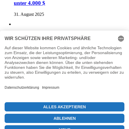
unter 4.000 $
31. August 2025
NFT-Verkäufe sinken um 7,8 % – Analyse des
Marktes
15. März 2025
Previous post
Ethereum Genesis-Coins: 2,2 Millionen Dollar bewegt
Next post
DeFi-Handel: Kuru Labs Revolutioniert die Branche
© 2026 KryptoInsights.de
Impressum
Datenschutz