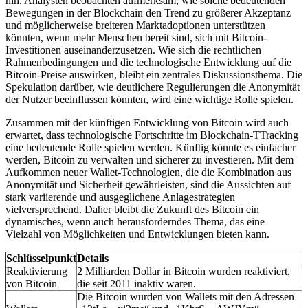
hin. Analysten beobachten aufmerksam, wie solche bedeutenden
Bewegungen in der Blockchain den Trend zu größerer Akzeptanz
und möglicherweise breiteren Marktadoptionen unterstützen
könnten, wenn mehr Menschen bereit sind, sich mit Bitcoin-
Investitionen auseinanderzusetzen. Wie sich die rechtlichen
Rahmenbedingungen und die technologische Entwicklung auf die
Bitcoin-Preise auswirken, bleibt ein zentrales Diskussionsthema. Die
Spekulation darüber, wie deutlichere Regulierungen die Anonymität
der Nutzer beeinflussen könnten, wird eine wichtige Rolle spielen.
Zusammen mit der künftigen Entwicklung von Bitcoin wird auch
erwartet, dass technologische Fortschritte im Blockchain-TTracking
eine bedeutende Rolle spielen werden. Künftig könnte es einfacher
werden, Bitcoin zu verwalten und sicherer zu investieren. Mit dem
Aufkommen neuer Wallet-Technologien, die die Kombination aus
Anonymität und Sicherheit gewährleisten, sind die Aussichten auf
stark variierende und ausgeglichene Anlagestrategien
vielversprechend. Daher bleibt die Zukunft des Bitcoin ein
dynamisches, wenn auch herausforderndes Thema, das eine
Vielzahl von Möglichkeiten und Entwicklungen bieten kann.
Schlüsselpunkt
Details
Reaktivierung
2 Milliarden Dollar in Bitcoin wurden reaktiviert,
von Bitcoin
die seit 2011 inaktiv waren.
Die Bitcoin wurden von Wallets mit den Adressen